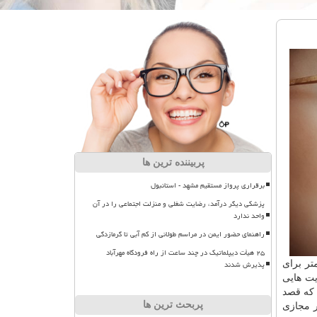
پربیننده ترین ها
برقراری پرواز مستقیم مشهد - استانبول
پزشکی دیگر درآمد، رضایت شغلی و منزلت اجتماعی را در آن
واحد ندارد
راهنمای حضور ایمن در مراسم طولانی از کم آبی تا گرمازدگی
۲۵ هیأت دیپلماتیک در چند ساعت از راه فرودگاه مهرآباد
پذیرش شدند
تر برای
یت هایی
 که قصد
پربحث ترین ها
ر مجازی