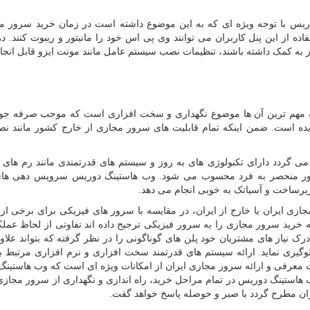
یس با توجه ویژه ای که به این موضوع داشته است در زمان خرید سرور م
فاده از این پنل کاربران می توانند وی پی اس خود را مانیتور و ریبوت کنند. 
 به کمک داشته باشند، تنظیمات نصب سیستم عامل مانند مونت ایزو قابل انج
ه مهم ترین آن ها موضوع نگهداری و سخت افزاری است که موجب صرفه جوی
یده است. ضمن اینکه تمام قابلیت های سرور مجازی از خارج کشور مانند نص
 گردد دارای تکنولوژی های به روز و سیستم های قدرتمندی مانند رم های
4
کشور منحصر به فرد محسوب می شود. وب هاستینگ دوریس سرویس دهی ها
 زیرساخت و آسیاتک به خوبی انجام می دهد.
ی ایران یا خارج از ایران، در مقایسه با سرور های فیزیکی برای برخی ا
که خرید سرور مجازی را به سرور فیزیکی ترجیح داده اند تفاوتی از لحاظ عملک
 نیاز های مشتریان خود پلن های گوناگونی را در نظر گرفته که بتواند علاوه
لوگیری نماید. ارائه سیستم های قدرتمند سخت افزاری و نرم افزاری مرتبط ب
هایت معرفی و ارائه سرور مجازی ایران از امکانات ویژه ای است که وب هاستین
 هاستینگ دوریس در تمام مراحل خرید، راه اندازی و نگهداری از سرور مجازی 
ان مطرح گردد با صبر و حوصله پاسخ خواهد گفت.