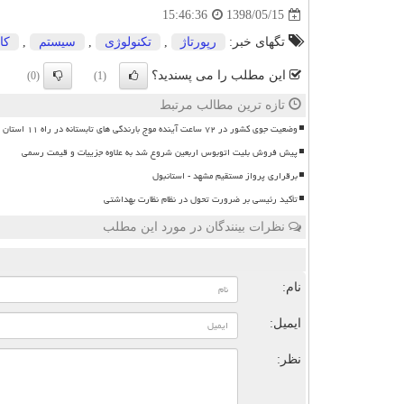
1398/05/15
15:46:36
تگهای خبر:
رپورتاژ
,
تكنولوژی
,
سیستم
,
كا
این مطلب را می پسندید؟
(0)
(1)
تازه ترین مطالب مرتبط
وضعیت جوی کشور در ۷۲ ساعت آینده موج بارندگی های تابستانه در راه ۱۱ استان
پیش فروش بلیت اتوبوس اربعین شروع شد به علاوه جزییات و قیمت رسمی
برقراری پرواز مستقیم مشهد - استانبول
تأکید رئیسی بر ضرورت تحول در نظام نظارت بهداشتی
نظرات بینندگان در مورد این مطلب
ن
نام:
ایمیل:
نظر: