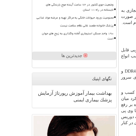
وضعیت جوی کشور در ۷۲ ساعت آینده موج بارندگی های
تابستانه در راه ۱۱ استان
جازی به
در صورت
ممنوعیت ورود حیوانات خانگی به مراکز تهیه و عرضه مواد غذایی
ام است.
پزشک خانواده مقصد غائی نظام سلامت نیست
۱۹۰ واحد مسکن استیجاری آماده واگذاری به زوج های جوان
است
ی قابل
جدیدترین ها
ب انواع
DDR
و
ی سرور
تگهای اپتیك
ز کسب و
بهداشت
بیمار
آموزش
رپورتاژ
آزمایش
رد میان
پزشك
بیماری
ایمنی
 بر رفع
ا وی پی
گ دوریس
در کنار