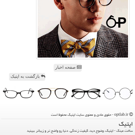
صفحه اخبار
بازگشت به اپتیک
optlab.ir - حقوق مادی و معنوی سایت اپتیك محفوظ است
اپتیك
ساخت عینک - اپتیک، وضوح دید، کیفیت زندگی. دنیا رو واضح تر و زیباتر ببینید