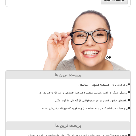
پربیننده ترین ها
برقراری پرواز مستقیم مشهد - استانبول
پزشکی دیگر درآمد، رضایت شغلی و منزلت اجتماعی را در آن واحد ندارد
راهنمای حضور ایمن در مراسم طولانی از کم آبی تا گرمازدگی
۲۵ هیأت دیپلماتیک در چند ساعت از راه فرودگاه مهرآباد پذیرش شدند
پربحث ترین ها
وضعیت جوی کشور در ۷۲ ساعت آینده موج بارندگی های تابستانه در راه ۱۱ استان