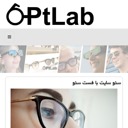
منو
سئو سایت با فست سئو