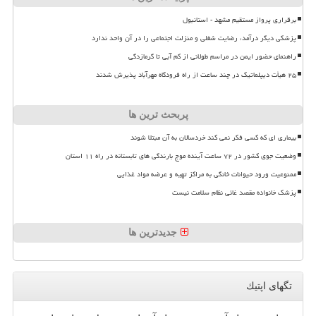
برقراری پرواز مستقیم مشهد - استانبول
پزشکی دیگر درآمد، رضایت شغلی و منزلت اجتماعی را در آن واحد ندارد
راهنمای حضور ایمن در مراسم طولانی از کم آبی تا گرمازدگی
۲۵ هیأت دیپلماتیک در چند ساعت از راه فرودگاه مهرآباد پذیرش شدند
پربحث ترین ها
بیماری ای که کسی فکر نمی کند خردسالان به آن مبتلا شوند
وضعیت جوی کشور در ۷۲ ساعت آینده موج بارندگی های تابستانه در راه ۱۱ استان
ممنوعیت ورود حیوانات خانگی به مراکز تهیه و عرضه مواد غذایی
پزشک خانواده مقصد غائی نظام سلامت نیست
جدیدترین ها
تگهای اپتیك