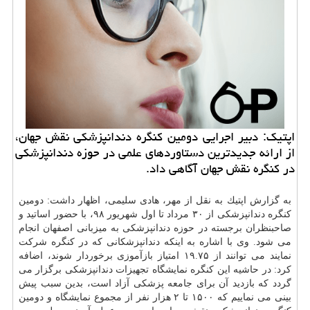
اپتیك: دبیر اجرایی دومین كنگره دندانپزشكی نقش جهان،
از ارائه جدیدترین دستاوردهای علمی در حوزه دندانپزشكی
در كنگره نقش جهان آگاهی داد.
به گزارش اپتیك به نقل از مهر، هادی سلیمی، اظهار داشت: دومین
كنگره دندانپزشكی از ۳۰ مرداد تا اول شهریور ۹۸، با حضور اساتید و
صاحبنظران برجسته در حوزه دندانپزشكی به میزبانی اصفهان انجام
می شود. وی با اشاره به اینكه دندانپزشكانی كه در كنگره شركت
نمایند می توانند از ۱۹.۷۵ امتیاز بازآموزی برخوردار شوند، اضافه
كرد: در حاشیه این كنگره نمایشگاه تجهیزات دندانپزشكی برگزار می
گردد كه بازدید آن برای جامعه پزشكی آزاد است، بدین سبب پیش
بینی می نماییم كه ۱۵۰۰ تا ۲ هزار نفر از مجموع نمایشگاه و دومین