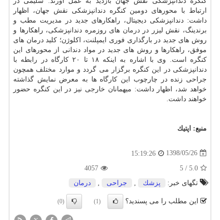
كنگره دندانپزشكی نقش جهان بازدید به عمل آورند. سلیمی در
ارتباط با محورهای دومین كنگره دندانپزشكی نقش جهان، اظهار
داشت: دندانپزشكی دیجیتال، راهكارهای جدید در مدیریت مطب و
برندینگ، نقش لیزر در
درمان
های روزمره دندانپزشكی، راهكارها و
روش های جدید در بارگذاری فوری ایمپلنت، اكلوژن؛ كلید درمان های
موفق، راهكارها و روش های جدید در مواد دندانی از محورهای این
كنگره است. وی با اشاره به اینكه ۱۸ تا ۲۰ كارگاه در رابطه با
دندانپزشكی در این كنگره برگزار می گردد و موارد مختلف همچون
جراحی زنده در چارچوب این كارگاه ها به معرض نمایش گذاشته
خواهد شد، اظهار داشت: میهمانان خارجی نیز در این كنگره حضور
خواهند داشت.
منبع:
اپتیك
1398/05/26
15:19:26
4057
5
/
5.0
تگهای خبر:
پزشك
,
جراحی
,
درمان
این مطلب را می پسندید؟
(0)
(1)