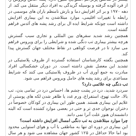
از فرد آلوده گرفته و بوسیله گزیدگی به افراد دیگر منتقل می كند. از
دهه ۱۹۷۰ و بر اثر افزایش دما و بارش نامنظم باران های موسمی در
رابطه با تغییرات اقلیمی، موارد مبتلاشدن به این بیماری افزایش
داشته است چونكه شرایط ایده ال برای رشد پشه های آئدس فراهم
گشته است.
همچنین رشد شدید سفرهای بین المللی و تجاری سبب گسترش
هرچه بیشتر بیماری تب دنگی شده و شرایطی را برای ویروس فراهم
می سازد تا در فرصت كوتاهی در نقاط مختلف جهان گسترش پیدا
كند.
همچنین بگفته كارشناسان استفاده گسترده از ظروف پلاستیكی در
تشدید این معضل نقش داشته است. در دوران خشكسالی افراد
مبادرت به جمع آوری آب در ظروف پلاستیكی می كنند كه شرایط
مساعدی برای رشد پشه های حامل ویروس فراهم می شود.
تب دنگی چه علائمی دارد؟
سردرد شدید، درد در پشت
چشم
ها، احساس درد در تمامی بدن، تب
بالا، حالت تهوع، استفراغ، ورم غدد یا ظاهر شدن لكه های پوستی از
علایم این بیماری هستند. همین طور این بیماری در كودكان خصوصاً در
دختران نوجوان جدی تر و حتی در بعضی موارد كشنده است كه البته
دانشمندان هنوز علت آنرا نمی دانند.
چرا موارد مبتلاشدن به تب دنگی امسال افزایش داشته است؟
این بیماری در دوره ای تنها به مناطقی با آب و هوای استوایی محدود
بود اما حالا حداقل در ۱۲۵ كشور جهان مشاهده می شود و هر سال