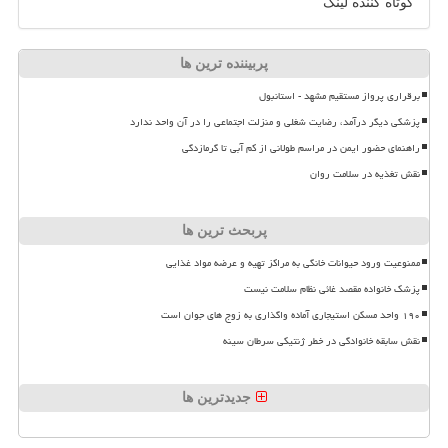
کوتاه کننده لینک
پربیننده ترین ها
برقراری پرواز مستقیم مشهد - استانبول
پزشکی دیگر درآمد، رضایت شغلی و منزلت اجتماعی را در آن واحد ندارد
راهنمای حضور ایمن در مراسم طولانی از کم آبی تا گرمازدگی
نقش تغذیه در سلامت روان
پربحث ترین ها
ممنوعیت ورود حیوانات خانگی به مراکز تهیه و عرضه مواد غذایی
پزشک خانواده مقصد غائی نظام سلامت نیست
۱۹۰ واحد مسکن استیجاری آماده واگذاری به زوج های جوان است
نقش سابقه خانوادگی در خطر ژنتیکی سرطان سینه
جدیدترین ها