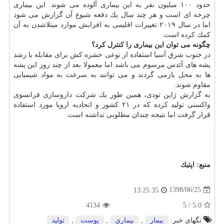
حدود ۱۰۰ میلیون نفر به این بیماری آلوده می شوند. این بیماری
چرخه ای است و هر چند سال یك دفعه شیوع آن گزارش می شود
اما در سال ۲۰۱۹ تغییرات اقلیمی به افزایش موارد مبتلاشدن به آن
كمك كرده است.
چگونه می توان این بیماری را كنترل كرد؟
در جنوب شرق آسیا استفاده از نوعی حشره كش برای مقابله با رشد
پشه های آئدس مرسوم می باشد اما معمولا بعد از چند روز این پشه
ها به محل بازمی گردند و می توانند به سرعت به مواد شیمیایی
مقاوم شوند.
به گزارش ژاپن تودی، همین طور یك شركت داروسازی فرانسوی
واكسنی تولید كرده كه در ۲۱ كشور و اتحادیه اروپا مورد استفاده
قرار گرفت اما نتیجه چندان مطلوبی نداشته است.
منبع:
اپتیك
1398/06/25
13:25:35
4134
5
/
5.0
تگهای خبر:
بیمار
,
بیماری
,
پوست
,
تولید