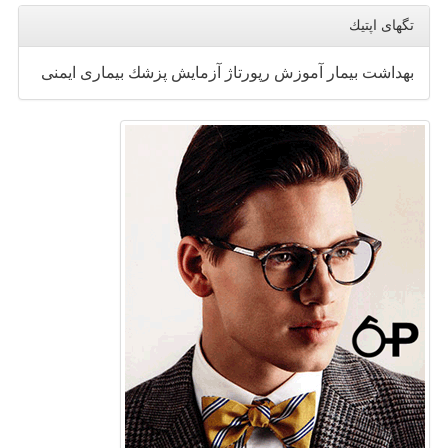
تگهای اپتیك
بهداشت
بیمار
آموزش
رپورتاژ
آزمایش
پزشك
بیماری
ایمنی