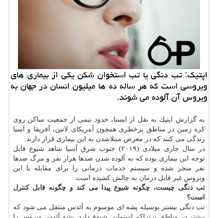
اپتیك: تب دنگی یا تب استخوان شكن یكی از بیماری های
ویروسی است كه هر ساله ده ها میلیون انسان در جهان به
ویروس آن آلوده می شوند.
به گزارش اپتیك به نقل از ایسنا، حدود نیمی از جمعیت ساكن روی
كره زمین در مناطق پرخطری همچون آمریكای لاتین، آفریقا و آسیا
زندگی می كنند كه در معرض مبتلاشدن به این بیماری قرار دارند.
در سال جاری میلادی (۲۰۱۹) جنوب شرق آسیا شاهد شیوع قابل
توجه این بیماری بوده كه به آلوده شدن صدها هزار نفر و مرگ صدها
نفر منجر شده و سیستم
خدمات
درمانی را برای مقابله با این
ویروسِ غیر قابل
درمان
به چالش كشیده است.
تب دنگی چیست، چگونه شیوع پیدا می كند و چگونه قابل
كنترل
است؟
تب دنگی بیشتر بوسیله پشه ای موسوم به آئدس منتقل می شود كه
بیشتر در مناطق پرتراكم استوایی شیوع دارد. پشه آئدس ویروس را