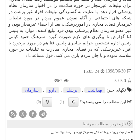
برای تبلیغات غیرمجاز در حوزه
سلامت
را در اختیار سازمان نظام
پزشكی قرار دهد. با عنایت به گستردگی تبلیغات افراد غیر
پزشك
در
شبكه های اجتماعی و آگاه نمودن عموم مردم در مورد تبلیغات
غیرمجاز فضای مجازی در امورپزشكی، بعد از احصاء غیرمجاز بودن و
غیر عضو سازمان نظام پزشكی بودن فرد تبلیغ كننده، موارد به پلیس
فتا گزارش تا پیگیری های لازم صورت گیرد. سرهنگ حمید كیانی
رئیس اداره تشخیص جرایم سایبری پلیس فتا هم در مورد برخورد با
افراد غیرپزشكی كه در فضای مجازی مبادرت به تبلیغات در حوزه
سلامت نموده و با جان مردم بازی می كنند، قول مساعد داد.
1398/06/30
15:05:24
3962
5
/
5.0
تگهای خبر:
بهداشت
,
پزشك
,
دارو
,
سازمان
این مطلب را می پسندید؟
(0)
(1)
X
تازه ترین مطالب مرتبط
ممنوعیت ورود حیوانات خانگی به مراکز تهیه و عرضه مواد غذایی