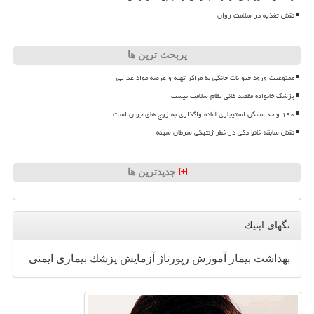
نقش تغذیه در سلامت روان
پربحث ترین ها
ممنوعیت ورود حیوانات خانگی به مراکز تهیه و عرضه مواد غذایی
پزشک خانواده مقصد غائی نظام سلامت نیست
۱۹۰ واحد مسکن استیجاری آماده واگذاری به زوج های جوان است
نقش سابقه خانوادگی در خطر ژنتیکی سرطان سینه
جدیدترین ها
تگهای اپتیك
بهداشت
بیمار
آموزش
رپورتاژ
آزمایش
پزشك
بیماری
ایمنی