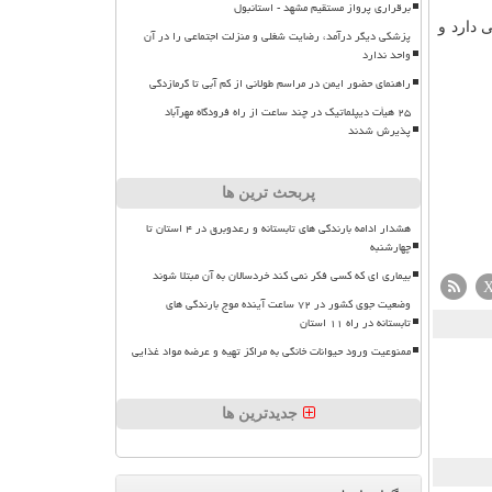
برقراری پرواز مستقیم مشهد - استانبول
 دارد و
پزشکی دیگر درآمد، رضایت شغلی و منزلت اجتماعی را در آن
واحد ندارد
راهنمای حضور ایمن در مراسم طولانی از کم آبی تا گرمازدگی
۲۵ هیأت دیپلماتیک در چند ساعت از راه فرودگاه مهرآباد
پذیرش شدند
پربحث ترین ها
هشدار ادامه بارندگی های تابستانه و رعدوبرق در ۴ استان تا
چهارشنبه
بیماری ای که کسی فکر نمی کند خردسالان به آن مبتلا شوند
وضعیت جوی کشور در ۷۲ ساعت آینده موج بارندگی های
تابستانه در راه ۱۱ استان
ممنوعیت ورود حیوانات خانگی به مراکز تهیه و عرضه مواد غذایی
جدیدترین ها