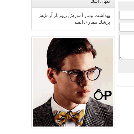
تگهای اپتیك
بهداشت
بیمار
آموزش
رپورتاژ
آزمایش
پزشك
بیماری
ایمنی