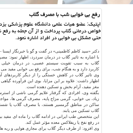
رفع بی خوابی شب با مصرف گلاب
اپتیك: عضو هیات علمی دانشگاه علوم پزشكی یزد
خواص درمانی گلاب پرداخت و از آن جمله به رفع ن
حتی مشكل بی خوابی در افراد اشاره نمود.
دكتر «سید كاظم كاظمینی» در گفت و گو با خبرنگار ایسنا –
با اشاره به تاثیر گلاب در
درمان
سردرد، اظهار نمود: مصرف
گلاب به سبب تقویت سیستم عصبی، در درمان خیلی ا
كاربرد
دارد و به هنگام شب، برای رفع بی خوابی مفید می ب
وی تاثیر گلاب در كاهش خستگی را از دیگر كاربردهای آ
اظهار داشت: علاوه بر این مزایا، بوی این فرآورده گیاهی
مغز
مفید، آرام بخش و تسكین دهنده است.
بگفته وی، افرادی كه گرفتار علایم گرمی ناشی از استر
زیاد، بی خوابی، گرمی مزاج پایه، مصرف گرمی ها، مواجه 
ساكن در مناطق گرمسیر هستند، با مصرف گلاب یا شست
گلاب تسكین می یابند.
این
متخصص
طب ایرانی در ادامه گلاب را ماده ای مفید ب
در رفع نفخ یا ریفلاكس معده مؤثر عمل كند.
وی افزود: از طرف دیگر گلاب برای مجاری هوایی و ریه ها ن