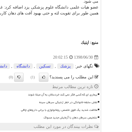
می شود.
عضو هیات علمی
دانشگاه
علوم پزشكی یزد اضافه كرد: غرغ
همین طور برای تقویت لثه و حتی بهبود آفت های دهان كار
منبع:
اپتیك
1398/06/30
20:02:15
تگهای خبر:
پزشك
,
تسكین
,
دانشگاه
,
دانش
این مطلب را می پسندید؟
(0)
(1)
تازه ترین مطالب مرتبط
بیماری ای که کسی فکر نمی کند خردسالان به آن مبتلا شوند
نقش سابقه خانوادگی در خطر ژنتیکی سرطان سینه
مخالفت شدید یک فوق تخصص روماتولوژی با برخی داروهای چاقی
تشخیص سرطان دهان با آزمایش جدید مسواک
نظرات بینندگان در مورد این مطلب