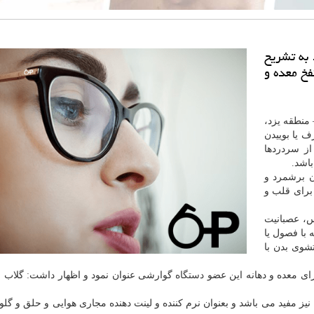
 به تشریح
فخ معده و
 منطقه یزد،
 یا بوییدن
ز سردردها
اشد.
ن برشمرد و
 برای قلب و
س، عصبانیت
با فصول یا
شوی بدن با
رای معده و دهانه این عضو
دستگاه
گوارشی عنوان نمود و اظهار داشت: گلاب م
یز مفید می باشد و بعنوان نرم كننده و لینت دهنده مجاری هوایی و حلق و گلو 