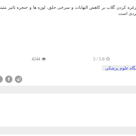
ره كردن گلاب بر كاهش التهابات و سرخی حلق، لوزه ها و حنجره تاثیر مثبتی
بردی است.
4244
5
/
5.0
گاه علوم پزشكی
X