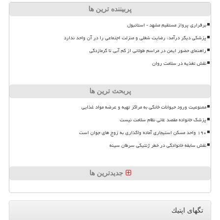
پربیننده ترین ها
برقراری پرواز مستقیم مشهد - استانبول
پزشکی دیگر درآمد، رضایت شغلی و منزلت اجتماعی را در آن واحد ندارد
راهنمای حضور ایمن در مراسم طولانی از کم آبی تا گرمازدگی
نقش تغذیه در سلامت روان
پربحث ترین ها
ممنوعیت ورود حیوانات خانگی به مراکز تهیه و عرضه مواد غذایی
پزشک خانواده مقصد غائی نظام سلامت نیست
۱۹۰ واحد مسکن استیجاری آماده واگذاری به زوج های جوان است
نقش سابقه خانوادگی در خطر ژنتیکی سرطان سینه
جدیدترین ها
تگهای اپتیك