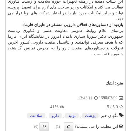
این شتاب دهنده در زمینه تجهیزات حوزه سلامت و زیست فناوری
فعالیت می كند و امكانات و زیر ساخت های لازم برای تسهیل پروسه
تولید و سایر امكانات مورد نیاز را در اختیار شركت های نوپا قرار می
دهد.
بازدید از دستاوردهای فعالان دارویی مستقر در «ایران فارما»
برمبنای اعلام روابط عمومی معاونت علمی و فناوری ریاست
جمهوری، دكتر سورنا ستاری بامداد امروز در نمایشگاه ایران فارما
كه با هدف معرفی توانمندی و پتانسیل صنعت دارویی كشور آخرین
تحولات و دستاوردهای صنعت
دارو
را به معرض نمایش گذاشته،
حضور یافته است.
منبع:
اپتیك
1398/07/02
13:43:11
4156
5
/
5.0
تگهای خبر:
پزشك
,
تولید
,
دارو
,
سلامت
این مطلب را می پسندید؟
(0)
(1)