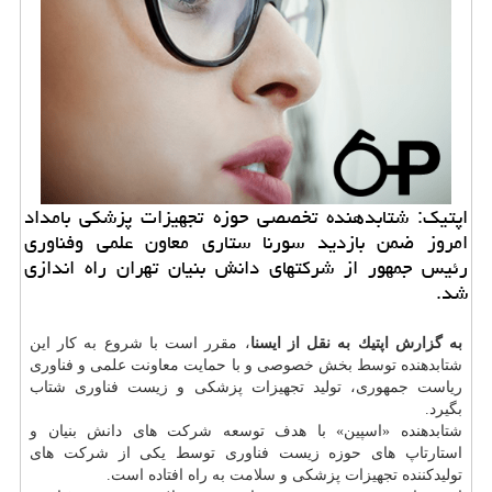
اپتیك: شتابدهنده تخصصی حوزه تجهیزات پزشكی بامداد
امروز ضمن بازدید سورنا ستاری معاون علمی وفناوری
رئیس جمهور از شركتهای دانش بنیان تهران راه اندازی
شد.
به گزارش اپتیك به نقل از ایسنا
، مقرر است با شروع به كار این
شتابدهنده توسط بخش خصوصی و با حمایت معاونت علمی و فناوری
ریاست جمهوری، تولید تجهیزات پزشكی و زیست فناوری شتاب
بگیرد.
شتابدهنده «اسپین» با هدف توسعه شركت های دانش بنیان و
استارتاپ های حوزه زیست فناوری توسط یكی از شركت های
تولیدكننده تجهیزات پزشكی و
سلامت
به راه افتاده است.