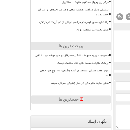
برقراری پرواز مستقیم مشهد - استانبول
پزشکی دیگر درآمد، رضایت شغلی و منزلت اجتماعی را در آن
واحد ندارد
راهنمای حضور ایمن در مراسم طولانی از کم آبی تا گرمازدگی
نقش تغذیه در سلامت روان
پربحث ترین ها
ممنوعیت ورود حیوانات خانگی به مراکز تهیه و عرضه مواد غذایی
پزشک خانواده مقصد غائی نظام سلامت نیست
۱۹۰ واحد مسکن استیجاری آماده واگذاری به زوج های جوان
است
نقش سابقه خانوادگی در خطر ژنتیکی سرطان سینه
جدیدترین ها
تگهای اپتیك