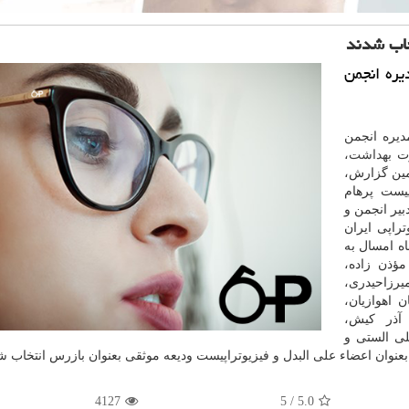
خاب شدند
ره انجمن
دیره انجمن
رت
بهداشت
،
مین گزارش،
پیست پرهام
بیر انجمن و
راپی ایران
اه امسال به
مؤذن زاده،
رزاحیدری،
ن اهوازیان،
 آذر كیش،
ی الستی و
عنوان اعضاء علی البدل و فیزیوتراپیست ودیعه موثقی بعنوان بازرس انتخاب ش
4127
5
/
5.0