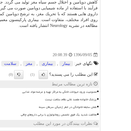
كاهش دوپامین و اختلال جسم سیاه
مغز
تولید می گردد. جس
فرآیند با استفاده از ماده شیمیایی دوپامین صورت می گیر
داروی هایی هستند كه با تحریك
مغز
، به ترشح دوپامین كم
روی افراد مختلف، متفاوت است. بیماری پاركینسون معمولا
مطالعه در نشریه Neurology انتشار یافته است.
1396/09/05
20:08:39
تگهای خبر:
بیمار
,
بیماری
,
مغز
,
سلامت
این مطلب را می پسندید؟
(0)
(1)
تازه ترین مطالب مرتبط
ممنوعیت ورود حیوانات خانگی به مراکز تهیه و عرضه مواد غذایی
پزشک خانواده مقصد غائی نظام سلامت نیست
نقش سابقه خانوادگی در خطر ژنتیکی سرطان سینه
مخالفت شدید یک فوق تخصص روماتولوژی با برخی داروهای چاقی
نظرات بینندگان در مورد این مطلب