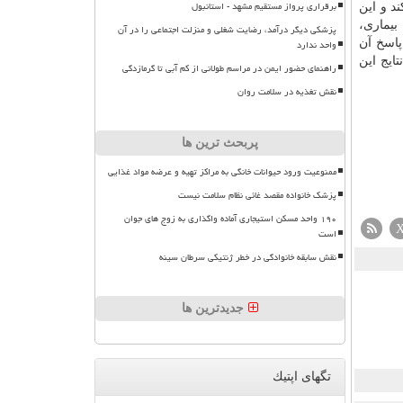
برقراری پرواز مستقیم مشهد - استانبول
د و این
بیماری،
پزشکی دیگر درآمد، رضایت شغلی و منزلت اجتماعی را در آن
پاسخ آن
واحد ندارد
ایج این
راهنمای حضور ایمن در مراسم طولانی از کم آبی تا گرمازدگی
نقش تغذیه در سلامت روان
پربحث ترین ها
ممنوعیت ورود حیوانات خانگی به مراکز تهیه و عرضه مواد غذایی
پزشک خانواده مقصد غائی نظام سلامت نیست
۱۹۰ واحد مسکن استیجاری آماده واگذاری به زوج های جوان
است
نقش سابقه خانوادگی در خطر ژنتیکی سرطان سینه
جدیدترین ها
تگهای اپتیك