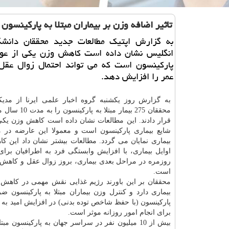
تاثیر اضافه وزن بر بیماران مبتلا به پاركینسون
به گزارش اپتیك مطالعات جدید محققان دانشگا
انگلیس نشان داده است كاهش وزن یكی از عو
پاركینسون است كه می تواند احتمال زوال عق
عمر را افزایش دهد.
به گزارش روز یكشنبه گروه اخبار علمی ایرنا از مدی
محققان 275 بیمار مبتلا 
قرار دادند. این مطالعات نشان داده است كاهش وزن یك
شایع بیماری پاركینسون است و معمولا این عارضه در م
بیماری نمایان می گردد. مطالعات بیشتر نشان داد این ك
اوایل بیماری، با افزایش وابستگی فرد به اطرافیان برای
روزمره در مراحل بعدی بیماری، بروز زوال عقل و كاهش
است.
محققان بر این باورند رژیم غذایی نقش مهمی در كاهش
بیماری دارد و كنترل وزن بیماران مبتلا به پاركینسون
پاركینسون (با حفظ شاخص توده بدنی) در افزایش امید به 
برای انجام امور روزانه موثر است.
بیش از 10 میلیون نفر در سراسر جهان به پاركینسون