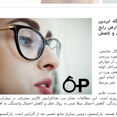
ه ابردین
ارض رایج
ل و كاهش
كال ساینس،
به پاركینسون را به مدت 10 سال مورد بررسی
ی از عوارض
راحل اولیه
اهش وزن در
 انجام امور
 عمر مرتبط
 شدت علایم
 ضروری است. این مطالعات نشان می دهدافزایش كالری مصرفی در بیماران م
زندگی، كاهش احتمال مبتلا شدن به زوال عقل و كاهش احتمال وابستگی به افر
 مبتلا هستند. پاركینسون دومین بیماری شایع عصبی بعد از آلزایمر است. پاركینسو