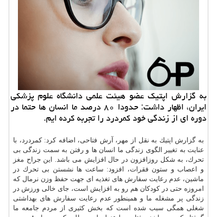
به گزارش اپتیك عضو هیئت علمی دانشگاه علوم پزشكی
ایران، اظهار داشت: حدودا ۸۰ درصد ما انسان ها حتما در
دوره ای از زندگی خود كمردرد را تجربه كرده ایم.
به گزارش اپتیك به نقل از مهر، آرش فتاحی، اضافه كرد: كمردرد، با
عنایت به تغییر الگوی زندگی ما انسان ها و رفتن به سمت زندگی بی
تحرك، به شكل روزافزون در حال افزایش می باشد. این جراح
مغز
و اعصاب و ستون فقرات، افزود: ساعت ها نشستن بی تحرك در
ماشین، عدم رعایت سفارش های تغذیه ای جهت حفظ وزن نرمال كه
امروزه حتی در كودكان هم رو به افزایش است، جای خالی ورزش در
زندگی پر مشغله ما و همینطور عدم رعایت سفارش های بهداشتی
شغلی همگی سبب شده است كه بخش كثیری از مردم جامعه ما