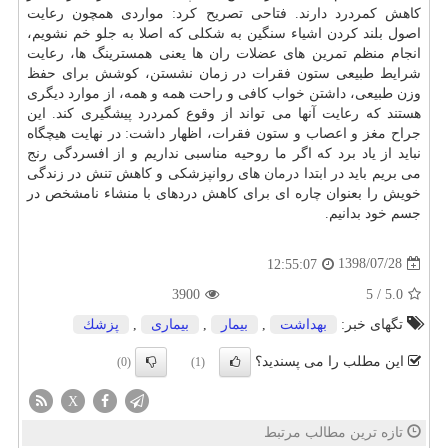
كاهش كمردرد دارند. فتاحی تصریح كرد: مواردی همچون رعایت
اصول بلند كردن اشیاء سنگین به شكلی كه اصلا به جلو خم نشویم،
انجام منظم تمرین های عضلات ران ها یعنی همسترینگ ها، رعایت
شرایط طبیعی ستون فقرات در زمان نشستن، كوشش برای حفظ
وزن طبیعی، داشتن خواب كافی و راحت همه و همه، از موارد دیگری
هستند كه رعایت آنها می تواند از وقوع كمردرد پیشگیری كند. این
جراح مغز و اعصاب و ستون فقرات، اظهار داشت: در نهایت هیچگاه
نباید از یاد برد كه اگر ما روحیه مناسبی نداریم و از افسردگی رنج
می بریم باید در ابتدا
درمان
های روانپزشكی و كاهش تنش در زندگی
خویش را بعنوان چاره ای برای كاهش دردهای با منشاء نامشخص در
جسم خود بدانیم.
1398/07/28
12:55:07
3900
5
/
5.0
تگهای خبر:
بهداشت
,
بیمار
,
بیماری
,
پزشك
این مطلب را می پسندید؟
(0)
(1)
X
تازه ترین مطالب مرتبط