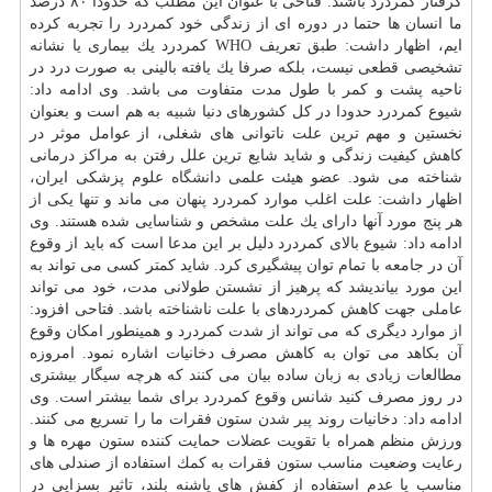
گرفتار كمردرد باشند. فتاحی با عنوان این مطلب كه حدودا ۸۰ درصد
ما انسان ها حتما در دوره ای از زندگی خود كمردرد را تجربه كرده
ایم، اظهار داشت: طبق تعریف WHO كمردرد یك بیماری یا نشانه
تشخیصی قطعی نیست، بلكه صرفا یك یافته بالینی به صورت درد در
ناحیه پشت و كمر با طول مدت متفاوت می باشد. وی ادامه داد:
شیوع كمردرد حدودا در كل كشورهای دنیا شبیه به هم است و بعنوان
نخستین و مهم ترین علت ناتوانی های شغلی، از عوامل موثر در
كاهش كیفیت زندگی و شاید شایع ترین علل رفتن به مراكز درمانی
شناخته می شود. عضو هیئت علمی
دانشگاه
علوم پزشكی ایران،
اظهار داشت: علت اغلب موارد كمردرد پنهان می ماند و تنها یكی از
هر پنج مورد آنها دارای یك علت مشخص و شناسایی شده هستند. وی
ادامه داد: شیوع بالای كمردرد دلیل بر این مدعا است كه باید از وقوع
آن در جامعه با تمام توان پیشگیری كرد. شاید كمتر كسی می تواند به
این مورد بیاندیشد كه پرهیز از نشستن طولانی مدت، خود می تواند
عاملی جهت كاهش كمردردهای با علت ناشناخته باشد. فتاحی افزود:
از موارد دیگری كه می تواند از شدت كمردرد و همینطور امكان وقوع
آن بكاهد می توان به كاهش مصرف دخانیات اشاره نمود. امروزه
مطالعات زیادی به زبان ساده بیان می كنند كه هرچه سیگار بیشتری
در روز مصرف كنید شانس وقوع كمردرد برای شما بیشتر است. وی
ادامه داد: دخانیات روند پیر شدن ستون فقرات ما را تسریع می كنند.
ورزش منظم همراه با تقویت عضلات حمایت كننده ستون مهره ها و
رعایت وضعیت مناسب ستون فقرات به كمك استفاده از صندلی های
مناسب یا عدم استفاده از كفش های پاشنه بلند، تاثیر بسزایی در