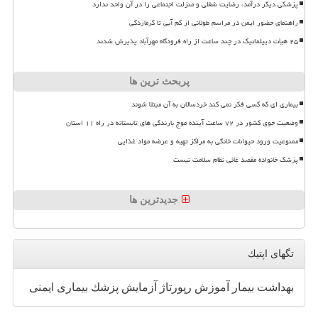
پزشکی دیگر درآمد، رضایت شغلی و منزلت اجتماعی را در آن واحد ندارد
راهنمای حضور ایمن در مراسم طولانی از کم آبی تا گرمازدگی
۲۵ هیأت دیپلماتیک در چند ساعت از راه فرودگاه مهرآباد پذیرش شدند
پربحث ترین ها
بیماری ای که کسی فکر نمی کند خردسالان به آن مبتلا شوند
وضعیت جوی کشور در ۷۲ ساعت آینده موج بارندگی های تابستانه در راه ۱۱ استان
ممنوعیت ورود حیوانات خانگی به مراکز تهیه و عرضه مواد غذایی
پزشک خانواده مقصد غائی نظام سلامت نیست
جدیدترین ها
تگهای اپتیك
بهداشت
بیمار
آموزش
رپورتاژ
آزمایش
پزشك
بیماری
ایمنی