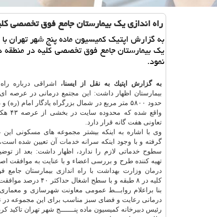
راه اندازی یك بیمارستان جامع فوق تخصصی كلی
به گزارش اپتیك كمیسیون ماده پنج شهر تهران با ر
یك بیمارستان جامع فوق تخصصی كلیه در منطقه د
نمود.
به گزارش اپتیك به نقل از ایسنا،
اشراقی درباره راه 
بیمارستان اظهار داشت: این مجتمع درمانی در عرصه ا
حدود ۵۸۰۰ متر مربع در شمال بزرگراه یادگار امام (ره) 
واقع شده كه م
تعاونی هفت گانه قرار دارد.
وی با اشاره به اینكه بیشتر مجموعه های مسكونی ای
گرفته و با وجود اینكه سرانه
خدمات
آن تعیین شده است، 
سطوح خدماتی لازم را ندارد، اظهار داشت: بعد از توض
تهیه كننده طرح و بررسی اعضاء و با عنایت به موافقت اص
درمان
وزارت
بهداشت
با راه اندازی بیمارستان جامع
كلیه در ۸ طبقه و با سطح اشغال حداكثر ۴۰ درصد موافقت شد.
بنا براعلام روابـــط عمومی معاونت شهرسازی و معماری 
درمانی رعایت و فضای سبز مناسب برای این مجموعه در ن