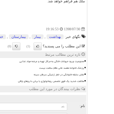
ملك هم فراهم خواهد شد.
1398/07/30
19:16:53
تگهای خبر:
بهداشت
,
بیمار
,
بیمارستان
,
خد
این مطلب را می پسندید؟
(0)
(1)
تازه ترین مطالب مرتبط
ممنوعیت ورود حیوانات خانگی به مراکز تهیه و عرضه مواد غذایی
پزشک خانواده مقصد غائی نظام سلامت نیست
نقش سابقه خانوادگی در خطر ژنتیکی سرطان سینه
مخالفت شدید یک فوق تخصص روماتولوژی با برخی داروهای چاقی
نظرات بینندگان در مورد این مطلب
ن
نام: