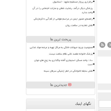
برقراری پرواز مستقیم مشهد - استانبول
پزشکی دیگر درآمد، رضایت شغلی و منزلت اجتماعی را در آن
واحد ندارد
راهنمای حضور ایمن در مراسم طولانی از کم آبی تا گرمازدگی
نقش تغذیه در سلامت روان
پربحث ترین ها
ممنوعیت ورود حیوانات خانگی به مراکز تهیه و عرضه مواد غذایی
پزشک خانواده مقصد غائی نظام سلامت نیست
۱۹۰ واحد مسکن استیجاری آماده واگذاری به زوج های جوان
است
نقش سابقه خانوادگی در خطر ژنتیکی سرطان سینه
جدیدترین ها
تگهای اپتیك