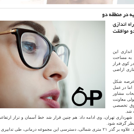
ه در منطقه دو
اه اندازی
و موافقت
اندازی این
ی به مساحت
و در كوی فراز
حدوده سایت در بخشی از عرصه ۴۳ هكتاری اراضی
ن عرصه شكل
اما در عمل
یحات مشاور
ولی معاونت
 فوق تخصصی
شهرداری تهران، وی ادامه داد: هم چنین قرار شد خط آسمان و تراز ارتفاع
ظر گرفته شود.
رئیس دبیرخانه كمیسیون ماده پنـــــــج شهر تهران تاكید كرد: علاوه بر گذر ۲۱ متری شمالی، دسترسی این مجموعه درمانی، طی