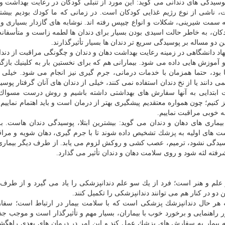
پوسیدگی های دندانی می گوید: این مورد از تنبلی كودكان در رعایت بهداشت 
ت
، ناشی از نوع رژیم غذایی كودكان است. در زمانی كه ما كودك بودیم بیشتر
به سمت شیرینی، شكلات و انواع چیپس رفته اند. نوشابه های گازدار بسیاری وج
ان، به خاطر حالت اسیدی بودن بسیار برای دندان ها لطمه زاست و متأسفانه
 دو مساله بر پوسیدگی سریع تر دندان ها بسیار تأثیرگذارند.
اد دانشگاهی در زمینه رعایت بهداشت دهان و دندان و چگونگی مراقبت از دندا
و آموزش هایی داده می شود. بیمارانی هم كه برای نخستین بار به كلینیك با
 بود، حتما همزمان با خدمات درمانی، جرم گیری نیز انجام می شود. خیلی 
نند یا از نخ دندان استفاده نمی كنند، خیلی از دندان های آنان گرفتار پوس
ات ابتدایی به آنها سفارش های بهداشتی داشته باشیم و روش درست مسواك
كنیم؛ چون همواره معتقدیم پیشگیری بهتر از درمان است و باید اهتمام نماییم ا
ه خوبی مراقبت نماییم.
بیماری های دهان و دندان می گوید: بیشترین ابتلا، پوسیدگی دندان هاست. 
گشت های اولیه به
پزشك
تشخیص داده شوند تا با جرم گیری، دهان شویه و مرا
سیدگی نشود، ترمیم، عصب كشی و روكش لزوم می یابد. از طرف دیگر بیماری 
فته لثه شود و روی سلامت دهان و دندان تأثیر می گذارد.
 علم و هنر است؛ فرد از یك سو علم دندانپزشكی را یاد می گیرد و از طرف 
 دو در كنار هم می توانند دندانپزشكی را تكمیل كنند.
به هر حال دندانپزشك پزشكی است كه با سلامت بیمار در ارتباط است؛ سف
ر راهنمایی و برخورد خوب با بیماران، بسیار مهم و تأثیرگذار است و موجب جذ
یمار به سفارش های پزشك عمل كند و این امر در درمان های بعدی راهگشا