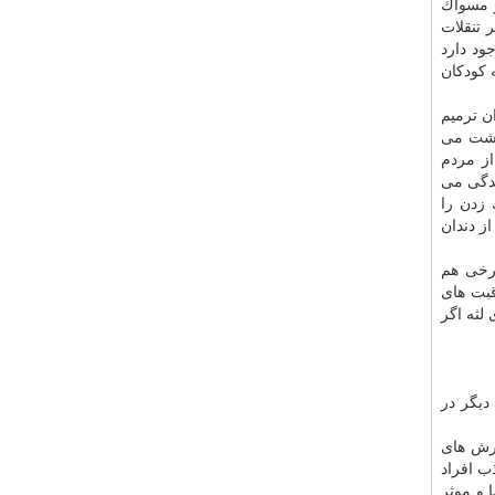
و مسواك
 تنقلات
ود دارد
 كودكان
ن ترمیم
زگشت می
از مردم
یدگی می
 زدن را
ز دندان
برخی هم
قبت های
لثه اگر
دیگر در
ارش های
ب افراد
 و موثر