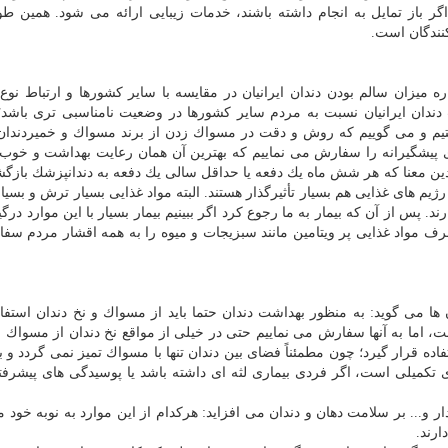
 باز تمایل به انجام داشته باشند، خدمات زیبایی ارائه می شود. همین طو
نندگان است.
میزان سالم بودن دندان ایرانیان در مقایسه با سایر كشورها و ارتباط نوع ت
دندان ایرانیان نسبت به مردم سایر كشورها در وضعیت نامناسبی تری باشد؛
یم و می گوییم كه روش و دقت در مسواك زدن از برند مسواك و خمیردندان
ی پیشگیرانه را سفارش می نماییم كه بهترین آن همان رعایت بهداشت و خو
ین معنا كه هر شش ماه یك دفعه یا حداقل سالی یك دفعه به دندانپزشك باز
ژیم های غذایی هم بسیار تأثیرگذار هستند. البته مواد غذایی بسیار ترش و بسیا
ند. پس از آن كه بیمار به ما رجوع كرد اگر ببینیم بیمار بسیار با این موارد در
مصرف مواد غذایی پر ویتامین مانند سبزیجات و میوه را به همه اقشار مردم س
 می گوید: به منظور بهداشت دندان حتما باید از مسواك و نخ دندان استفاد
ت، اما به آنها سفارش می نماییم حتی در خیلی از مواقع نخ دندان از مسواك 
ه قرار گیرد؛ چون مطمئناً فضای بین دندان تنها با مسواك تمیز نمی گردد و بای
ای تكمیلی است، اگر فردی بیماری لثه ای داشته باشد یا پوسیدگی های پیشرفت
 و... بر سلامت دهان و دندان می افزاید: هركدام از این موارد به نوبه خود می
ارند.