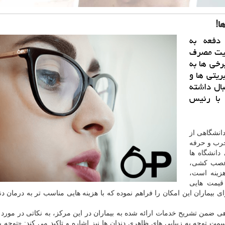
ا!
فعه به
میت مصرف
رخی ها به
ریتی ها و
بال داشته
 با رئیس
دانشگاهی از
 مجرب و حرفه
ی
دانشگاه
ها
 عصب كشی،
هزینه است،
قیمت هایی
 بیماران این امكان را فراهم نموده كه با هزینه هایی مناسب تر به درمان دن
هی ضمن تشریح خدمات ارائه شده به بیماران در این مركز، به نكاتی در مورد
ت توجه به زیبایی های ظاهری دندان ها نیز اشاره و تاكید می كند: «توجه به