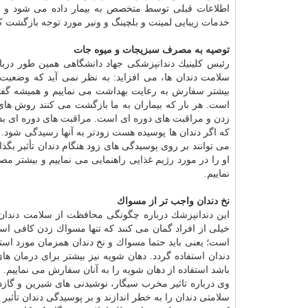
اطلاعات قبلی توسط متخصص به بیمار داده می شود و اگر
خدمات زیبایی لمینت و بلچینگ و ونیر مورد توجه بازگشت ك
توصیه به مصرف سبزیجات و میوه جات
رئیس كلینیك دندانپزشكی جهاد دانشگاهی همین طور درباره 
سلامت دندان ها، می افزاید: به نظر نمی آید كه وضعیت 
بیشتر سفارش به رعایت بهداشت می نماییم و همیشه گفت
است. هر بار كه بیماران به ما بازگشت می كنند روش ها
زدن و مراقبت های دوره ای است. مراقبت های دوره ای بد
كه اگر دندان ها پوسیده هست زودتر به آنها رسیدگی شود. ر
می توانند بر روی پوسیدگی های زود هنگام دندان تأثیر بگذار
او را در مورد رژیم غذایی راهنمایی می نماییم و بیشتر 
نماییم.
نخ دندان واجب تر از مسواك
این دندانپزشك درباره چگونگی محافظت از سلامت دندان ها
خیلی از افراد گمان می كنند كه تنها مسواك زدن كافی اس
است؛ یعنی باید حتما مسواك و نخ دندان همزمان مورد استفاد
دندان استفاده گردد. دهان شویه نیز بیشتر برای درمان ه
باشد استفاده از دهان شویه را به آنان سفارش می نماییم.
وی درباره تاثیر مخرب سیگار، نوشیدنی های شیرین و گازدار
سلامتی دندان را به خطر اندازند و بر پوسیدگی دندان تأثیر د