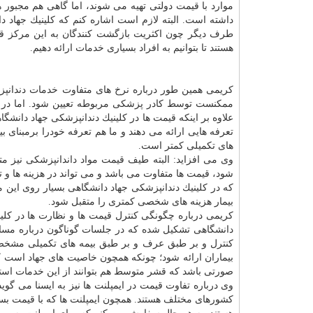
موارد با قیمت دولتی تهیه می شوند، اما گاهی هم مجبور هس
داشته است. البته لازم است اشاره كنم كه كلینیك جهاد د
طرف دیگر چون اكثریت بازگشت كنندگان به این مركز قش
هستند تا بتوانیم به افراد بسیاری خدمات ارائه دهیم.
كریمی همین طور درباره نرخ های متفاوت خدمات دندان
ممكنست توسط كادر پزشكی مربوطه تعیین شود. اما در مر
علاوه بر اینكه قیمت ها در كلینیك دندانپزشكی جهاد دانشگا
تعرفه هایی ارائه می دهند و ما هم تعرفه خودرا برمبنای ب
های تكمیلی كمتر است.
وی می افزاید: البته طیف قیمت مواد داندانپزشكی نیز م
شود، قیمت ها متفاوت می باشد و می تواند در هزینه ها و تع
كه در كلینیك دندانپزشكی جهاد دانشگاهی بسیار روی این م
بیمار هزینه های شخصی كمتری را متقبل شود.
كریمی درباره چگونگی كنترل قیمت ها و نظارت ها در كلین
دانشگاهی تشكیل شده كه در جلسات گوناگون درباره مسای
كنترل و بر طبق عرف و بر طبق بیمه های تكمیلی مشخص
بیماران ارائه شود؛ چونكه همچون خاصیت های جهاد است كه
صورتی باشد كه قشر متوسط هم بتوانند از این خدمات استفا
وی درباره تفاوت قیمت در ایمپلنت ها نیز به ایسنا می گو
كشورهای مختلف هستند. همچون ایمپلنت ها كه با قیمت بسیا