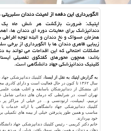
الگوبرداری این دفعه از لمینت دندان سلبریتی ه
اپتیك: ضرورت بازگشت هر شش ماه یك د
دندانپزشك برای معاینات دوره ای دندان ها، اه
همزمان مسواك و نخ دندان و البته توجه افراطی ب
زیبایی ظاهری دندان ها با الگوبرداری از برخی سلب
مشكلات احتمالی كه این اقدامات می تواند به دن
باشد؛ همچون محورهای گفتگوی تفصیلی ایسنا
كلینیك دندانپزشكی جهاد دانشگاهی است.
به گزارش اپتیك به نقل از ایسنا،
كلینیك دندانپزشكی جهاد 
سال ۱۳۶۲ تا كنون در حال فعالیت است و دارای كادری
ای متشكل از دندانپزشكان باسابقه و اغلب هیئت علم
تهران است. در شرایطی كه درمان های دندانی شامل
ترمیم، ایمپلنت، ارتودنسی و… در خیلی از مراكز پر 
كلینیك دندانپزشكی جهاد دانشگاهی با ارائه
خدمات
با 
مناسب و همین طور پذیرفتن خیلی از بیمه های تكمیلی برای
خود بپردازند.
خانم دكتر كریمی - رئیس كلینیك دندانپزشكی جهاد دانشگا
دهان و دندان و همین طور سوق یافتن خیلی از مردم به سم