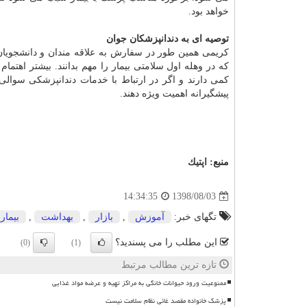
خواهد بود.
توصیه ای به دندانپزشكان جوان
كریمی همین طور در سفارش به علاقه مندان و دانشجویان
كه در وهله اول سلامتی بیمار را مهم بدانند. بیشتر اهتما
كمی دارند و اگر در ارتباط با خدمات دندانپزشكی سوالی د
پیشگیرانه اهمیت ویژه دهند.
منبع:
اپتیك
1398/08/03
14:34:35
تگهای خبر:
آموزش
,
بازار
,
بهداشت
,
بیمار
این مطلب را می پسندید؟
(0)
(1)
تازه ترین مطالب مرتبط
ممنوعیت ورود حیوانات خانگی به مراکز تهیه و عرضه مواد غذایی
پزشک خانواده مقصد غائی نظام سلامت نیست