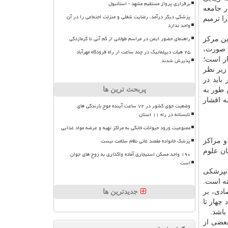
برقراری پرواز مستقیم مشهد - استانبول
ر جامعه
پزشکی دیگر درآمد، رضایت شغلی و منزلت اجتماعی را در آن
ا ترمیم
واحد ندارد
راهنمای حضور ایمن در مراسم طولانی از کم آبی تا گرمازدگی
ین مركز
فك و صورت،
۲۵ هیأت دیپلماتیک در چند ساعت از راه فرودگاه مهرآباد
ار است؛
پذیرش شدند
زیر نظر
باید در
پربحث ترین ها
 طور به
ه اقشار
وضعیت جوی کشور در ۷۲ ساعت آینده موج بارندگی های
تابستانه در راه ۱۱ استان
ممنوعیت ورود حیوانات خانگی به مراکز تهیه و عرضه مواد غذایی
پزشک خانواده مقصد غائی نظام سلامت نیست
و مراكز
ان علوم
۱۹۰ واحد مسکن استیجاری آماده واگذاری به زوج های جوان
است
انپزشكی
ته است.
ادی، بر
جدیدترین ها
چهار تا
باشد.
بعضی از