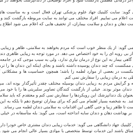
كز درمانی مطمئن بازگشت شود و افراد توضیحی از دندانپزشك بخواهند در مور
 گوید: سایت كلینیك جهاد علوم پزشكی تهران فعال است و به مناسبت ها
 اعلام می نماییم. افراد مختلف می توانند به سایت مربوطه بازگشت كنند و ع
 دهان و دندان و سلامت بیماران، از تخفیف هایی كه اعلام می شود اطلاع یاف
 می گوید: از یك منظر خوب است كه مردم بخواهند به سلامتی، ظاهر و زیبایی د
ر بی رویه ای را به خود اختصاص می دهد. در مورد توجه به زیبایی ظاهری دندان
اهی بیمار به این نوع از درمان نیازی ندارد، ولی به سبب موجی كه در جامعه 
مكنست كه چند دندان پوسیده داشته باشند و بجای اینكه این دندان ها را ترمی
ممكنست در بعضی از موارد لطمه زا باشد؛ همچون حساسیت ها و مشكلاتی ك
ی به درمان زیبایی را سفارش نمی كنم.
 گرایش مردم به زیبایی دندان بوسیله مختلف چقدر تأثیرگذار بوده اند، می 
دان موثر بودند. خیلی از بازگشت كنندگان تصاویر سلبریتی ها را با خود می 
بعنوان یك دندانپزشك این رویكردها را سفارش نمی كنم و معتقدم كه باید سلام
باشد. به شخصه بسیار اهتمام می كنم كه برای بیماران توضیح دهم تا بلكه به ای
ت تا ظاهر زیبا و حتی گاهی این اقدامات به سلامتی دندان لطمه می رساند.
بر بهداشت دهان و دندان سایه انداخته است، می گوید: بله متأسفانه در خیلی ا
ر كلینیك جهاد دانشگاهی می گوید: خدمات زیبایی دندان مشتری خاص خودرا دارد؛
شتاق باشند این خدمات توسط متخصص با موادی بسیار عالی انجام می شود و 