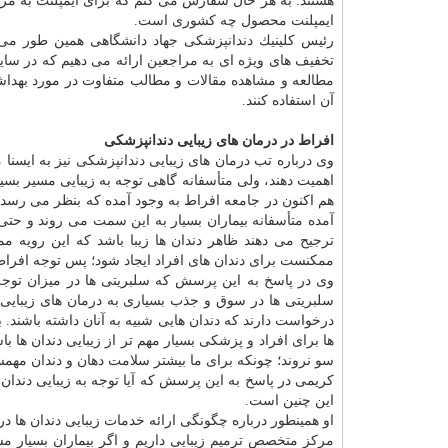
هستند. به هر حال سفارش می كنم كه برای ایمپلنت به مرا
ایمپلنت محصول چه كشوری است.
رئیس كلینیك دندانپزشكی جهاد دانشگاهی همین طور می
تخفیف های ویژه ای به مراجعین ارائه می دهیم كه در سایت
مطالعه و مشاهده مقالات و مطالب متفاوت در مورد بهداشت
آن استفاده كنند.
افراط در درمان های زیبایی دندانپزشكی
وی درباره تب درمان های زیبایی دندانپزشكی نیز به ایسنا
اهمیت دهند، ولی متأسفانه گاهی توجه به زیبایی مسیر بسیا
هم اكنون در جامعه افراط به وجود آمده كه بنظر می رسد گ
آمده متأسفانه بیماران بسیار به این سمت می روند و حتی م
ترجیح می دهند ظاهر دندان ها زیبا باشد كه این رویه 
ممكنست برای دندان های افراد ایجاد شود؛ پس توجه افراط
وی در پاسخ به این پرسش كه سلبریتی ها در میزان توجه و
سلبریتی ها در سوق و جذب بسیاری به درمان های زیبایی دن
درخواست دارند كه دندان هایی شبیه به آنان داشته باشند. 
ها برای افراد و پزشكی بسیار مهم تر از زیبایی دندان ها 
سو نروند؛ چونكه برای ما بیشتر سلامت دهان و دندان مهمس
كریمی در پاسخ به این پرسش كه آیا توجه به زیبایی دندان 
این چنین است.
او همینطور درباره چگونگی ارائه خدمات زیبایی دندان ها د
مركز متخصص ترمیم زیبایی داریم و اگر بیماران بسیار م