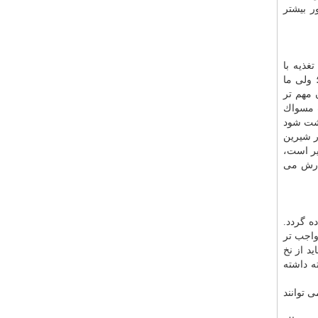
ر بیشتر
غذیه با
 ولی ما
 مهم تر
ب مسواك
گشت شود
ر شیرین
گیر است،
فارش می
ه گردد.
واجب تر
د از نخ
ه داشته
 توانند