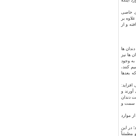
د اینكه
ی خاصی
لاوه بر
ته و از
ندان ها
 ها نیز
به وجود
م كنند،
ه بعدها
افزاید:
آورند و
ت دندان
ن سمت و
ز موارد
 در این
مطمئناً