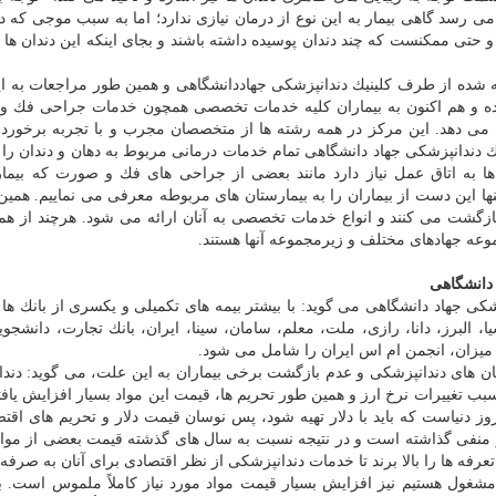
ی رسد گاهی بیمار به این نوع از درمان نیازی ندارد؛ اما به سبب موجی كه د
 حتی ممكنست كه چند دندان پوسیده داشته باشند و بجای اینكه این دندان ها ر
ائه شده از طرف كلینیك دندانپزشكی جهاددانشگاهی و همین طور مراجعات به ا
 جهاد دانشگاهی از سال 1362 تأسیس شده و هم اكنون به بیماران كلیه خدمات تخصصی همچون خدمات جراحی 
ائه می دهد. این مركز در همه رشته ها از متخصصان مجرب و با تجربه برخورد
ندانپزشكی جهاد دانشگاهی تمام خدمات درمانی مربوط به دهان و دندان را 
به اتاق عمل نیاز دارد مانند بعضی از جراحی های فك و صورت كه بیمار 
ها این دست از بیماران را به بیمارستان های مربوطه معرفی می نماییم. همین
ك بازگشت می كنند و انواع خدمات تخصصی به آنان ارائه می شود. هرچند از هم
جموعه جهادهای مختلف و زیرمجموعه آنها هستند.
 دانشگاهی
زشكی جهاد دانشگاهی می گوید: با بیشتر بیمه های تكمیلی و یكسری از بانك ها 
ا، البرز، دانا، رازی، ملت، معلم، سامان، سینا، ایران، بانك تجارت، دانشجوی
 میزان، انجمن ام اس ایران را شامل می شود.
رمان های دندانپزشكی و عدم بازگشت برخی بیماران به این علت، می گوید: دند
سبب تغییرات نرخ ارز و همین طور تحریم ها، قیمت این مواد بسیار افزایش یاف
وز دنیاست كه باید با دلار تهیه شود، پس نوسان قیمت دلار و تحریم های اقتص
 منفی گذاشته است و در نتیجه نسبت به سال های گذشته قیمت بعضی از مواد 
رفه ها را بالا برند تا خدمات دندانپزشكی از نظر اقتصادی برای آنان به صرفه 
 مشغول هستیم نیز افزایش بسیار قیمت مواد مورد نیاز كاملاً ملموس است. 