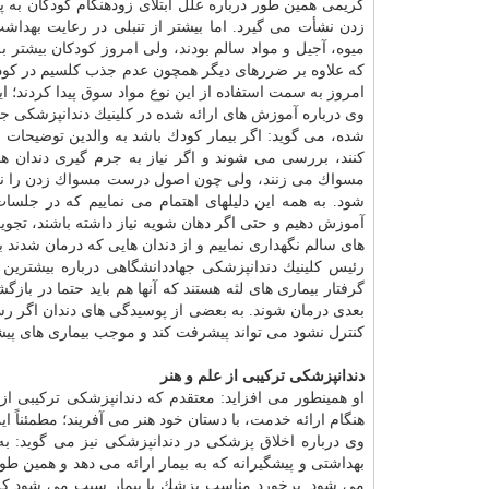
كریمی همین طور درباره علل ابتلای زودهنگام كودكان به 
زدن نشأت می گیرد. اما بیشتر از تنبلی در رعایت
بهداش
میوه، آجیل و مواد سالم بودند، ولی امروز كودكان بیشتر 
كه علاوه بر ضررهای دیگر همچون عدم جذب كلسیم در كودك
امروز به سمت استفاده از این نوع مواد سوق پیدا كردند؛ این
وی درباره
آموزش
های ارائه شده در كلینیك دندانپزشكی جه
شده، می گوید: اگر بیمار كودك باشد به والدین توضیحات 
كنند، بررسی می شوند و اگر نیاز به جرم گیری دندان ها
مسواك می زنند، ولی چون اصول درست مسواك زدن را نمی دا
شود. به همه این دلیلهای اهتمام می نماییم كه در جلس
آموزش دهیم و حتی اگر دهان شویه نیاز داشته باشند، تجویز 
های سالم نگهداری نماییم و از دندان هایی كه درمان شدند ب
رئیس كلینیك دندانپزشكی جهاددانشگاهی درباره بیشترین 
گرفتار بیماری های لثه هستند كه آنها هم باید حتما در باز
بعدی درمان شوند. به بعضی از پوسیدگی های دندان اگر ر
كنترل نشود می تواند پیشرفت كند و موجب بیماری های پیشر
دندانپزشكی تركیبی از علم و هنر
او همینطور می افزاید: معتقدم كه دندانپزشكی تركیبی از
هنگام ارائه خدمت، با دستان خود هنر می آفریند؛ مطمئناً این
وی درباره اخلاق پزشكی در دندانپزشكی نیز می گوید: 
بهداشتی و پیشگیرانه كه به بیمار ارائه می دهد و همین طو
می شود. برخورد مناسب پزشك با بیمار سبب می شود كه ب