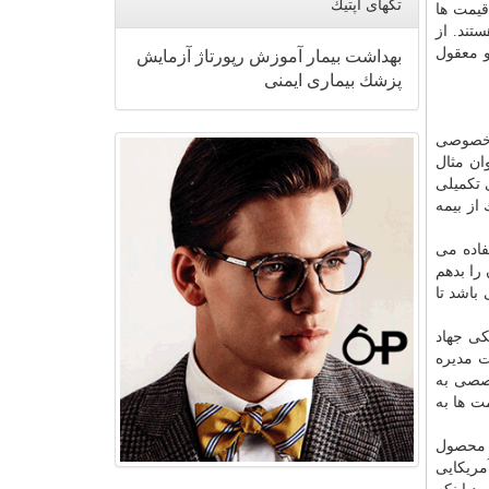
تگهای اپتیك
قیمت ها
تند. از
و معقول
بهداشت
بیمار
آموزش
رپورتاژ
آزمایش
پزشك
بیماری
ایمنی
 خصوصی
ان مثال
 تكمیلی
از بیمه
فاده می
را بدهم
باشد تا
كی جهاد
ت مدیره
صصی به
ت ها به
ا محصول
ریكایی