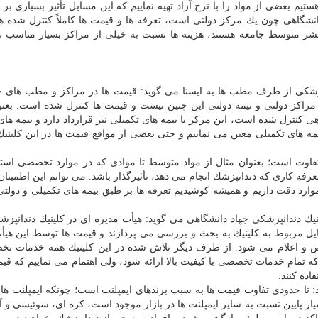
تیم بعضی از مواد را با نرخ آزاد تهیه نماییم كه این مسایل تأثیر بسیاری بر 
انشگاهی چون یك مركز دولتی است، تعرفه ها و قیمت ها كاملاً كنترل شده هس
ر متوسط جامعه هستند، هزینه ها نسبت به خیلی از مراكز بسیار مناسب 
پزشكی از طرف مطب ها به ایسنا می گوید: قیمت ها در مراكز و مطب های
اكز دولتی و نیمه دولتی این چنین نیست و قیمت ها كنترل شده است. بعنو
هی كنترل شده است، این مركز با بیمه های تكمیلی نیز قرارداد دارد و بیمه های
یمه های تكمیلی معین می نماییم و حتی بعضی از مواقع قیمت ها در این كلینیك 
تفاوت است؛ بعنوان مثال از مواد متوسط تا موادی كه در موارد تخصصی است
رفه كاری كه دندانپزشك انجام می دهد، تأثیرگذار باشد. می توانم این اطمینان 
وارد دقت داریم و همیشه كوشیدیم تعرفه ها بر طبق بیمه های تكمیلی و دولتی 
یك دندانپزشكی جهاد دانشگاهی می گوید: هیأت مدیره ای در كلینیك دندانپزش
ل مربوط به كلینیك به بحث و بررسی می پردازند و قیمت ها توسط این هیأ
 و اعلام می شود. از طرف دیگر تلاش شده در این كلینیك همه خدمات تخ
 تمام خدمات تخصصی با كیفیت بالا ارائه شود، ولی اهتمام می نماییم كه قیم
ده كنند.
ید: تا حدودی تفاوت قیمت ها به سبب برندهای ایمپلنت است؛ چونكه ایمپلنت ه
ر پایین نسبت به سایر ایمپلنت ها در
بازار
موجود است، كره ای، سوئیسی و آم