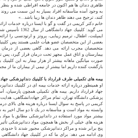
ظاهری دندان ها هم اكنون در جامعه افراطی شده و بنظر م
به وجود آمده متأسفانه افراد بسیار به این سمت می روند و
كنند، ترجیح می دهند ظاهر دندان ها زیبا باشد...»
خانم دكتر كریمی در گفت و گو با ایسنا درباره خدمات ار
می گوید: كلینیك
ایمپلنت، اطفال، ترمیم زیبایی، پروتز و ارتودنسی را ار
بعضی از این متخصصان عضو هیأت علمی هستند پس كلینیك د
متخصصان مجرب ارائه می دهد. گاهی بعضی از درمان ها 
بیمارستان و اتاق عمل مجهز تحت درمان قرار گیرد، پس تن
صورت میانگین ماهانه بیشتر از هزار بیمار به این كلینی
بازگشت كننده داریم اما بیشتر از نیمی از بیماران ما از م
بیمه های تكمیلی طرف قرارداد با كلینیك دندانپزشكی جهاد
او همینطور درباره ارائه خدمات بیمه ای در كلینیك دندانپ
جهاد قرارداد داریم. بیمه های تكمیلی همچون پارسیان، آسی
پزشكی دانشگاه تهران، تمام مراكز جهاددانشگاهی، هدایت
كریمی در پاسخ به سوال ایسنا درباره هزینه های بالای د
وابسته به مواد است و متأسفانه در یك تا دو سال اخیر به 
بیشتر مواد مورد استفاده در داندانپزشكی مطابق با مواد ر
هزینه های خیلی از بخش ها همچون مواد دندانپزشكی تأثیر
پنج برابر شده و مراكز دندانپزشكی مجبور شدند تا حدودی تع
وی ادامه می دهد: برای ما كه در كلینیك جهاد دانشگاهی