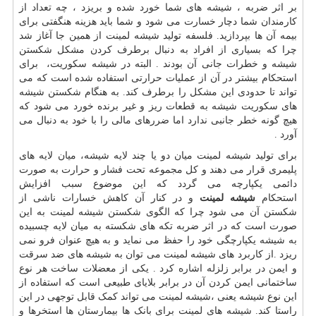
بر اثر ضربه ، شیشه های شما خورد شده و بریزد ، چه تعداد از
کارمندان شما دچار خسارت می شود و شما باید هزینه هنگفتی برای
بیمه آن ها بپردازید. فلسفه تولید شیشه لمینت از همین جا آغاز شد
چرا که بسیاری از افراد به دنبال برطرف کردن مشکل شکستن
شیشه و خطرات جانی آن بودند . البته در شیشه سکوریت، برای
استحکام بیشتر در آن از عملیات حرارتی استفاده شده است که می
تواند تا حدودی این مشکل را برطرف کند. به هنگام شکستن شیشه
های سکوریت شیشه به قطعات ریز و غیر برنده خورد می شود که
هیچ گونه خطر جانبی ندارد اما ضررهای مالی را با خود به دنبال می
آورد .
برای تولید شیشه لمینت میان دو یا چند لایه شیشه، میان لایه های
پلیمری قرار می دهند و کل مجموعه تحت فشار و حرارت به صورت
دائمی یکپارچه می گردد که این موضوع سبب افزایش
استحکام
شیشه لمینت
و در کنار آن کاهش خسارات ناشی از
شکستن آن می شود چرا که الگوی شکستن شیشه لمینت به این
صورت است که در اثر ضربه تکه های شکسته به میان لایه چسبیده
به شیشه یکپارچگی خود را حفظ می نماید و به هیچ عنوان فرو نمی
ریزد .از کاربرد های شیشه لمینت می توان به شیشه های ضد سرقت
و ایمن در برابر زلزله اشاره کرد . یکی از معضلات ساخت هر نوع
ساختمانی ایمن کردن آن در برابر بلایای طبیعی است که استفاده از
این نوع شیشه یعنی ،شیشه لمینت می تواند کمک قابل توجهی در این
راستا کند. شیشه های لمینت برای بانک ها بیمارستان ها استخرها و