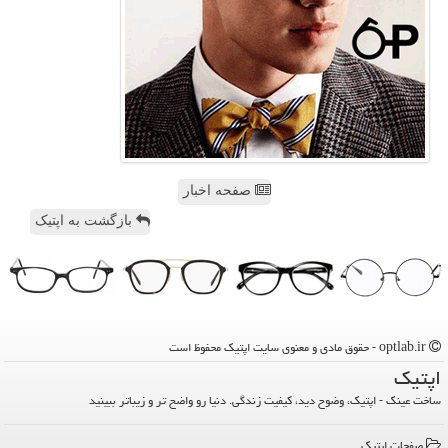
صفحه اخبار
بازگشت به اپتیک
optlab.ir - حقوق مادی و معنوی سایت اپتیك محفوظ است
اپتیك
ساخت عینک - اپتیک، وضوح دید، کیفیت زندگی. دنیا رو واضح تر و زیباتر ببینید
صفحات اپتیك