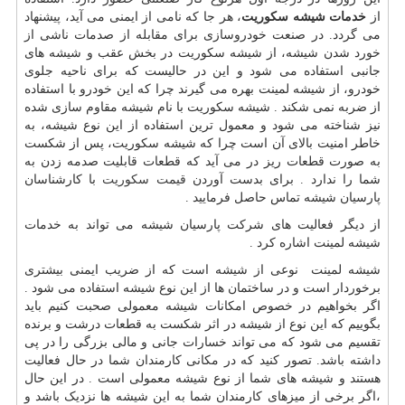
از
خدمات شیشه سکوریت
، هر جا که نامی از ایمنی می آید، پیشنهاد
می گردد. در صنعت خودروسازی برای مقابله از صدمات ناشی از
خورد شدن شیشه، از شیشه سکوریت در بخش عقب و شیشه های
جانبی استفاده می شود و این در حالیست که برای ناحیه جلوی
خودرو، از شیشه لمینت بهره می گیرند چرا که این خودرو با استفاده
از ضربه نمی شکند . شیشه سکوریت با نام شیشه مقاوم سازی شده
نیز شناخته می شود و معمول ترین استفاده از این نوع شیشه، به
خاطر امنیت بالای آن است چرا که شیشه سکوریت، پس از شکست
به صورت قطعات ریز در می آید که قطعات قابلیت صدمه زدن به
شما را ندارد . برای بدست آوردن
قیمت سکوریت
با کارشناسان
پارسیان شیشه تماس حاصل فرمایید .
از دیگر فعالیت های شرکت پارسیان شیشه می تواند به خدمات
شیشه لمینت اشاره کرد .
شیشه لمینت نوعی از شیشه است که از ضریب ایمنی بیشتری
برخوردار است و در ساختمان ها از این نوع شیشه استفاده می شود .
اگر بخواهیم در خصوص امکانات شیشه معمولی صحبت کنیم باید
بگوییم که این نوع از شیشه در اثر شکست به قطعات درشت و برنده
تقسیم می شود که می تواند خسارات جانی و مالی بزرگی را در پی
داشته باشد. تصور کنید که در مکانی کارمندان شما در حال فعالیت
هستند و شیشه های شما از نوع شیشه معمولی است . در این حال
،اگر برخی از میزهای کارمندان شما به این شیشه ها نزدیک باشد و