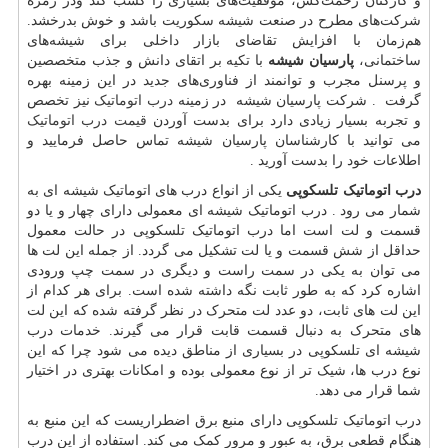
و کارکنان زحمت‌کش، موفقیت‌های بسیاری را کسب کند ودر زمره
شرکت‌های مطرح در صنعت شیشه سکوریت باشد و خوش بدرخشد.
هم‌زمان با افزایش تقاضای بازار داخلی برای شیشه‌های
ساختمانی،
پارسیان شیشه
با تکیه بر اتقای دانش و جذب متخصصین
و پرسنل مجرب و
توانمند از فناوری‌های جدید در این زمینه بهره
گرفت . شرکت پارسیان شیشه در زمینه
درب اتوماتیک
نیز تخصص
و تجربه بسیار زیادی دارد برای بدست آوردن
قیمت درب اتوماتیک
می توانید با کارشناسان پارسیان شیشه تماس حاصل فرمایید و
اطلاعات خود را بدست آورید .
درب اتوماتیک تلسکوپی
یکی از انواع درب های اتوماتیک شیشه ای به
شمار می رود . درب اتوماتیک شیشه ای معمولی دارای چهار و یا دو
قسمت و لت است اما درب اتوماتیک تلسکوپی در حالت معمول
حداقل از شش قسمت و یا لت تشکیل می گردد. از جمله این لت ها
می توان به یکی در سمت راست و دیگری در سمت چپ ورودی
اشاره کرد که به طور ثابت نگه داشته شده است. برای هر کدام از
این لت های ثابت، دو عدد لت متحرک در نظر گرفته شده که این لت
های متحرک به دنبال قسمت قابت قرار می گیرند. خدمات درب
شیشه ای تلسکوپی در بسیاری از مناطق دیده می شود چرا که این
نوع درب ها، شیک تر از نوع معمولی بوده و امکانات بهتری در اختیار
شما قرار می دهد.
درب اتوماتیک تلسکوپی دارای منبع برق اضطراریست که این منبع به
هنگام قطعی برق، به عبور و مرور کمک می کند. استفاده از این درب