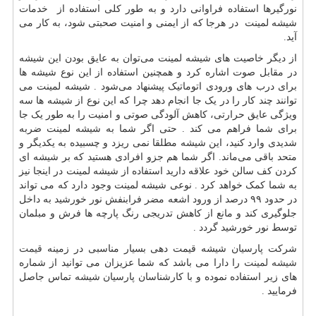
نورگیرها استفاده فراوانی دارد و به طور کلی استفاده از خدمات
شیشه لمینت در هرجا که از ایمنی و امنیت صحبتی شود، به کار می
آید.
از دیگر خاصیت های شیشه لمینت می‌توان به عایق بودن این شیشه
در مقابل صوت اشاره کرد و همچنین استفاده از این نوع شیشه ها
برای درب های ورودی اتوماتیک پیشنهاد می‌شود . شیشه لمینت می
توانند چند کار را در یک جا انجام دهد چرا که این نوع از شیشه ها سه
ویژگی عایق حرارتی، کاهش آلودگی صوتی و امنیت را به طور یک جا
برای شما فراهم می کند . حتی اگر شما به شیشه لمینت ضربه
شدیدی وارد کنید، این شیشه مطلقا نمی ریزد و چسبیده به یکدیگر و
متحد باقی می‌ماند. اگر شما هم جزو افرادی هستید که بر شیشه ای
کردن کف سالن خود علاقه دارید استفاده از شیشه لمینت در اینجا نیز
به شما کمک خواهد کرد . نوعی شیشه لمینت وجود دارد که می تواند
در حدود ۹۹ درصد از ورود اشعه مضر فرابنفش نور خورشید به داخل
جلوگیری کند و مانع از کاهش تدریجی رنگ پارچه ها فرش و مبلمان
توسط نور خورشید گردد .
شرکت پارسیان شیشه قیمت دهی بسیار مناسبی در زمینه
قیمت
شیشه لمینت
را دارا می باشد که شما عزیزان می توانید از شماره
های زیر استفاده نموده و با کارشناسان پارسیان شیشه تماس جاصل
فرمایید .