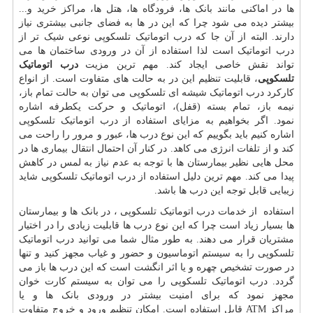
ها در اماکنی مانند بانک ها، فرودگاه ها، هتل ها، مراکز خرید و...
بیشتر دیده می شود چرا که این در ها به فضای جانبی بیشتری نیاز
دارند. البته از آن جا که درب اتوماتیک تلسکوپی نوعی شیک تر از
درب اتوماتیک است لذا استفاده از آن در ورودی ساختمان ها می
تواند نقش خاصی ایجاد کند. مهم ترین مزیت
درب اتوماتیک
تلسکوپی
، قابلیت تنظیم این در به حالت های متفاوت است. از انواع
کارکرد درب اتوماتیک شیشه ای تلسکوپی می توان به حالت تمام باز،
نیمه باز، تمام بسته (قفل)، اتوماتیک و حرکت یکطرفه اشاره
نمود
.
اگر بخواهیم به مزایای استفاده از درب اتوماتیک تلسکوپی
اشاره کنیم باید بگوییم که این نوع درب ها، عبور و مرور را راحت می
کند و از تلفات انرژی می کاهد. در کنار آن احتمال انتقال بیماری ها در
محل هایی نظیر بیمارستان ها با توجه به عدم نیاز به لمس در کاهش
پیدا می کند. مهم ترین دلیل استفاده از درب اتوماتیک تلسکوپی شاید
زیبایی قابل توجه این درب ها باشد.
استفاده از خدمات درب اتوماتیک تلسکوپی ، در بانک ها و بیمارستان
ها بسیار زیاد است چرا که این نوع درب ها قابلیت زیادی را در اختیار
مشتریان قرار می دهند. به طور مثال شما می توانید درب اتوماتیک
تلسکوپی را به سیستم اتوماسیون و حضور و غیاب مجهز کنید و تنها
در صورت تشخیص چهره و یا اثر انگشت است که این درب ها باز می
گردد. درب اتوماتیک تلسکوپی را می توان به سیستم کارت خوان
مجهز نمود که برای امنیت بیشتر در ورودی بانک ها و یا
مراکز
ATM
قابل استفاده است. امکان تنظیم ورود و خروج متفاوت