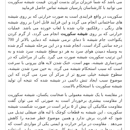
می باشد که شما عزیزان برای بدست آوردن
قیمت شیشه سکوریت
می توانید با کارشناسان پارسیان شیشه تماس حاصل فرمایید
سکوریت در واقع فرایندی است به صورت حرارتی که بر روی شیشه
های ساختمانی انجام می گردد و این فرآیند قابل اجرا بر روی شیشه
های رنگی ، رفلکتیو، چاپ شده یا لعاب خورده می باشد. عملیات
حرارتی که بر روی
شیشه سکوریت
انجام می گردد، از گرم کردن
یکنواخت جام شیشه تا دمای نرمی شیشه که دمایی بالاتر از 700
درجه سانتی گراد است، انجام شده و در این مرحله شیشه گرم شده
به وسیله دمیدن هوای سرد به هر دو سطح شیشه، سرد شده و به
این ترتیب سکوریت شیشه صورت می گیرد. یکی از مراحلی که در
سردسازی شیشه، مهم است، خنک شدن لایه های بیرونی با سرعت
است که سبب استحکام شیشه می گردد. به حین سرد شدن شیشه،
سطوح شیشه خیلی سریع تر از مرکز آن سرد می گردد که این
موضوع سبب ایجاد تنش دائمی در شیشه شده که نتیجه آن تولید
شیشه سکوریت با استحکام بالاست.
در مقایسه با یک شیشه معمولی با ضخامت یکسان، شیشه سکوریت
از مقاومت بیشتری برخوردار است به صورتی که می توان گفت
مقاومت مکانیکی آن بیش از ۵ برابر است در صورت شکست شیشه
سکوریت ، این شیشه به قطعات کوچک با لبه های صیقلی تبدیل می
شود که قدرت برش ندارد و همین موضوع خطر صدمه را کاهش
می‌دهد . مقاومت در برابر حرارت و ایمنی یکی از مواردی است که
این روزها در درجه اول هرنوع کار صنعنتی حضور دارد. استفاده