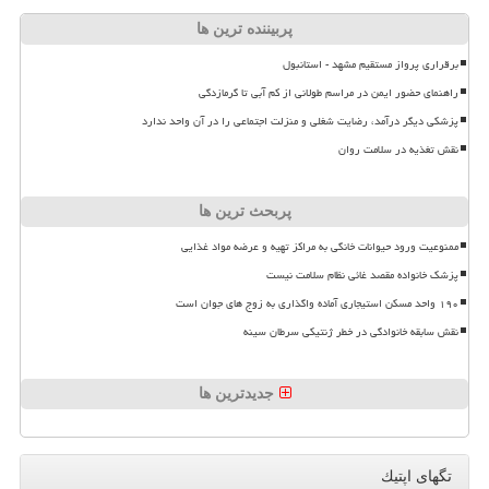
پربیننده ترین ها
برقراری پرواز مستقیم مشهد - استانبول
راهنمای حضور ایمن در مراسم طولانی از کم آبی تا گرمازدگی
پزشکی دیگر درآمد، رضایت شغلی و منزلت اجتماعی را در آن واحد ندارد
نقش تغذیه در سلامت روان
پربحث ترین ها
ممنوعیت ورود حیوانات خانگی به مراکز تهیه و عرضه مواد غذایی
پزشک خانواده مقصد غائی نظام سلامت نیست
۱۹۰ واحد مسکن استیجاری آماده واگذاری به زوج های جوان است
نقش سابقه خانوادگی در خطر ژنتیکی سرطان سینه
جدیدترین ها
تگهای اپتیك