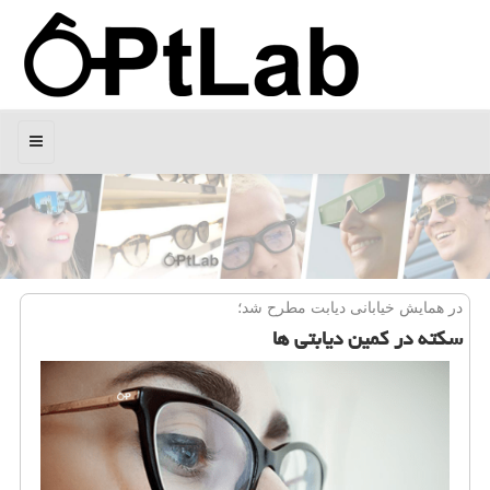
منو
در همایش خیابانی دیابت مطرح شد؛
سكته در كمین دیابتی ها