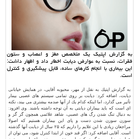
به گزارش اپتیك یك متخصص مغز و اعصاب و ستون
فقرات، نسبت به عوارض دیابت اخطار داد و اظهار داشت:
این بیماری با انجام كارهای ساده، قابل پیشگیری و كنترل
است.
به گزارش اپتیك به نقل از مهر، محبوبه آقایی، در همایش خیابانی
دیابت، اضافه كرد: دیابت بر روی تمامی سیستم های عصبی بیمار
تأثیر می گذارد، اما اینكه كدام یك از آنها صدمه بیشتری می بیند، نكته
ای است كه باید بیماران دیابتی به آن توجه داشته باشند. وی افزود:
به دنبال تنگ شدن رگ های عصبی، شاهد علائمی همچون گز گز و
سوزن سوزن شدن دست و پای این بیماران هستیم كه اصولا
مراجعان زیادی با این علایم را داریم كه ۲۵ سال از دیابت آنها گذشته
است. آقایی اضافه كرد: اگر قند خون از ابتدا
كنترل
شود، می توان از