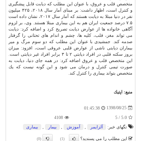
متخصص قلب و عروق، با عنوان این مطلب كه دیابت قابل پیشگیری
و كنترل است، اظهار داشت: بر مبنای آمار سال ۲۰۱۸، ۴۲۵ میلیون
نفر در دنیا مبتلا به دیابت هستند كه آمار سال ۲۰۱۷، نشان داده است
۷.۵ درصد جمعیت ایران هم به این بیماری مبتلا هستند. وی، بر لزوم
آگاهی خانواده ها از عوارض دیابت تصریح كرد و اضافه كرد: دیابت
می تواند مغز، قلب، كلیه ها،
چشم
و اندام های تحتانی را گرفتار
صدمه كند. جمشیدی با عنوان این مطلب كه دو سوم مرگ و میر
بیماران دیابتی ناشی از عوارض قلبی عروقی است، افزود: میزان
بروز سكته قلبی در افراد دیابتی ۲ تا ۳ برابر افراد غیر دیابتی است.
این متخصص قلب و عروق اضافه كرد: در همه جای دنیا، دیابت به
صورت تیمی كنترل و
درمان
می شود و این گونه نیست كه یك
متخصص بتواند بیماری را كنترل كند.
منبع:
اپتیك
1398/08/25
01:45:38
4108
5
/
5.0
تگهای خبر:
آلزایمر
,
آموزش
,
بیمار
,
بیماری
این مطلب را می پسندید؟
(0)
(1)