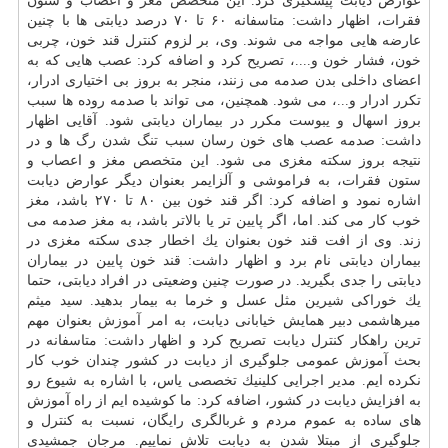
عوارض دیابت پیشگیری كرد. این
متخصص
مغز
و اعصاب و ستون
فقرات، اظهار داشت: متاسفانه ۶۰ تا ۷۰ درصد دیابتی ها با چنین
عارضه هایی مواجه می شوند. وی، بر لزوم كنترل قند خون، چربی
خون، فشار خون و....، تصریح كرد و اضافه كرد: عصب هایی كه به
اعضای داخلی بدن صدمه می زنند، منجر به بروز بی اختیاری ادرار،
تكرر ادرار و...، می شود. همچنین، می تواند با صدمه روده ها سبب
بروز اسهال و یبوست مكرر در بیماران دیابتی شود. آقایی اظهار
داشت: صدمه عصب های خون رسان سبب تنگ شدن رگ ها و در
نتیجه بروز سكته مغزی می شود. این متخصص مغز و اعصاب و
ستون فقرات، به فراموشی و آلزایمر بعنوان دیگر عوارض دیابت
اشاره نمود و اضافه كرد: اگر قند خون بین ۸۰ تا ۲۷۰ باشد، مغز
خوب كار می كند. اما، اگر پایین تر یا بالاتر باشد، به مغز صدمه می
زند. وی از افت قند خون بعنوان یك اخطار جدی سكته مغزی در
بیماران دیابتی نام برد و اظهار داشت: قند خون پایین در بیماران
دیابتی را جدی بگیرید. در صورت چنین وضعیتی در افراد دیابتی، حتما
یك خوراكی شیرین مثل عسل و خرما به بیمار بدهید. سید میثم
میرهاشمی دبیر همایش خیابانی دیابت، به امر
آموزش
بعنوان مهم
ترین راهكار كنترل دیابت تصریح كرد و اظهار داشت: متاسفانه در
بحث آموزش عمومی جلوگیری از دیابت در كشور چندان خوب كار
نكرده ایم. مدیر اجرایی كلینیك تخصصی یاس، با اشاره به شیوع رو
به افزایش دیابت در كشور، اضافه كرد: ما كوشیده ایم از راه آموزش
های ساده به عموم مردم و غربالگری رایگان، نسبت به كنترل و
جلوگیری از مبتلا شدن به دیابت تلاش نماییم. مرجان جمشیدی