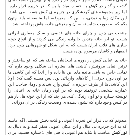
گشت و گذار در
کیش
به حساب میاد. با ین که در حریره قرار داره،
اما زیر مجموعه های گردشگری در جزیره ی کیش هست. می باشد.
این مکان زیبا و دیدنی، با این که معروفه، اما متاسفانه باید بهتون
بگم که به صورت شایسته به آن و معرفی جاذبه هاش پرداخته نشد.
منتخب بی چون و چرای خانه های قدیمی و سبک معماری ایرانی
هست. تو این خانه چندین خانواده زندگی می کردند و از انواع خونه
سازی های فلات ایران هست که به این شکل تو شهرهایی چون یزد،
اصفهان و کاشان مرسوم بوده، هست.
خانه ی اعیانی کیش در دوره ی ایلخانیان ساخته شد که تو ساختش و
تزئین نمای بیرونیش، کاشی های ستاره ای شکلی وجود داره که
نمایی خاص به باقی مانده های این ینا داده و از آنجا که این کاشی ها
در اون دوره جزئی از کالاهای وارداتی بود، پس میشه گفت که: اولا
این کاشی ها از طرف جزیره ی کیش وارد شدند و دوما، صاحب این
عمارت شخصی ثروتمند بوده که در اون زمان خانه ی اعیانی را
تونسته بسازه و تو اون زندگی کنه. هر چند که از این خونه ها، باز هم
در کیش وجود داره که نشون دهنده ی وضعیت زندگی در آن دورانه.
میدونم که بی قرار این تجربه اعیونی و لذت بخش هستید، اگه مایلید
که به این جزیره بی مثال و این مکان اعیونی سفر کنید و به دنبال یه
تور کیش
مناسب یا شاید هم اعیونی با هتل های 5 ستاره هستید، برای