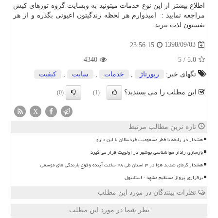
اطلاع بیشتر از این نوع خدمات میتونید به وبسایت
گروه تورهای کیش
مراجعه نمایید : امیدوارم هر لحظه زندگیتون اعیونی بگذره و از هر
نفستون لذت ببرید.
1398/09/03
23:56:15
4340
5
/
5.0
تگهای خبر:
رپورتاژ
,
خدمات
,
سایت
,
كیفیت
این مطلب را می پسندید؟
(0)
(1)
X
تازه ترین مطالب مرتبط
هشدار در رابطه با خطر مسمومیت خردسالان با این دارو
بازسازی رادار هواشناسی بوشهر در اولویت قرار می گیرد
هشدار گرمای شدید هوا در ۳ استان طی ۴۸ ساعت آینده وقوع بارندگی های موسمی
برقراری پرواز مستقیم مشهد - استانبول
نظرات بینندگان در مورد این مطلب
نظر شما در مورد این مطلب