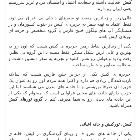
کیش
فعالیت داشته و سعادت اعتماد و اطمینان مردم عزیز سرزمینم
یعنی ایران رو دارند.
عالی‌ترین و زیباترین مقصد تو سفرهای داخلی بی اغراق می تونه
فقط اعتماد به تهیه سفر به جزیره ی کیش در جنوب کشورمان و در
همسایگی آب های نیلگون خلیج فارس با گروه متخصص و حرفه ای
تورهای کیش باشه.
یکی از زیباترین نقاط زمین جزیره ی کیش هست که اون رو به
بهترین و عالی ترین شکل ممکن فقط میشه با این گروه بی نظیر،
رفت و دید و هواش رو نفس کشید و تجربه یه سفر دلنشین داشت و
یه عالمه تصاویر و خاطره ساخت.
جزیره ی کیش یکی از جزایر خلیج فارس هست که سالانه
بازدیدکنددگان زیادی هم داره و اکثرا همه مردم اون رو به عنوان یک
جزیره ای صرفا توریستی و با جاذبه های مدرن می شناسند اما این
جزیره دارای جاذبه های محلی فراوانی است که میخوام که یکی از
این جاذبه های دیدنی رو به شما معرفی کنم. با
گروه تورهای کیش
همراه باشید.
کیش، تورکیش و خانه اعیانی
یکی از جاذبه های معرو ف و زیبای گردشگری در کیش، خانه ی
اعیانی هست، که در شهر حریره قرار داره و از بهترین قسمت های