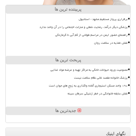
پربیننده ترین ها
برقراری پرواز مستقیم مشهد - استانبول
پزشکی دیگر درآمد، رضایت شغلی و منزلت اجتماعی را در آن واحد ندارد
راهنمای حضور ایمن در مراسم طولانی از کم آبی تا گرمازدگی
نقش تغذیه در سلامت روان
پربحث ترین ها
ممنوعیت ورود حیوانات خانگی به مراکز تهیه و عرضه مواد غذایی
پزشک خانواده مقصد غائی نظام سلامت نیست
۱۹۰ واحد مسکن استیجاری آماده واگذاری به زوج های جوان است
نقش سابقه خانوادگی در خطر ژنتیکی سرطان سینه
جدیدترین ها
تگهای اپتیك