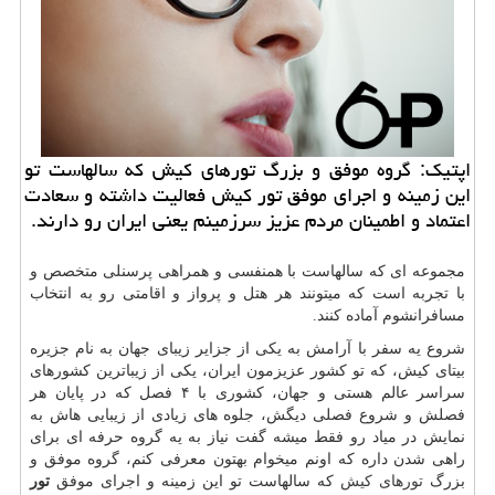
اپتیك: گروه موفق و بزرگ تورهای كیش كه سالهاست تو
این زمینه و اجرای موفق تور كیش فعالیت داشته و سعادت
اعتماد و اطمینان مردم عزیز سرزمینم یعنی ایران رو دارند.
مجموعه ای که سالهاست با همنفسی و همراهی پرسنلی متخصص و
با تجربه است که میتونند هر هتل و پرواز و اقامتی رو به انتخاب
مسافرانشوم آماده کنند.
شروع یه سفر با آرامش به یکی از جزایر زیبای جهان به نام جزیره
بیتای کیش، که تو کشور عزیزمون ایران، یکی از زیباترین کشورهای
سراسر عالم هستی و جهان، کشوری با ۴ فصل که در پایان هر
فصلش و شروع فصلی دیگش، جلوه های زیادی از زیبایی هاش به
نمایش در میاد رو فقط میشه گفت نیاز به یه گروه حرفه ای برای
راهی شدن داره که اونم میخوام بهتون معرفی کنم، گروه موفق و
بزرگ
تورهای کیش
که سالهاست تو این زمینه و اجرای موفق
تور