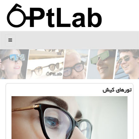
منو
تورهای كیش