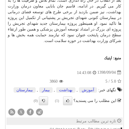
بعد از انقلاب در حال راه اندازی است، تمام تلاش و ظرفیت ها را به
كار می گیریم. در ادامه، قاسم جان بابایی معاون درمان وزارت
بهداشت
، نیز ضمن بازدید از برخی طرح های توسعه فضای درمانی
در بیمارستان كنونی شهدای تجریش بر پشتیبانی از تكمیل این پروژه
ها تاكید نمود. او همینطور پروژه بیمارستان جدید شهدای تجریش را
پروژه ای بزرگ در امتداد توسعه
آموزش
پزشكی و همین طور ارتقاء
سطح درمان پایتخت عنوان نمود كه نیازمند حمایت همه بخش ها و
شركای وزارت بهداشت در حوزه سلامت است.
منبع:
اپتیك
1398/09/04
14:43:08
3860
5
/
5.0
تگهای خبر:
آموزش
,
بهداشت
,
بیمار
,
بیمارستان
این مطلب را می پسندید؟
(0)
(1)
X
تازه ترین مطالب مرتبط
ممنوعیت ورود حیوانات خانگی به مراکز تهیه و عرضه مواد غذایی