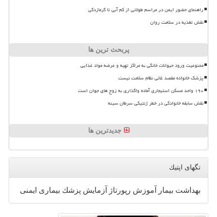
راهنمای حضور ایمن در مراسم طولانی از کم آبی تا گرمازدگی
نقش تغذیه در سلامت روان
پربحث ترین ها
ممنوعیت ورود حیوانات خانگی به مراکز تهیه و عرضه مواد غذایی
پزشک خانواده مقصد غائی نظام سلامت نیست
۱۹۰ واحد مسکن استیجاری آماده واگذاری به زوج های جوان است
نقش سابقه خانوادگی در خطر ژنتیکی سرطان سینه
جدیدترین ها
تگهای اپتیك
بهداشت
بیمار
آموزش
رپورتاژ
آزمایش
پزشك
بیماری
ایمنی