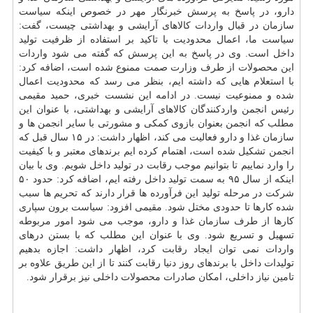
دارو، در پاسخ به پرسش خبرنگار مهر در خصوص اینكه سیاست
سازمان در قبال واردات كالاهای آرایشی و بهداشتی چیست، گفت:
سیاست ما، اعمال محدودیت با تاكید بر استفاده از ظرفیت تولید
داخل است. وی در پاسخ به این پرسش كه گفته می شود واردات
این محصولات از طرف وزارت صمت ممنوع شده است، اضافه كرد:
با استعلام هایی كه داشته ایم، بنظر می رسد كه محدودیت اعمال
شده و ممنوعیت نیست. در ادامه این نشست خبری، حمید مقیمی
رئیس انجمن واردكنندگان كالاهای آرایشی و بهداشتی، با عنوان این
مطلب كه انجمن بعنوان بازوی كمكی و مشورتی با سایر انجمن ها و
سازمان غذا و دارو فعالیت می كند، اظهار داشت: در ۱۵ سال قبل كه
انجمن تشكیل شده است، اهتمام كرده ایم برندهای معتبر و با كیفیت
را وارد نماییم تا بتوانیم موجب رقابت در تولید داخل شویم. وی با بیان
اینكه از سال ۹۵ به سمت تولید داخل رفته ایم، اضافه كرد: حدود ۵۰
شركت در مرحله تولید این فرآورده ها قرار دارند كه تحریم ها سبب
شده كارها تا حدودی مختل شود. مقیمی افزود: سیاست برون سپاری
كارها از طرف سازمان غذا و دارو، موجب می شود امور مربوطه
تسهیل و تسریع شود. وی با عنوان این مطلب كه با بستن درهای
واردات نمی توان ایجاد رقابت كرد، اظهار داشت: اجازه بدهیم
تولیدات داخل با برندهای روز دنیا رقابت كنند تا از این طریق علاوه بر
تامین نیاز داخلی، امكان صادرات محصولات داخلی نیز برقرار شود.