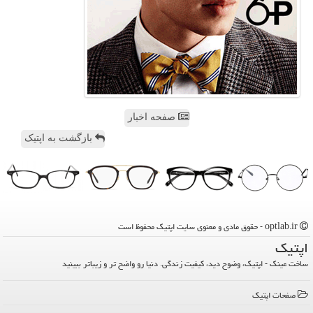
صفحه اخبار
بازگشت به اپتیک
optlab.ir - حقوق مادی و معنوی سایت اپتیك محفوظ است
اپتیك
ساخت عینک - اپتیک، وضوح دید، کیفیت زندگی. دنیا رو واضح تر و زیباتر ببینید
صفحات اپتیك