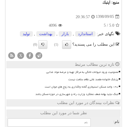
منبع:
اپتیك
1398/09/05
20:36:57
4096
5
/
5.0
تگهای خبر:
استاندارد
,
بازار
,
بهداشت
,
تولید
این مطلب را می پسندید؟
(0)
(1)
X
تازه ترین مطالب مرتبط
ممنوعیت ورود حیوانات خانگی به مراکز تهیه و عرضه مواد غذایی
پزشک خانواده مقصد غائی نظام سلامت نیست
۱۹۰ واحد مسکن استیجاری آماده واگذاری به زوج های جوان است
جنگ نباید بهانه ضعف عملکرد وزارت راه و شهرسازی در حوزه مسکن باشد
نظرات بینندگان در مورد این مطلب
نظر شما در مورد این مطلب
نام: