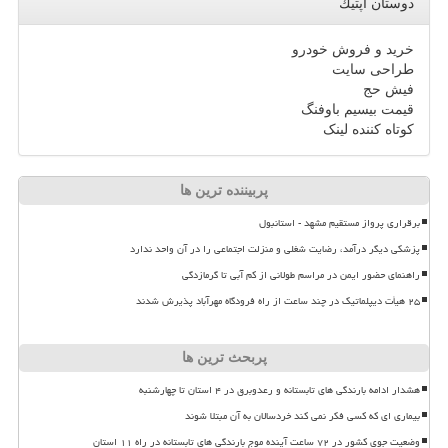
دوستان اپتیك
خرید و فروش خودرو
طراحی سایت
فیش حج
قیمت بیسیم باوفنگ
کوتاه کننده لینک
پربیننده ترین ها
برقراری پرواز مستقیم مشهد - استانبول
پزشکی دیگر درآمد، رضایت شغلی و منزلت اجتماعی را در آن واحد ندارد
راهنمای حضور ایمن در مراسم طولانی از کم آبی تا گرمازدگی
۲۵ هیأت دیپلماتیک در چند ساعت از راه فرودگاه مهرآباد پذیرش شدند
پربحث ترین ها
هشدار ادامه بارندگی های تابستانه و رعدوبرق در ۴ استان تا چهارشنبه
بیماری ای که کسی فکر نمی کند خردسالان به آن مبتلا شوند
وضعیت جوی کشور در ۷۲ ساعت آینده موج بارندگی های تابستانه در راه ۱۱ استان