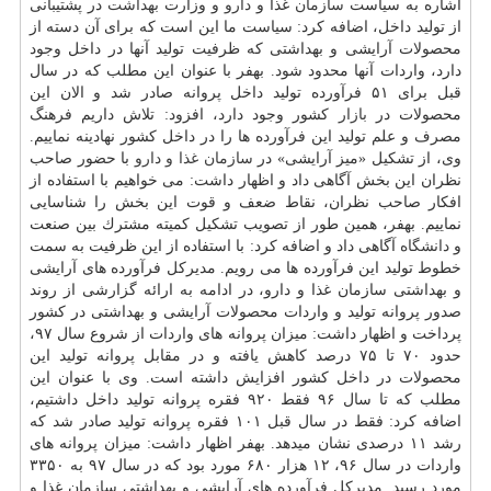
اشاره به سیاست
سازمان
غذا و
دارو
و وزارت
بهداشت
در پشتیبانی
از تولید داخل، اضافه كرد: سیاست ما این است كه برای آن دسته از
محصولات آرایشی و بهداشتی كه ظرفیت تولید آنها در داخل وجود
دارد، واردات آنها محدود شود. بهفر با عنوان این مطلب كه در سال
قبل برای ۵۱ فرآورده تولید داخل پروانه صادر شد و الان این
محصولات در
بازار
كشور وجود دارد، افزود: تلاش داریم فرهنگ
مصرف و علم تولید این فرآورده ها را در داخل كشور نهادینه نماییم.
وی، از تشكیل «میز آرایشی» در
سازمان غذا و دارو
با حضور صاحب
نظران این بخش آگاهی داد و اظهار داشت: می خواهیم با استفاده از
افكار صاحب نظران، نقاط ضعف و قوت این بخش را شناسایی
نماییم. بهفر، همین طور از تصویب تشكیل كمیته مشترك بین صنعت
و
دانشگاه
آگاهی داد و اضافه كرد: با استفاده از این ظرفیت به سمت
خطوط تولید این فرآورده ها می رویم. مدیركل فرآورده های آرایشی
و بهداشتی سازمان غذا و دارو، در ادامه به ارائه گزارشی از روند
صدور پروانه تولید و واردات محصولات آرایشی و بهداشتی در كشور
پرداخت و اظهار داشت: میزان پروانه های واردات از شروع سال ۹۷،
حدود ۷۰ تا ۷۵ درصد كاهش یافته و در مقابل پروانه تولید این
محصولات در داخل كشور افزایش داشته است. وی با عنوان این
مطلب كه تا سال ۹۶ فقط ۹۲۰ فقره پروانه تولید داخل داشتیم،
اضافه كرد: فقط در سال قبل ۱۰۱ فقره پروانه تولید صادر شد كه
رشد ۱۱ درصدی نشان میدهد. بهفر اظهار داشت: میزان پروانه های
واردات در سال ۹۶، ۱۲ هزار ۶۸۰ مورد بود كه در سال ۹۷ به ۳۳۵۰
مورد رسید. مدیركل فرآورده های آرایشی و بهداشتی سازمان غذا و