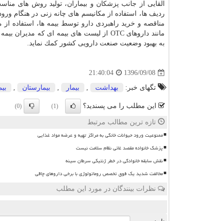
القایی از جانب پزشكان و بیماران، تولید روش های مناسب خرید راهبردی خدم
ردیف ها، استفاده از مكانیسم های چانه زنی در هنگام ورو
مناقصه و خرید راهبردی
دارو
توسط بیمه ها، استفاده از م
مانند داروهای OTC از لیست های بیمه ای كه 
به بهبود وضعیت صنعت دارویی كشور كمك نماید.
1396/09/08
21:40:04
تگهای خبر:
بهداشت
,
بیمار
,
بیمارستان
,
بیم
این مطلب را می پسندید؟
(0)
(1)
تازه ترین مطالب مرتبط
ممنوعیت ورود حیوانات خانگی به مراکز تهیه و عرضه مواد غذایی
پزشک خانواده مقصد غائی نظام سلامت نیست
نقش سابقه خانوادگی در خطر ژنتیکی سرطان سینه
مخالفت شدید یک فوق تخصص روماتولوژی با برخی داروهای چاقی
نظرات بینندگان در مورد این مطلب
ن