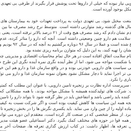
ی نیاز نبوده كه خیلی از داروها تحت پوشش قرار بگیرند از طرفی بی تعهدی 
ل بوجود آورده است.
آنچه سبب شد صنعت مختل شود، بی تعه
سلامت
هم
دارو
چنین وضعیتی داشته است. آنچه كه
دارو
را متاثر كرده، عدم
دولت به تعهداتش بوده است. مشكلات هم اكنون هم شروع شده است و 
شان را تهیه كنند، به این دلیل كه متوازن برنامه ریزی نشده بود.
ظام
سلامت
اتفاق افتاده است در هر حال تمام محاسبات اقتصادی و مدیریتی چه
ا شكست مواجه می شود، اما از نظر آینده نگری نمره آینده نگری این طرح ص
برخی سیاست های دارویی خودزنی بوده و در واقع سازمان غذا و
دارو
هم این خو
ر اجرا نماید تا دچار مشكل نشود بعنوان نمونه سازمان غذا و
دارو
می توا
ری را نكرد.
سرپرست اداره نظارت بر زنجیره تامین دارویی، با عنوان این مطلب كه كمتر
: شركت های تولیدكننده همیشه با مشكل مواجه بودند، با همه مشكلاتی كه
نده باید راضی باشد و انتفاعش باید در نظر گرفته شود تا بتواند
دارو
را تامین 
تیجه همه این سیاست ها كاهش كیفیت بوده است و اگر شركت نسبت به كیفی
اده اولیه را از چین وارد می نماید. باید یكسری نگرش ها را در بخش زنجیره ت
 برد. از منظر شخصی كه در صنعت كار كرده است، معتقدم این دوره می تواند
همه قوا در حوزه های مختلف كمك بگیرد. دكتر اسماعیلی عضو هیئت مدیر
تعرفه ها، اظهار داشت: در كتاب ارزش گذاری تعرفه ها، صفحات آخر مر