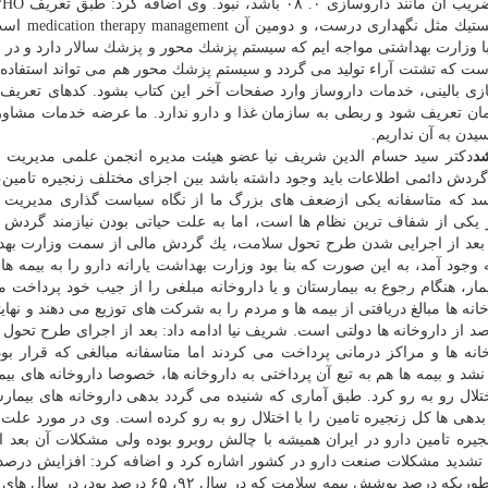
خدمات داروسازی دو دسته است؛ نخستین آنها ك
ا با وزارت بهداشتی مواجه ایم كه سیستم
پزشك
محور و
پزشك
سالار دارد و در 
 است كه تشتت آراء تولید می گردد و سیستم
پزشك
محور هم می تواند استفاده ك
زی بالینی، خدمات داروساز وارد صفحات آخر این كتاب بشود. كدهای تعریف
ان
تعریف شود و ربطی به سازمان غذا و
دارو
ندارد. ما عرضه خدمات مشاور
دن به آن نداریم.
د
دكتر سید حسام الدین شریف نیا عضو هیئت مدیره انجمن علمی مدیریت و
ردش دائمی اطلاعات باید وجود داشته باشد بین اجزای مختلف زنجیره تامین، ا
 كه متاسفانه یكی ازضعف های بزرگ ما از نگاه سیاست گذاری مدیریت ا
یكی از شفاف ترین نظام ها است، اما به علت حیاتی بودن نیازمند گردش 
بعد از اجرایی شدن طرح تحول
سلامت
، یك گردش مالی از سمت وزارت
به
ه وجود آمد، به این صورت كه بنا بود وزارت
بهداشت
یارانه
دارو
را به بیمه ها
 بیمار، هنگام رجوع به بیمارستان و یا داروخانه مبلغی را از جیب خود پرداخت 
نه ها مبالغ دریافتی از بیمه ها و مردم را به شركت های توزیع می دهند و نهای
خانه ها و مراكز درمانی پرداخت می كردند اما متاسفانه مبالغی كه قرار بو
شد و بیمه ها هم به تبع آن پرداختی به داروخانه ها، خصوصا داروخانه های بیم
اختلال رو به رو كرد. طبق آماری كه شنیده می گردد بدهی داروخانه های بیمارس
تومان است كه این بدهی ها كل زنجیره تامین را با اختلال رو به رو كرده است. وی در مورد عل
یره تامین
دارو
در ایران همیشه با چالش روبرو بوده ولی مشكلات آن بعد ا
ل تشدید مشكلات صنعت
دارو
در كشور اشاره كرد و اضافه كرد: افزایش درص
 بطوریكه درصد پوشش بیمه
سلامت