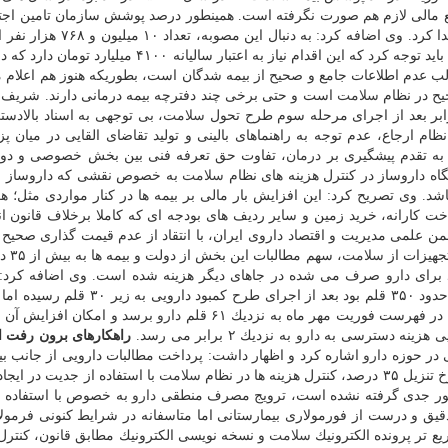
د. و تزریق منابع مالی لازم هم صورت نگرفته است. همینطور درصد پوشش سازمان تامین اج
۵۴ درصد به ۵۷ و ۷۳ درصد در سال های ۹۳ و ۹۴ ارتقاء پیدا كرد. وی اضافه كرد: ب
تحت پوشش قرار گرفتند. باید توجه كرد كه این اقدام نیاز به اعتبار سالیانه ۴۱۰۰ م
الب عدم اطلاعات جامع و صحیح از بیمه شدگان است، بطوریكه هنوز هم اعلام 
سلامت
است و حتی برخی چند دفترچه بیمه درمانی دارند. شریف نی
سلامت
، بی توجهی به اسناد بالادست
ظام ارجاع، عدم توجه به راهنماهای بالینی و تولید تقاضای القایی در میان پ
به تقدم پیشگیری بر
درمان
، تفاوت حق تعرفه فنی بین بخش خصوصی و دولت
ه داروساز در كنترل هزینه های نظام
سلامت
به خصوص نقشی كه داروساز می
د. وی تصریح كرد: این افزایش بار مالی بر بیمه ها در كنار مواردی مثل؛ هز
ت كارانه، خرید زمین و سایر ردیف های بودجه ای كه كاملا برخلاف قانون ا
علمی مدیریت و اقتصاد داروی ایران، با انتقاد از عدم قیمت گذاری صحیح 
جهیزات از
سلامت
، سهم مطالب
 برای
دارو
صرف می شده در جاهای دیگر هزینه شده است. وی اضافه كرد: 
، تعداد كمبودهای دارویی حدود ۳۵۰ قلم بود بعد از اجرای طرح كمبود دار
 فهرست فوریت مهر ماه به نزدیك ۶۱ قلم
دارو
برسد و امكان افزایش آن 
ویی هزینه دسترسی به
دارو
به نزدیك ۲ برابر می رسد.
راهكارهای برون رفت ا
ی در حوزه
دارو
اشاره كرد و اظهار داشت: پرداخت مطالبات دارویی از جانب بیم
 ها در نظام
سلامت
با استفاده از جدیت در ایجاد
 كشور جدی گرفته نشده است، ترویج مصرف منطقی
دارو
به خصوص با استفاده از
 دقیق و درست از فورمولاری بیمارستانی اما متاسفانه در شرایط كنونی فرمول
یع تر پرونده الكترونیك
سلامت
و نسخه نویسی الكترونیك مطابق قانون، كنترل