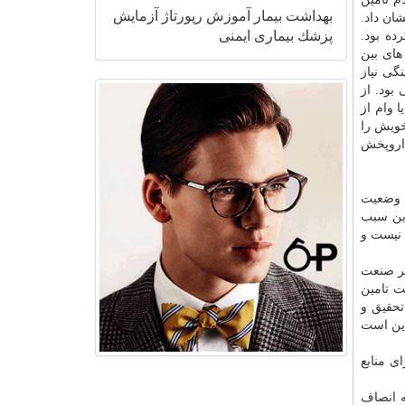
بهداشت
بیمار
آموزش
رپورتاژ
آزمایش
این اختلال به چند دلیل از اواخر ۹۲ و ۹۳ خویش را نشان داد.
پزشك
بیماری
ایمنی
ده بود.
های بین
ینگی خرید خارجی می كرد، آن موقع به ۱۳۰ درصد نقدینگی نیاز
علت همین وضعیت از سال ۹۲ قابل پیش بینی بود. از
نگی یا وام از
ه خویش را
گی شركتی مثل داروپخش
ن وضعیت
۱ میلیارد تومان می گردد. این سبب
د است، قادر به همراهی نیست و
بر صنعت
ت تامین
ش را به تحقیق و
این است
ای منابع
ه انصاف