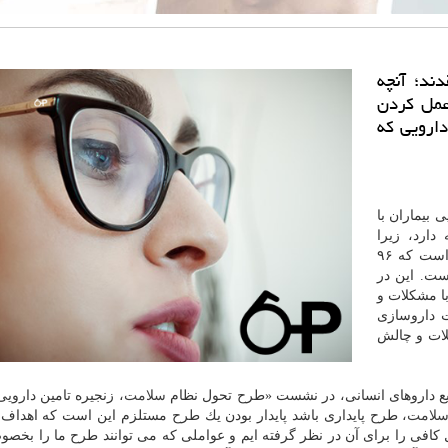
ند؛ آنچه
عمل كردن
دارویی كه
 بیماران با
ارد، زیرا
حاكی از این است كه ۹۶
است. این در
ا مشكلات و
 داروسازی
لات و چالش
ایع داروهای انسانی، در نشست «طرح تحول نظام
سلامت
، زنجیره تامین داروی
لامت
، طرح پایداری باشد پایدار بودن یك طرح مستلزم این است كه اهداف 
افی را برای آن در نظر گرفته ایم و عواملی كه می توانند طرح ما را بخص