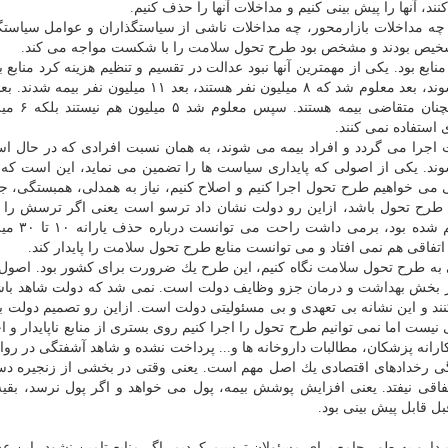
ند، آنها را پیش بینی كنیم و مداخلات آنها را حذف كنیم.
، چه مداخلات بازارمحور، چه مداخلات ناشی از سیاستگذاران و عوامل سیاستگ
 تشخیص بودند و مشخص بود طرح تحول
سلامت
را با شكست مواجه می كند.
منابع بود. یكی از مهمترین آنها نبود عدالت در تقسیم و تنظیم هزینه كرد منابع ب
بارز این بود كه ابتدا گفتند ۶ میلیون نفر قرار است بیمه شوند، بعد معلوم شد كه ۸ میلیون نفر هستند، بعد ۱۱
تعداد بیمه شدند، مشخص شد ۵ میلیون نف
اجرا می گردد و افراد بیمه می شوند، به همان نسبت افرادی كه در حال است
 شوند. یكی از اصولی كه پایداری سیاست ها را تضمین می نماید، این است ك
ی می خواهیم طرح تحول اجرا كنیم و اصلاح كنیم، نیاز به همدلی، همبستگی، 
 طرح تحول باشد، ازاین رو دولت نشان داد ترسو است یعنی اگر ترسش را 
گذاشت و دست از نگاه پوپولیستی كه ا
چ اتفاقی هم نمی افتاد و می توانست منابع طرح تحول
سلامت
را پایدار كند.
ی به طرح تحول
سلامت
نگاه كنیم، این طرح یك ضرورت برای كشور بود. اصول
ر بخش
بهداشت
و
درمان
جزو وظایف دولت است. نمی شد كه دولت شاهد باش
د و این نشانه بی تعهدی و بی مسئولیتی دولت است. ازاین رو تصمیم دولت ب
یست اما نمی توانیم طرح تحول را اجرا كنیم روی بستری از منابع ناپایدار و اخ
رانه پزشكان، مطالبات داروخانه ها و... پرداخت نشده و شاهد آشفتگی در روا
گی رخدادهای اقتصادی یك اصل مهم است. یعنی وقتی در بخشی از زنجیره د
تفاقی نیفتد. یعنی افزایش پوشش بیمه، پول می خواهد و اگر پول نرسد، بقیه
قبل قابل پیش بینی بود.
دارو
به طور جامع برای مسئولان ترسیم كردیم. اگر منابع تامین نشود، این عد