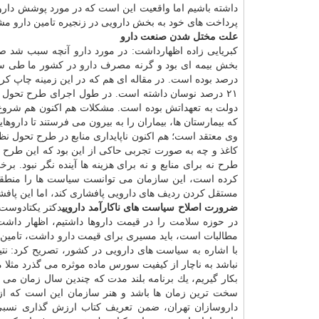
داشته باشیم اما واقعیت این است كه در مورد پوشش داروی
پرداخت های خود به بخش دارویی در زنجیره تامین
دارو
مشك
علت مختل شدن صنعت دارو
كبریایی زاده اظهارداشت: در مورد
دارو
بخش بیمه ای بود و گرنه مصرف
دارو
۲۱ درصد نوسان داشته است. در طول اجرای طرح تحول
كه بیمارستان ها، بیماران را به بیرون می فرستند تا داروهای
وی معتقد است؛ هم اكنون ناپایداری منابع در طرح تحول ن
كاغذ و چه به صورت تجربی حاكی از این بود كه این طرح ب
طرح نه برای منابع و نه برای هزینه ها آینده نگر نبود. 
كرده است، این سازمان می توانست سیاست ها را منطقی ت
مستقل كردن ردیف های دارویی پافشاری كند، اما این پافشا
ضرورت اصلاح سیاست های ناكارآمد دارویی
دكتر یكتادوست 
در حوزه
سلامت
را در قیمت داروها داشتیم، اظهار داشت
مطالبات است، باید مسیری برای قیمت
دارو
داشت، تامین كن
با اشاره به سیاست های دارویی در كشور، تصریح كرد: ن
نباشد به ناچار از كیفیت سورس ماده موثره می گذرد مثلا م
بكار گیریم، یك برنامه بلند مدت كه چندین سال زمان می
سخت ترین زمان ها باشد و هنر سازمان این است كه از 
داروسازان تهران، ضمن تعریف كتاب ارزش گذاری نسبی 