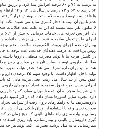
به ترتیب به ۷۴ و ۸۰ درصد افزایش پیدا كر
ها فاقد بیمه توسط بیمه
سلامت
عدم تامین آن بیمه ها دچار كسری منابع می شوند. نكته ج
۶ میلیون نفر بیمه نیستند كه این به علت عدم اطلاعات صحیح در نظام
داد: افزایش تعرفه های خدمات درمانی به بیش از ۲. ۵ برابر بعد از اجرای مرحله سوم طرح تحول
اجرای طرح تحول
سلامت
، عدم اجرای
پزشك
خانواده و ن
بیماران، عدم اجرای پرونده الكترونیك
سلامت
، عدم توجه 
روش پرداخت به عرضه دهندگان خدمت، عدم توجه به جایگا
در كاهش هزینه ها با تولید مصرف منطقی داروها داشته باش
مطالبات دارویی توسط بیمارستان ها در مواردی چون پرداخ
شد، و باید برای
دارو
صرف می شد. عضو هیات مدیره انجمن 
تولید داخل، اظهار داشت: با وجود سهم ۲۵ درصدی
دارو
و ت
عمق بیش از یك سال می رسد، یعنی هزینه هایی كه باید
اجرایی شدن طرح تحول
سلامت
حال شرایط منجر به آن شده تا میزان موارد كمبود دارویی در
دارد. تجربه سایر كشورها نشان داده كه در اثر كمبود دار
دارویی
شریف نیا به راهكارهای برون رفت از شرایط بحران
صورت نقدی و نه با استفاده از اوراق بانكی بی ارزش با نرخ تنزیل ۳۵ درصد، كنترل هزینه
رسانی و پیاده سازی راهنماهای بالینی كه هیچ زمان در
گیری داروسازان بالینی و بیمارستانی، پایه ریزی استفاده
بیمارستانی ما به میل
پزشك
تغییر می كند، تولید هر چه سر