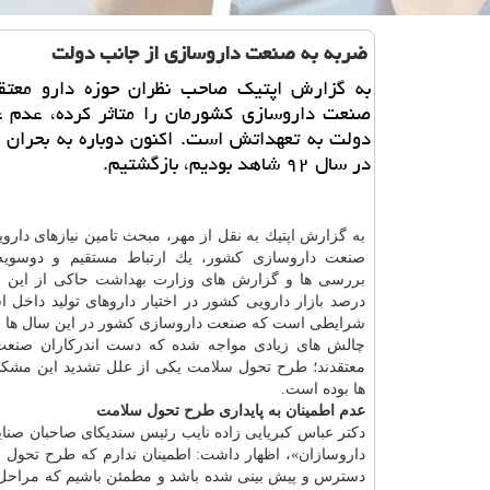
ضربه به صنعت داروسازی از جانب دولت
به گزارش اپتیك صاحب نظران حوزه دارو معتقد
صنعت داروسازی كشورمان را متاثر كرده، عدم 
دولت به تعهداتش است. اكنون دوباره به بحران 
در سال ۹۲ شاهد بودیم، بازگشتیم.
به گزارش اپتیك به نقل از مهر، مبحث تامین نیازهای دارویی
صنعت داروسازی كشور، یك ارتباط مستقیم و دوسویه د
بررسی ها و گزارش های وزارت
بهداشت
درصد بازار دارویی كشور در اختیار داروهای تولید داخل 
شرایطی است كه صنعت داروسازی كشور در این سال ها ب
چالش های زیادی مواجه شده كه دست اندركاران صنعت
معتقدند؛ طرح تحول
سلامت
یكی از علل تشدید این مشك
ها بوده است.
عدم اطمینان به پایداری طرح تحول سلامت
دكتر عباس كبریایی زاده نایب رئیس سندیكای صاحبان صن
داروسازان»، اظهار داشت: اطمینان ندارم كه طرح تحول
س
دسترس و پیش بینی شده باشد و مطمئن باشیم كه مراحل ك