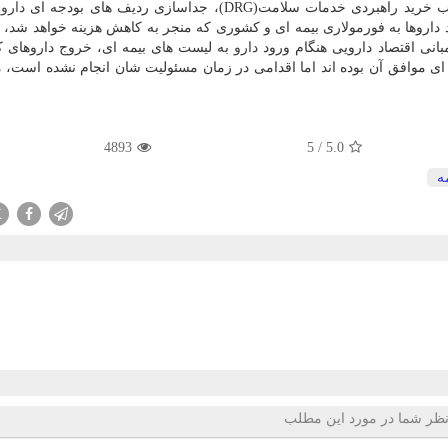
ات سلامت(DRG)، جداسازی ردیف های بودجه ای
دارو
ا
د داروها به فورمولاری بیمه ای و كشوری كه منجر به كاهش هزینه خواهد شد، 
بانی اقتصاد دارویی هنگام ورود
دارو
به لیست های بیمه ای، خروج داروهای ك
مدیران بیمه ای موافق آن بوده اند اما اقدامی در زمان مسئولیت شان انجام نشده است، 
4893
5
/
5.0
ه
X
ظر شما در مورد این مطلب