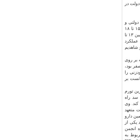
دولت در
دی دولت به پرداخت تعهدات خود به بیمارستان‎ های دولتی و
در كشور ما طی سال های گذشته رشد متوازنی داشته است. متوسط نرخ رشد مصرف ما بین ۱۵ تا ۱۸
درصد بوده است. در مقاله ای هم كه در این زمینه چاپ كردم نشان دادم كه رشد مصرف هیچ وقت از ۲۱ درصد بالاتر نرفته است، یعنی بین ۱۳ تا
 عملكرد
عملا در سال ۹۶ دوباره برگشتیم به آنچه كه در سال ۹۲ بودیم و شاهدیم
 بر روی
فر بود،
دزنی را
نست بر
ین تورم
 سد راه
كند. وی
ت متعهد
امین
دارو
 یكی از
ه انجمن
بوط به