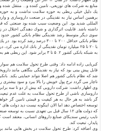
یك دلیل خیلی ربطی به حوزه
سلامت
نداشت و به حوزه ك
برهمین اساس نیاز به نقدینگی در صنعت داروسازی و واردا
نظام بانكی حداقل ۲۰۰ تا ۳۰۰ درصد
به شبكه بانكی كشور ۲. ۵ تا ۳ برابر شود. این ربطی هم به طرح تحول
كبریایی زاده ادامه داد: وقتی طرح تحول
سلامت
هم سوار ب
ناچار می گردد نرخ پول خویش را بالا ببرد و سود بیشتری ر
وی اظهار داشت: شركت دارویی كه بیش از دو تا سه برابر 
داروسازی ناشی از طرح تحول
سلامت
به علت عدم تبعیت 
توسعه اختصاص دهد اما الان اینگونه نیست دید دولت های ۱۲ سال قبل به صنعت
كه دولت های ۱۲ سال قبل بی تعهدی نسبت به توسعه صنعت
نایب رئیس سندیكای صنایع داروهای انسانی، معتقد است
پایدار، تبعیت كند.
وی اضافه كرد: طرح تحول
سلامت
در بخش هایی مانند بر