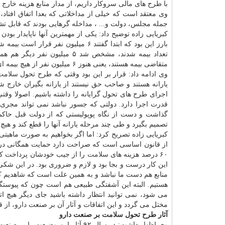
با طرح های مالی سروكار داریم، از مدار منابع هزینه خارج كن
وی معتقد است كه خیلی از مداخلاتی كه بعدا اتفاق افتاد
جمله مجلس، دولت و... ، مداخله گرهایی بودند كه قابل
كبریایی زاده توضیح داد: یكی از مهمترین آنها ناپایدار بودن 
متقاضی بیمه هستند، یعنی هنوز ۶ میلیون نفر از هیچ بیمه ای استفاده نمی كنند.
وی ادامه داد: قرار بر این بود وقتی كه طرح تحول
سلامت
یارانه هستند و صاحب حق نیستند از یارانه بگیران خارج
اجرای طرح های تحول گرایانه را داشته باشیم. اصولا وقت
قدرت اجرا دارد. دولتی كه جسور نباشد نمی تواند مجری
تصمیم بگیرد و طی چند مرحله یارانه آنها را قطع كند و هی
كبریایی زاده تصریح كرد: اما اگر بخواهیم به صورت ماهیت
از قانون اساسی است كه صراحت دارد حمایت همگانی د
۶۰ درصد هزینه های
سلامت
را از جیب خودشان پرداخت كنن
این كار درست و بجا بود و لازم و ضروری بود. در این شكی ن
منابع هم دست ما نباشد و به همین علت است كه شاهدیم كا
هستیم. البته این آشفتگی طبیعی هم است چون كه پیوست
می شود، نمی توانید انتظار داشته باشید جای دیگر هیچ ا
مختل می گردد و این اتفاقات و آثار آن بر صنعت
دارو
، از 
آثار طرح تحول
سلامت
بر صنعت دارو
وی اظهار داشت: در سال ۹۲ آثار این وضیعت را بر صنعت