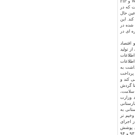
داروسازان است و در این كتاب یك خدمت حرفه ای كه ضریب آن مانند داروسازی ۰. ۰۸ باشد، نبود. وی اضافه كرد: طبق تعریف WHO و FIP
ارهای لجستیك مثل نگهداری درست، و دومین آن medication therapy management است كه در
عین حال
ند. این
 شده در
ه ای در
 اقتصاد
ز تولید
طلاعات
اطلاعات
داشت
به
 پرداخت
می كند و
تا گردش
سلامت
،
د وزارت
ارستانی
تانی به
ت وخیم تر
ز اجرای
د پوشش
كه در سال ۹۲، ۶۵ درصد بود، در سال های ۹۳ و ۹۴