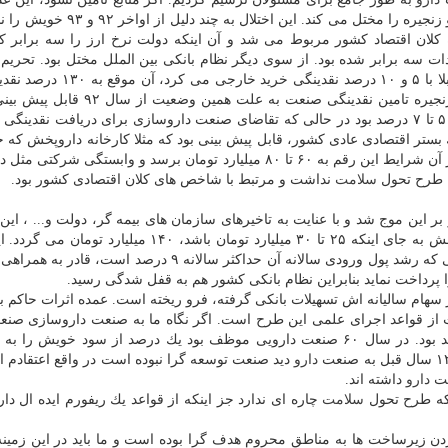
منابع به شركت های توزیعی، تامین كننده و... منتقل شده و زنجیره را مختل می كند. 
لان اقتصاد كشور مربوط می شد و آن اینكه دولت نرخ ارز را سه برابر كر
ت سه برابر شده بود. از سوی دیگر نظام بانكی بین الملل مختل بود. تحریم 
المللی شدید بود. این وضعیت سبب شده بود صنعتی كه قبلا با ۵ و ۱۰ درصد نقد
داشته باشد. قابلیت اثرگذاری و شوك دهندگی اختلال در زنجیره تامین نقدینگی صنعت به 
سوی دیگر متوسط رشد نقدینگی نظام بانكی كشور حدود ۵ تا ۷ درصد بود در حالی كه تقاضای صنعت داروسازی برای دریافت نقدی
 رشد كرده بود. در یك بستر اقتصادی عادی كشور، قابل پیش بینی بود كه مثلا كارخانه داروپخش ك
با ۲۰ تا ۲۵ میلیارد تومان نقدینگی از بانك اداره می كرد، در آن شرایط این رقم به ۶۰ تا ۸۰ میلیارد تومان برسد و وابست
سلامت
نداشت و مرتبط با شاخص های كلان اقتصادی كشور بود.
ر این موج شد و با عنایت به تاخیرهای سازمان های بیمه گر، دولت و... ، ای
قابل پیش بینی بود كه نیاز به نقدینگی بنگاهی مانند داروپخش به جای اینكه ۲۵ تا ۳۰ میلیارد تومان باشد، ۴۰
شد كه نظام بانكی كشور هم اصلا نتواند حمایتی بكند. بانكی كه رشد پول ورودی سالانه آن حداكثر سالانه ۹ درص
ا پرداخت نماید بنابراین نظام بانكی كشور هم به قفل شدگی رسید.
سهام سالیانه اش تسهیلات بانكی گرفته، فرو ریخته است. عمده اثرات حاكم 
از قواعد اجرای علمی این طرح است. اگر نگاه ما به صنعت داروسازی صنع
گر باشد به هر حال به هر كیفیت و قیمتی تامین گر خواهد بود. در سال ۶۰ صنعت دارویی موظف بود یك درصد از سود خوی
دارو
دید صنعت توسعه گرا نبوده است در واقع اعتقادم 
دارو
داشته اند.
 كه طرح تحول
سلامت
چاره ای ندارد جز اینكه از قواعد یك ریفورم ایده ال دار
دن زیرساخت ها به مناطق محروم هدف گرا بوده است و ما باید در این زمین