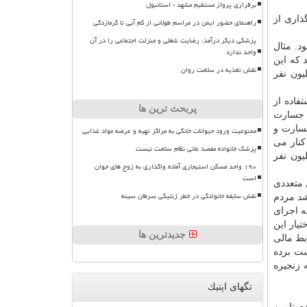
برقراری پرواز مستقیم مشهد - استانبول
ذاری از
راهنمای حضور ایمن در مراسم طولانی از کم آبی تا گرمازدگی
پزشکی دیگر درآمد، رضایت شغلی و منزلت اجتماعی را در آن
ود. مثال
واحد ندارد
 میلیون نفر بیمه شدند. بعد كه این
نقش تغذیه در سلامت روان
ر دیگر هم همچنان متقاضی بیمه هستند. سپس معلوم شد ۵ میلیون هم نیستند بلكه ۶ میلیون نفر
فاده از
پربحث ترین ها
ه جسارت
جسارت و
ممنوعیت ورود حیوانات خانگی به مراکز تهیه و عرضه مواد غذایی
كنار می
پزشک خانواده مقصد غائی نظام سلامت نیست
ز دولت قبل حاكم شده بود، برمی داشت راحت می توانست درباره حذف یارانه ۱۰ تا ۳۰ میلیون نفر
۱۹۰ واحد مسکن استیجاری آماده واگذاری به زوج های جوان
است
 متعددی
نقش سابقه خانوادگی در خطر ژنتیکی سرطان سینه
د مردم
ه اجرای
تیار این
جدیدترین ها
بط مالی
ست برده
 زنجیره
تگهای اپتیك
م تامین