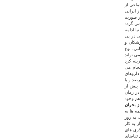
تماعی از
ه دنبال این مصوبه، تعداد ۱۰ میلیون و ۷۶۸ هزار نفر از ایرانی
یلیارد تومان دارد كه در صورت
می گردد
ا ادامه
ی در پی
زشكان و
ی، نوع
 تواند
ینه كرد
نجام می
داروهای
ات این بخش از دولت و بیمه ها به بیش از ۳۵ درصد و با
پیش از
ویی به زیر ۳۰ قلم رسیده اما در زمان
هم وجود
ز بحران
ه ها به
، به روز
 به كار
اری های
 تقاضای