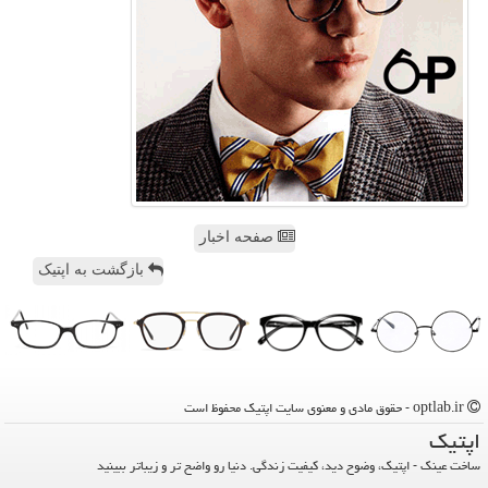
صفحه اخبار
بازگشت به اپتیک
optlab.ir - حقوق مادی و معنوی سایت اپتیك محفوظ است
اپتیك
ساخت عینک - اپتیک، وضوح دید، کیفیت زندگی. دنیا رو واضح تر و زیباتر ببینید