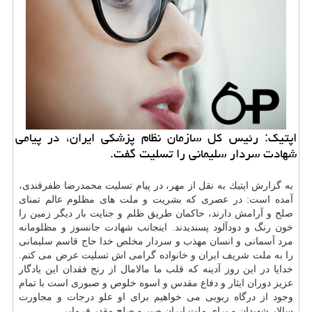
اپتیك: رئیس كل سازمان نظام پزشكی ایران، در پیامی
شهادت سردار سلیمانی را تسلیت گفت.
به گزارش اپتیك به نقل از مهر، در پیام تسلیت محمدرضا ظفرقندی،
آمده است: در عصری كه بشریت و ملت های مظلوم عالم تمنای
صلح و آرامش دارند، حاكمان طریق ظلم و جنایت بار دیگر زمین را
خون رنگ و دودآلود پسندیدند. اینجانب شهادت جانسوز و مظلومانه
مرد آسمانی و انسان مهذب و سردار مخلص خدا حاج قاسم سلیمانی
را به ملت شریف ایران و خانواده گرامی اش تسلیت عرض می كنم.
خدایا در این روز آدینه كه قلب ما مالامال از رنج فقدان این یادگار
عزیز دوران ایثار و دفاع مقدس و اسوه خلوص و صبوری است با تمام
وجود از درگاه ربوبی می خواهیم برای او علو درجات و مجاورت
سالار شهیدان و برای ملت ایران صبر و صلح مقدر فرمایی.