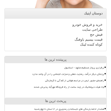
دوستان اپتیك
خرید و فروش خودرو
طراحی سایت
فیش حج
قیمت بیسیم باوفنگ
کوتاه کننده لینک
پربیننده ترین ها
برقراری پرواز مستقیم مشهد - استانبول
پزشکی دیگر درآمد، رضایت شغلی و منزلت اجتماعی را در آن واحد ندارد
راهنمای حضور ایمن در مراسم طولانی از کم آبی تا گرمازدگی
۲۵ هیأت دیپلماتیک در چند ساعت از راه فرودگاه مهرآباد پذیرش شدند
پربحث ترین ها
هشدار ادامه بارندگی های تابستانه و رعدوبرق در ۴ استان تا چهارشنبه