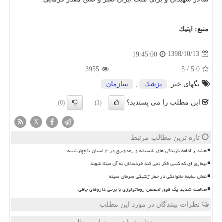
منبع:
اپتیك
1398/10/13
19:45:00
3955
5
/
5.0
تگهای خبر:
پزشك
,
سازمان
این مطلب را می پسندید؟
(0)
(1)
X
تازه ترین مطالب مرتبط
هشدار ادامه بارندگی های تابستانه و رعدوبرق در ۴ استان تا چهارشنبه
بیماری ای که کسی فکر نمی کند خردسالان به آن مبتلا شوند
نقش سابقه خانوادگی در خطر ژنتیکی سرطان سینه
مخالفت شدید یک فوق تخصص روماتولوژی با برخی داروهای چاقی
نظرات بینندگان در مورد این مطلب