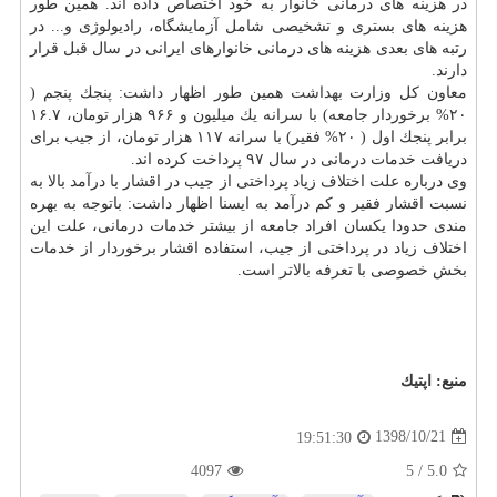
در هزینه های درمانی خانوار به خود اختصاص داده اند. همین طور
هزینه های بستری و تشخیصی شامل آزمایشگاه، رادیولوژی و... در
رتبه های بعدی هزینه های درمانی خانوارهای ایرانی در سال قبل قرار
دارند.
معاون كل وزارت
بهداشت
همین طور اظهار داشت: پنجك پنجم (
۲۰% برخوردار جامعه) با سرانه یك میلیون و ۹۶۶ هزار تومان، ۱۶.۷
برابر پنجك اول ( ۲۰% فقیر) با سرانه ۱۱۷ هزار تومان، از جیب برای
دریافت خدمات درمانی در سال ۹۷ پرداخت كرده اند.
وی درباره علت اختلاف زیاد پرداختی از جیب در اقشار با درآمد بالا به
نسبت اقشار فقیر و كم درآمد به ایسنا اظهار داشت: باتوجه به بهره
مندی حدودا یكسان افراد جامعه از بیشتر خدمات درمانی، علت این
اختلاف زیاد در پرداختی از جیب، استفاده اقشار برخوردار از خدمات
بخش خصوصی با تعرفه بالاتر است.
منبع:
اپتیك
1398/10/21
19:51:30
4097
5
/
5.0