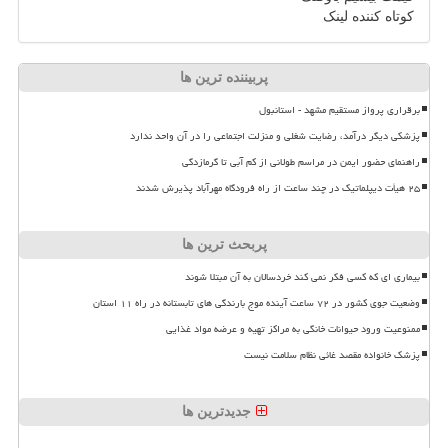
کوتاه کننده لینک
پربیننده ترین ها
برقراری پرواز مستقیم مشهد - استانبول
پزشکی دیگر درآمد، رضایت شغلی و منزلت اجتماعی را در آن واحد ندارد
راهنمای حضور ایمن در مراسم طولانی از کم آبی تا گرمازدگی
۲۵ هیأت دیپلماتیک در چند ساعت از راه فرودگاه مهرآباد پذیرش شدند
پربحث ترین ها
بیماری ای که کسی فکر نمی کند خردسالان به آن مبتلا شوند
وضعیت جوی کشور در ۷۲ ساعت آینده موج بارندگی های تابستانه در راه ۱۱ استان
ممنوعیت ورود حیوانات خانگی به مراکز تهیه و عرضه مواد غذایی
پزشک خانواده مقصد غائی نظام سلامت نیست
جدیدترین ها