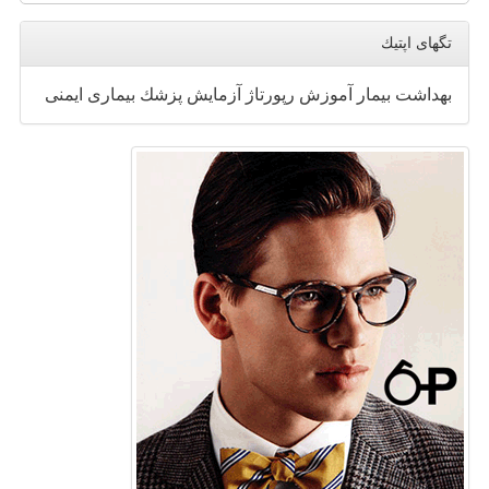
تگهای اپتیك
بهداشت
بیمار
آموزش
رپورتاژ
آزمایش
پزشك
بیماری
ایمنی