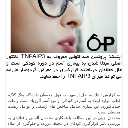
اپتیك: پروتئین ضدالتهابی معروف به TNFAIP3 فاكتور
اصلی مبتلا شدن به بیماری آسم در دوره كودكی است و
حال محققان دریافتند قرارگیری در معرض گردوغبار مزرعه
می تواند میزان TNFAIP3 را حفظ نماید.
به گزارش اپتیك به نقل از مهر، به قول محققان
دانشگاه
هنگ گنگ،
اغلب موارد ابتلاء به آسم در كودكی از نوع آسم آلرژیك است و علت
چندفاكتوری این بیماری شامل شاخص های ژنتیكی و عوامل زیست
محیطی است.
محققان چینی در این مطالعه با همكاری محققان آلمانی و فنلاندی به
بررسی تاثیر قرارگیری كودكان در محیط مزرعه و جلوگیری از ابتلاء