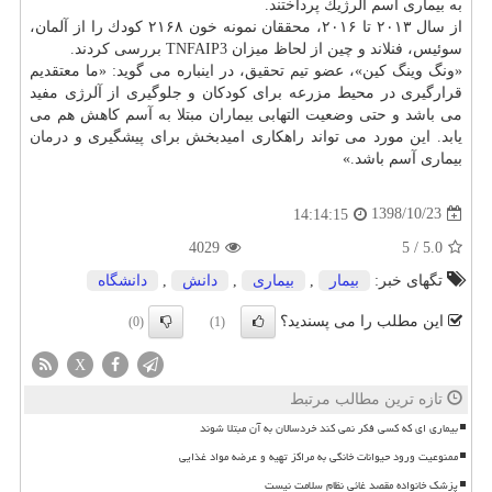
به بیماری آسم آلرژیك پرداختند.
از سال ۲۰۱۳ تا ۲۰۱۶، محققان نمونه خون ۲۱۶۸ كودك را از آلمان،
سوئیس، فنلاند و چین از لحاظ میزان TNFAIP3 بررسی كردند.
«ونگ وینگ كین»، عضو تیم تحقیق، در اینباره می گوید: «ما معتقدیم
قرارگیری در محیط مزرعه برای كودكان و جلوگیری از آلرژی مفید
می باشد و حتی وضعیت التهابی بیماران مبتلا به آسم كاهش هم می
یابد. این مورد می تواند راهكاری امیدبخش برای پیشگیری و
درمان
بیماری آسم باشد.»
1398/10/23
14:14:15
4029
5
/
5.0
تگهای خبر:
بیمار
,
بیماری
,
دانش
,
دانشگاه
این مطلب را می پسندید؟
(0)
(1)
X
تازه ترین مطالب مرتبط
بیماری ای که کسی فکر نمی کند خردسالان به آن مبتلا شوند
ممنوعیت ورود حیوانات خانگی به مراکز تهیه و عرضه مواد غذایی
پزشک خانواده مقصد غائی نظام سلامت نیست