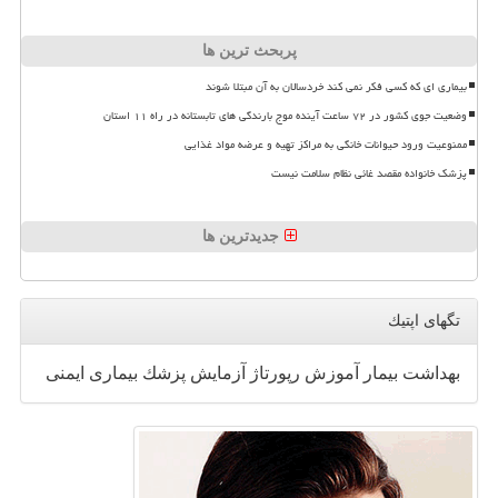
پربحث ترین ها
بیماری ای که کسی فکر نمی کند خردسالان به آن مبتلا شوند
وضعیت جوی کشور در ۷۲ ساعت آینده موج بارندگی های تابستانه در راه ۱۱ استان
ممنوعیت ورود حیوانات خانگی به مراکز تهیه و عرضه مواد غذایی
پزشک خانواده مقصد غائی نظام سلامت نیست
جدیدترین ها
تگهای اپتیك
بهداشت
بیمار
آموزش
رپورتاژ
آزمایش
پزشك
بیماری
ایمنی