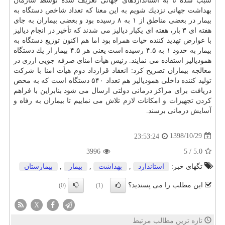
سبب شده تا به استانداردهای جهانی تعریف شده توسط
سازمان
بهداشت جهانی نزدیك شویم به این معنا كه تعداد شاخص دستگاه به
بیمار در بعضی مناطق از ۱ به ۸ رسیده بود و بعضی بیماران به جای
هفته ای ۳ بار، هفته ای یكبار دیالیز می شدند كه تأخیر در انجام دیالیز
با عوارض تهدید كننده حیات همراه بود اما هم اكنون توزیع دستگاه به
بیمار به حدود ۱ به ۴.۵ رسیده است یعنی هر ۴.۵ بیمار از یك دستگاه
همودیالیز استفاده می نمایند. رئیس هیأت امنای صرفه جویی ارزی در
معالجه بیماران تصریح كرد: انعقاد قرارداد دوم هیأت امنا با شركت
تولید كننده داخلی همودیالیز هم تعداد ۵۴۰ دستگاه است كه به محض
دریافت برای مراكز درمانی دولتی ارسال می شود بنابراین با فراهم
كردن تجهیزات و امكانات لازم تلاش می نماییم تا بیماران به رفاه و
آسایش درمانی برسند.
1398/10/29
23:53:24
3996
5
/
5.0
تگهای خبر:
استاندارد
,
بهداشت
,
بیمار
,
بیمارستان
این مطلب را می پسندید؟
(0)
(1)
X
تازه ترین مطالب مرتبط