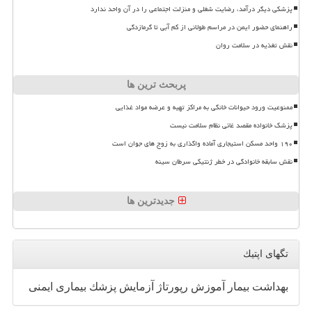
پزشکی دیگر درآمد، رضایت شغلی و منزلت اجتماعی را در آن واحد ندارد
راهنمای حضور ایمن در مراسم طولانی از کم آبی تا گرمازدگی
نقش تغذیه در سلامت روان
پربحث ترین ها
ممنوعیت ورود حیوانات خانگی به مراکز تهیه و عرضه مواد غذایی
پزشک خانواده مقصد غائی نظام سلامت نیست
۱۹۰ واحد مسکن استیجاری آماده واگذاری به زوج های جوان است
نقش سابقه خانوادگی در خطر ژنتیکی سرطان سینه
جدیدترین ها
تگهای اپتیك
بهداشت
بیمار
آموزش
رپورتاژ
آزمایش
پزشك
بیماری
ایمنی