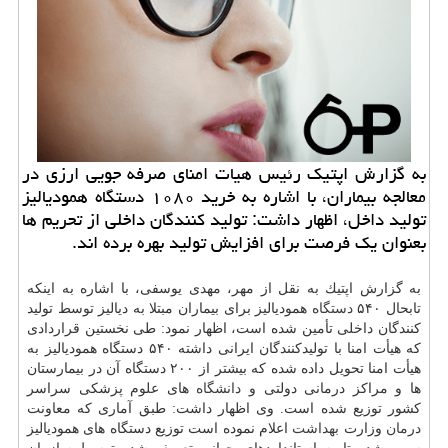
به گزارش اپتیك رئیس هیات امنای صرفه جویی ارزی در
معالجه بیماران، با اشاره به خرید ۱۰۸۰ دستگاه همودیالیز
تولید داخل، اظهار داشت: تولید كنندگان داخلی از تحریم ها
بعنوان یك فرصت برای افزایش تولید بهره برده اند.
به گزارش اپتیك به نقل از مهر، مهدی یوسفی، با اشاره به اینكه
تابحال ۵۴۰
دستگاه
همودیالیز برای بیماران مبتلا به دیالیز توسط تولید
كنندگان داخلی تأمین شده است، اظهار نمود: طی نخستین قراردادی
كه هیأت امنا با تولیدكنندگان ایرانی داشته ۵۴۰ دستگاه همودیالیز به
هیأت امنا تحویل داده شده كه بیشتر از ۲۰۰ دستگاه آن در بیمارستان
ها و مراكز درمانی دولتی و
دانشگاه
های علوم پزشكی سراسر
كشور توزیع شده است. وی اظهار داشت: طبق آماری كه معاونت
درمان
وزارت
بهداشت
اعلام نموده است توزیع دستگاه های همودیالیز