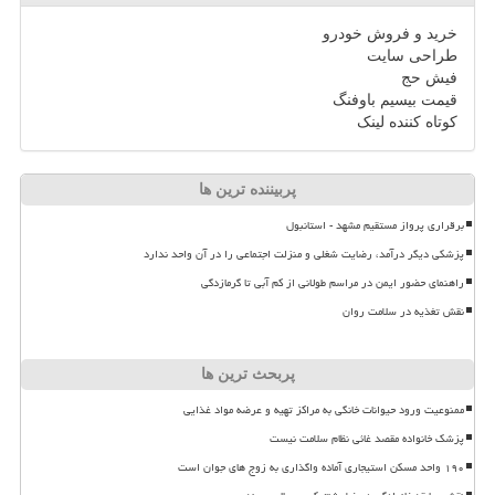
خرید و فروش خودرو
طراحی سایت
فیش حج
قیمت بیسیم باوفنگ
کوتاه کننده لینک
پربیننده ترین ها
برقراری پرواز مستقیم مشهد - استانبول
پزشکی دیگر درآمد، رضایت شغلی و منزلت اجتماعی را در آن واحد ندارد
راهنمای حضور ایمن در مراسم طولانی از کم آبی تا گرمازدگی
نقش تغذیه در سلامت روان
پربحث ترین ها
ممنوعیت ورود حیوانات خانگی به مراکز تهیه و عرضه مواد غذایی
پزشک خانواده مقصد غائی نظام سلامت نیست
۱۹۰ واحد مسکن استیجاری آماده واگذاری به زوج های جوان است