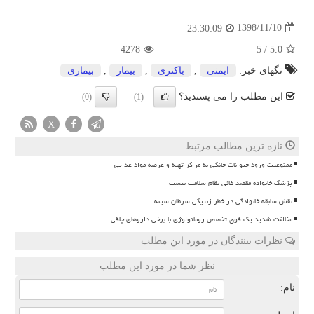
1398/11/10
23:30:09
4278
5
/
5.0
تگهای خبر:
ایمنی
,
باكتری
,
بیمار
,
بیماری
این مطلب را می پسندید؟
(0)
(1)
X
تازه ترین مطالب مرتبط
ممنوعیت ورود حیوانات خانگی به مراکز تهیه و عرضه مواد غذایی
پزشک خانواده مقصد غائی نظام سلامت نیست
نقش سابقه خانوادگی در خطر ژنتیکی سرطان سینه
مخالفت شدید یک فوق تخصص روماتولوژی با برخی داروهای چاقی
نظرات بینندگان در مورد این مطلب
نظر شما در مورد این مطلب
نام: