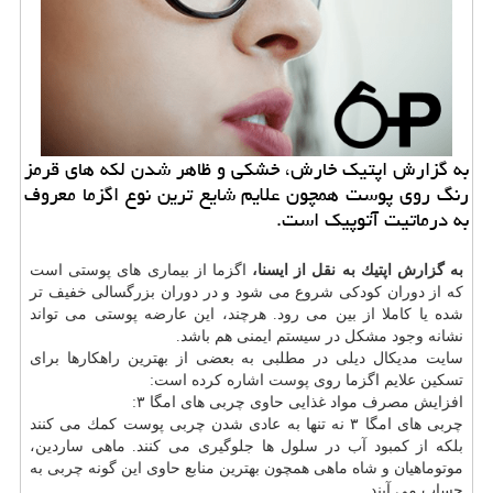
به گزارش اپتیك خارش، خشكی و ظاهر شدن لكه های قرمز
رنگ روی پوست همچون علایم شایع ترین نوع اگزما معروف
به درماتیت آتوپیك است.
به گزارش اپتیك به نقل از ایسنا،
اگزما از بیماری های پوستی است
كه از دوران كودكی شروع می شود و در دوران بزرگسالی خفیف تر
شده یا كاملا از بین می رود. هرچند، این عارضه پوستی می تواند
نشانه وجود مشكل در سیستم ایمنی هم باشد.
سایت مدیكال دیلی در مطلبی به بعضی از بهترین راهكارها برای
تسكین علایم اگزما روی
پوست
اشاره كرده است:
افزایش مصرف مواد غذایی حاوی چربی های امگا ۳:
چربی های امگا ۳ نه تنها به عادی شدن چربی پوست كمك می كنند
بلكه از كمبود آب در سلول ها جلوگیری می كنند. ماهی ساردین،
موتوماهیان و شاه ماهی همچون بهترین منابع حاوی این گونه چربی به
حساب می آیند.