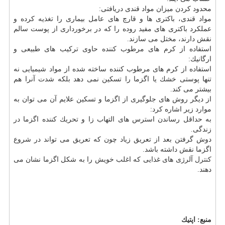
محدود كردن میزان مواد قندی دریافتی:
مواد قندی، باكتری ها و قارچ های عامل بیماری را تغذیه كرده و
عملكرد باكتری های مفید روده را كه در برخورداری از پوست سالم
نقش دارند، مختل می سازند.
استفاده از كرم های مرطوب كننده حاوی تركیب های طبیعی و
ارگانیك:
استفاده از كرم های مرطوب كننده ساخته شده از مواد شیمیایی نه
تنها پوستی خشك یا اگزما را تسكین نمی دهد بلكه شدت آنرا هم
بیشتر می كند.
از دیگر روش های جلوگیری از اگزما و تسكین علایم آن می توان به
موارد زیر اشاره كرد:
به حداقل رساندن استرس های التهاب زا و تحریك كننده اگزما در
زندگی.
دوش گرفتن بعد از تعریق زیاد چون كه تعریق می تواند در شروع
اگزما نقش داشته باشد.
كنترل
آلرژی های غذایی كه اغلب خویش را به شكل اگزما نشان می
دهند.
منبع:
اپتیك