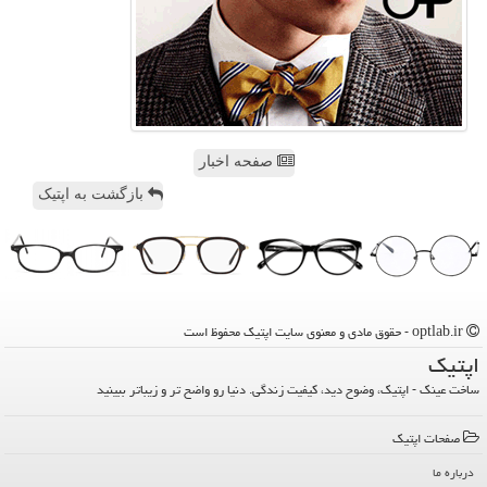
صفحه اخبار
بازگشت به اپتیک
optlab.ir - حقوق مادی و معنوی سایت اپتیك محفوظ است
اپتیك
ساخت عینک - اپتیک، وضوح دید، کیفیت زندگی. دنیا رو واضح تر و زیباتر ببینید
صفحات اپتیك
درباره ما