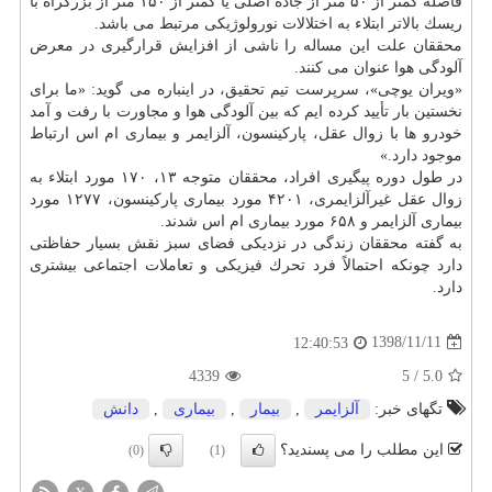
فاصله كمتر از ۵۰ متر از جاده اصلی یا كمتر از ۱۵۰ متر از بزرگراه با
ریسك بالاتر ابتلاء به اختلالات نورولوژیكی مرتبط می باشد.
محققان علت این مساله را ناشی از افزایش قرارگیری در معرض
آلودگی هوا عنوان می كنند.
«ویران یوچی»، سرپرست تیم تحقیق، در اینباره می گوید: «ما برای
نخستین بار تأیید كرده ایم كه بین آلودگی هوا و مجاورت با رفت و آمد
خودرو ها با زوال عقل، پاركینسون، آلزایمر و بیماری ام اس ارتباط
موجود دارد.»
در طول دوره پیگیری افراد، محققان متوجه ۱۳، ۱۷۰ مورد ابتلاء به
زوال عقل غیرآلزایمری، ۴۲۰۱ مورد بیماری پاركینسون، ۱۲۷۷ مورد
بیماری آلزایمر و ۶۵۸ مورد بیماری ام اس شدند.
به گفته محققان زندگی در نزدیكی فضای سبز نقش بسیار حفاظتی
دارد چونكه احتمالاً فرد تحرك فیزیكی و تعاملات اجتماعی بیشتری
دارد.
1398/11/11
12:40:53
4339
5
/
5.0
تگهای خبر:
آلزایمر
,
بیمار
,
بیماری
,
دانش
این مطلب را می پسندید؟
(0)
(1)