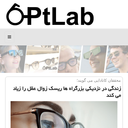
منو
محققان كانادایی می گویند؛
زندگی در نزدیكی بزرگراه ها ریسك زوال عقل را زیاد
می كند