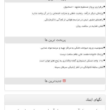
برقراری پرواز مستقیم مشهد - استانبول
پزشکی دیگر درآمد، رضایت شغلی و منزلت اجتماعی را در آن واحد ندارد
راهنمای حضور ایمن در مراسم طولانی از کم آبی تا گرمازدگی
نقش تغذیه در سلامت روان
پربحث ترین ها
ممنوعیت ورود حیوانات خانگی به مراکز تهیه و عرضه مواد غذایی
پزشک خانواده مقصد غائی نظام سلامت نیست
۱۹۰ واحد مسکن استیجاری آماده واگذاری به زوج های جوان است
نقش سابقه خانوادگی در خطر ژنتیکی سرطان سینه
جدیدترین ها
تگهای اپتیك