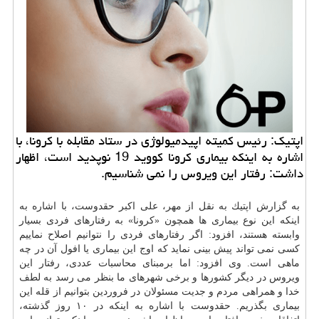
اپتیك: رئیس كمیته اپیدمیولوژی در ستاد مقابله با كرونا، با
اشاره به اینكه بیماری كرونا كووید 19 نوپدید است، اظهار
داشت: رفتار این ویروس را نمی شناسیم.
به گزارش اپتیك به نقل از مهر، علی اكبر حقدوست، با اشاره به
اینكه این نوع بیماری ها همچون «كرونا» به رفتارهای فردی بسیار
وابسته هستند، افزود: اگر رفتارهای فردی را نتوانیم اصلاح نماییم
كسی نمی تواند پیش بینی نماید كه اوج این بیماری یا افول آن در چه
ماهی است. وی افزود: اما برمبنای محاسبات عددی، رفتار این
ویروس در دیگر كشورها و برخی شهرهای ما بنظر می رسد به لطف
خدا و همراهی مردم و جدیت مسئولان در فروردین بتوانیم از قله این
بیماری بگذریم. حقدوست با اشاره به اینكه در ۱۰ روز گذشته،