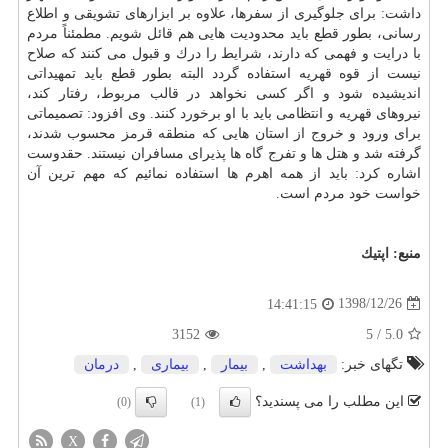
داشت: برای جلوگیری از سفرها، علاوه بر ابزارهای تشویقی و اطلاع
رسانی، بطور قطع باید محدودیت هایی هم قائل شویم. مطمئناً مردم
با درایت و فهمی كه دارند، شرایط را درك و قبول می كنند كه صلاح
نیست از قوه قهریه استفاده گردد البته بطور قطع باید تمهیداتی
اندیشیده شود و اگر كسی نخواهد در قالب مربوط، رفتار كند،
نیروهای قهریه و انتظامی باید با او برخورد كنند. وی افزود: تصمیماتی
برای ورود و خروج از استان هایی كه منطقه قرمز محسوب شدند،
گرفته شد و هتل ها و تفرج گاه ها پذیرای مسافران نیستند. حقدوست
اشاره كرد: باید از همه اهرم ها استفاده نمائیم كه مهم ترین آن
خواست خود مردم است.
منبع:
اپتیك
1398/12/26
14:41:15
3152
5
/
5.0
تگهای خبر:
بهداشت
,
بیمار
,
بیماری
,
درمان
این مطلب را می پسندید؟
(0)
(1)
X