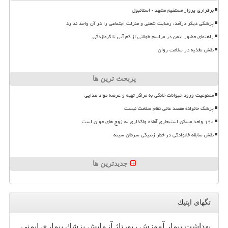
برقراری پرواز مستقیم مشهد - استانبول
پزشکی دیگر درآمد، رضایت شغلی و منزلت اجتماعی را در آن واحد ندارد
راهنمای حضور ایمن در مراسم طولانی از کم آبی تا گرمازدگی
نقش تغذیه در سلامت روان
پربحث ترین ها
ممنوعیت ورود حیوانات خانگی به مراکز تهیه و عرضه مواد غذایی
پزشک خانواده مقصد غائی نظام سلامت نیست
۱۹۰ واحد مسکن استیجاری آماده واگذاری به زوج های جوان است
نقش سابقه خانوادگی در خطر ژنتیکی سرطان سینه
جدیدترین ها
تگهای اپتیك
بهداشت
بیمار
آموزش
رپورتاژ
آزمایش
پزشك
بیماری
ایمنی