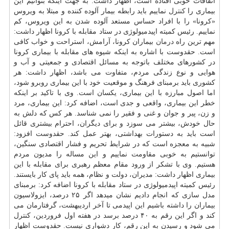
اتفاقات خوبی افتاده است، اظهار داشت: به جهت اینكه بتوانیم این
بیماری را
كنترل
نماییم باید رابطه بیمار آلوده كننده و مبتلا به ویروس
«كرونا» را با افراد حساس مستعد آلوده شدن به این ویروس، كم
نماییم. رئیس كمیته اپیدمیولوژی در ستاد مقابله با كرونا اظهار داشت:
مهم ترین راه
درمان
بیماران كرونا، آرامش، استراحت و خواب كافی
است. حقدوست با اشاره به اینكه شیوه های مقابله با بیماری كرونا
در كشورهای مختلف باتوجه به مسائل اقتصادی و جمعیتی و آب و
هوایی و نوع زندگی مردم، متفاوت می باشد، اظهار داشت: هر
كشوری باید برمبنای فرهنگ و موقعیت خود با این بیماری روبرو شود،
اما اصول مبارزه با این بیماری، یكسان است. وی با تاكید بر اینكه
خطر این بیماری، واقعی و جدی است، اضافه كرد: این بیماری، مرد
و زن، پیر و جوان و غنی و فقیر را نمی شناسد. هر كس كه دلش به
حال خودش، بیشتر می سوزد و برای دیگران، احترام بیشتری قائل
است باید به دستورات بهداشتی، بهتر عمل كند. حقدوست افزود:
شبیه به معجزه است كه در شرایط تحریم و فشار اقتصادی سنگین،
توانستیم به خوبی مقاومت نماییم و این مساله را مدیون مردم
هستیم. وی با تشكر از ورود مقام معظم رهبری برای مقابله با این
بیماری اظهار داشت: مدیران، دولت و نظام، همه باید پای كار بایستند.
رئیس كمیته اپیدمیولوژی در ستاد مقابله با كرونا اضافه كرد: برمبنای
مدل سازی كه انجام دادیم نشان میدهد اگر ۲۵ درصد، ایزولاسیون
بیماران را داشته باشیم این اپیدمی تا آخر اردیبهشت، گرفتارمان می
كند و اگر این رقم به ۴۰ درصد برسد در هفته اول فروردین، كنترل
می شود و رسیدن به این رقم، كار دشواری نیست. حقدوست اظهار