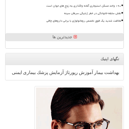
۱۹۰ واحد مسکن استیجاری آماده واگذاری به زوج های جوان است
نقش سابقه خانوادگی در خطر ژنتیکی سرطان سینه
مخالفت شدید یک فوق تخصص روماتولوژی با برخی داروهای چاقی
جدیدترین ها
تگهای اپتیك
بهداشت
بیمار
آموزش
رپورتاژ
آزمایش
پزشك
بیماری
ایمنی