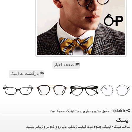
صفحه اخبار
بازگشت به اپتیک
optlab.ir - حقوق مادی و معنوی سایت اپتیك محفوظ است
اپتیك
ساخت عینک - اپتیک، وضوح دید، کیفیت زندگی. دنیا رو واضح تر و زیباتر ببینید