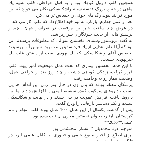
همچنین قلب دارول كوچك بود و به قول جراحان، قلب شبیه یك
ماهی در حفره بزرگ قفسه سینه واشكانسكی تكان می خورد كه این
مورد فرآیند پیوند رگ های خونی را حساس تر می كرد.
بعد از عمل چهارم، بارنارد به تیم خود اطلاع داد كه قلب كار می كند.
در عرض چند ساعت خبر این موفقیت در سراسر جهان پیچید و
پرسش هایی از جانب خبرنگاران سرازیر شد.
به گفته پروفسور وستبای، نخستین سوالی كه مطبوعات پرسیدند این
بود كه آیا اندام اهدایی از یك فرد سفیدپوست بود. سپس آنها پرسیدند
احساس آقای واشكانسكی كه یك یهودی است از داشتن قلب یك
غیریهودی چیست.
با این همه، نخستین بیماری كه تحت عمل موفقیت آمیز پیوند قلب
قرار گرفت، زندگی كوتاهی داشت و چند روز بعد از جراحی عمل،
وضعیت بیمار رو به وخامت رفت.
پزشكان معتقد بودند كه بدن وی در حال پس زدن این اندام اهدایی
است و داروهای سركوب كننده سیستم ایمنی را افزایش دادند اما این
داروها باعث افزایش
عفونت
در بدن شدند و در نهایت واشكانسكی
بیست و یكم دسامبر دارفانی را وداع گفت.
پس از گذشت یكسال از این عمل، 100 عمل پیوند قلب انجام و نام
كریستیان بارنارد بعنوان نخستین مجری ان ثبت شده بود.
علمی**2038**
مترجم: درنا محمدیان * انتشار: محتشمی پور
برای اطلاع از اخبار متنوع علمی و فناوری، با كانال علمی ایرنا در