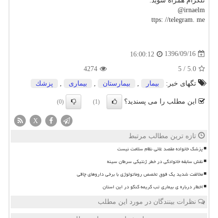
تلگرام همراه شوید:
irnaelm@
ttps: //telegram. me
1396/09/16
16:00:12
4274
5
/
5.0
تگهای خبر:
بیمار
,
بیمارستان
,
بیماری
,
پزشك
این مطلب را می پسندید؟
(0)
(1)
X
تازه ترین مطالب مرتبط
پزشک خانواده مقصد غائی نظام سلامت نیست
نقش سابقه خانوادگی در خطر ژنتیکی سرطان سینه
مخالفت شدید یک فوق تخصص روماتولوژی با برخی داروهای چاقی
اخطار درباره ی بیماری تب کریمه کنگو در این استان
نظرات بینندگان در مورد این مطلب