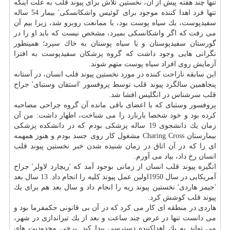
تنها چند هفته پیش از آن، نخستین تلاش برای پیوند قلب به علت اینكه
تنها فرد اهدا كننده موجود برای 'لوئیس واشكانسكی' بیمار 54 ساله
سفیدپوست، یك سیاه پوست بود، با ممانعت روبرو شد، زیرا بیم آن
می رفت كه اگر واشكانسكی بمیرد، مشخص نیست كه باید او را در
گورستان سفیدپوستان و یا سیاه پوستان به خاك سپرد؛ همینطور
نگرانی هایی وجود داشت كه گروه پزشكان سفیدپوست به افترا
آزمایش روی افراد سیاه پوست متهم شوند.
این سابقه ناراحت كننده در مورد نخستین پیوند قلب انسان، در آستانه
پنجاهمین سالگرد پیوند قلب توسط پروفسور 'استفان وستبای' جراح
قلب سرشناس در انگلیس افشا شد.
پروفسور وستبای كه با اعضای باقی مانده آن گروه جراحی مصاحبه
كرده بود و خود شخصا بارنارد را می شناخت، اظهار داشت: من آن
زمان یك دانشجوی 19 ساله پزشكی بودم كه در دانشكده پزشكی
بیمارستان Charing Cross مشغول كار روی جسد بودم و هنوز همهمه
ای را كه در آن اتاق در زمان شنیده شدن خبر نخستین پیوند قلب
انسان رخ داد، بیاد می آورم.
انگیزه پیوند قلب انسان از زمانی بوجود آمد كه 'ریچارد لاولر' جراح
آمریكایی در سال 1950اولین عمل پیوند كلیه را انجام داد. 13 سال بعد
'جیمز هاردی' نخستین پیوند ریه را انجام داد و سال بعد هم برای یك
پیوند قلب كوشش كرد.
هاردی در منطقه ای كار می كرد كه در آن بی قانونی حكمفرما بود و
می دانست تنها در عرض چند ساعت و بعد از یك تیراندازی در شهر،
می تواند به یك اهداكننده دسترسی پیدا كند. برخی محدودیت های