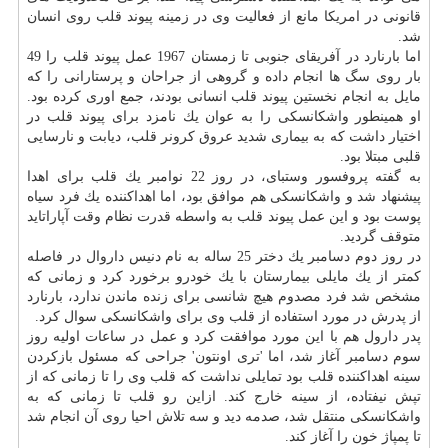
قانونی در امریكا مانع از فعالیت وی در زمینه پیوند قلب روی انسان
شد.
اما بارنارد در آفریقای جنوبی تا زمستان 1967 عمل پیوند قلب را 49
بار روی سگ ها انجام داده و گروهی از جراحان و پرستارانی را كه
مایل به انجام نخستین پیوند قلب انسانی بودند، جمع اوری كرده بود.
او همینطور واشكانسكی را به عوان یك نامزد برای پیوند قلب در
اختیار داشت كه به بیماری شدید عروق كرونر قلب، دیابت و نارسایی
قلبی مبتلا بود.
به گفته پروفسور وستبای، در روز 22 نوامبر یك قلب برای اهدا
پیشنهاد شد و واشكانسكی هم موافق بود، اما اهداكننده یك فرد سیاه
پوست بود و این عمل پیوند قلب به واسطه قدرت نظام وقت آپاراتاید
متوقف گردید.
در روز دوم دسامبر یك دختر 25 ساله به نام دنیس داروال در فاصله
كمتر از یك مایلی بیمارستان با یك خودرو برخورد كرد و زمانی كه
مشخص شد فرد مصدوم هیچ شانسی برای زنده ماندن ندارد، بارنارد
از پدرش در مورد استفاده از قلب وی برای واشكانسكی سوال كرد.
پدر دارول هم با این مورد موافقت كرد و عمل در ساعات اولیه روز
سوم دسامبر آغاز شد، اما 'تری اونتون' جراحی كه مسئول بازكردن
سینه اهداكننده قلب بود تمایلی نداشت كه قلب وی را تا زمانی كه از
تپش نیفتاده، از سینه خارج كند. ازاین رو قلب تا زمانی كه به
واشكانسكی منتقل شد، صدمه دید و سه تلاش احیا روی آن انجام شد
تا پمپاژ خون را آغاز كند.