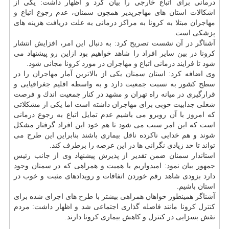
درمانی برای اتباع خارجی را بیان كرد و اظهار داشت: یكی از
اشكالات استان های مهاجرپذیر همچون سمنان، عدم رجوع اتباع و
مهاجران مبتلا به كرونا به مراكز درمانی به علت دریافت هزینه های
پزشكی است.
آشناگر در آن نشست تصریح كرد: به دنبال این امر، افزایش انتشار
كرونا در بین سایر افراد را شاهد خواهیم بود ازاین رو پیشنهاد می
شود تا فرایند درمانی اتباع و مهاجران در مورد كرونا مجانی شود.
وی اضافه كرد: استان سمنان یكی از بالاترین آمار مهاجران را در
سطح كشور به نسبت جمعیت دارد و به واسطه اقلیم جغرافیایی و
قرارگیری در میانه راه تهران و مشهد در كنار جمعیت اندك و فرصت
شغلی جذابیت خوبی برای مهاجران داشته است اما یكی از مشكلاتی
كه امروز با آن روبرو می باشیم عدم تمایل اتباع به رجوع درمانی
است كه این امر سبب می شود تا هم خود این افراد گرفتار مشكل
شوند و هم خدایی ناكرده ناقل بیماری باشند بنابراین این طرح می
تواند تا حد زیادی نگرانی ها در این عرصه را برطرف كند.
استاندار سمنان ضمن تقدیر از پذیرش پیشنهاد وی از جانب رئیس
جمهور بیان نمود: امیدواریم با همیت و همراهی كه در سمنان وجود
دارد بزودی شاهد رقم خوردن اتفاقات و رویدادهای مثبت و خوب در
استان باشیم.
آشناگر همینطور خواهان همراهی بیشتر با طرح های اجرای شده برای
كنترل
كرونا مانند فاصله گذاری اجتماعی شد و اظهار داشت: مردم
نقش بسزایی در كنترل و كاهش بیماری كرونا دارند.