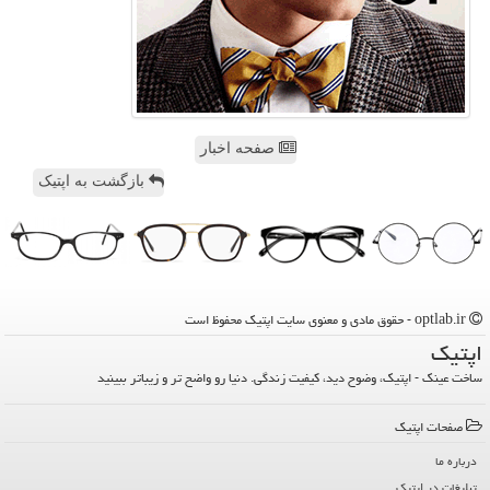
صفحه اخبار
بازگشت به اپتیک
optlab.ir - حقوق مادی و معنوی سایت اپتیك محفوظ است
اپتیك
ساخت عینک - اپتیک، وضوح دید، کیفیت زندگی. دنیا رو واضح تر و زیباتر ببینید
صفحات اپتیك
درباره ما
تبلیغات در اپتیك