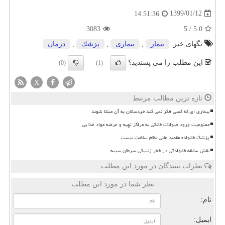
1399/01/12
14:51:36
3083
5
/
5.0
تگهای خبر:
بیمار
,
بیماری
,
پزشك
,
درمان
این مطلب را می پسندید؟
(0)
(1)
X
تازه ترین مطالب مرتبط
بیماری ای که کسی فکر نمی کند خردسالان به آن مبتلا شوند
ممنوعیت ورود حیوانات خانگی به مراکز تهیه و عرضه مواد غذایی
پزشک خانواده مقصد غائی نظام سلامت نیست
نقش سابقه خانوادگی در خطر ژنتیکی سرطان سینه
نظرات بینندگان در مورد این مطلب
نظر شما در مورد این مطلب
نام:
ایمیل: