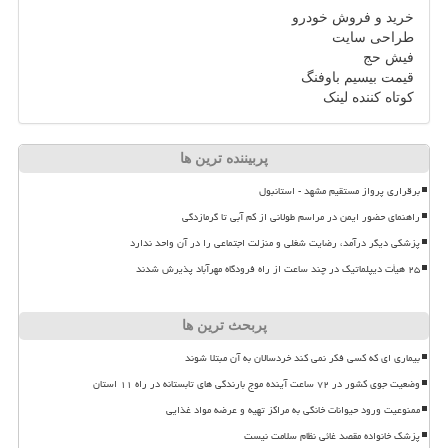
خرید و فروش خودرو
طراحی سایت
فیش حج
قیمت بیسیم باوفنگ
کوتاه کننده لینک
پربیننده ترین ها
برقراری پرواز مستقیم مشهد - استانبول
راهنمای حضور ایمن در مراسم طولانی از کم آبی تا گرمازدگی
پزشکی دیگر درآمد، رضایت شغلی و منزلت اجتماعی را در آن واحد ندارد
۲۵ هیأت دیپلماتیک در چند ساعت از راه فرودگاه مهرآباد پذیرش شدند
پربحث ترین ها
بیماری ای که کسی فکر نمی کند خردسالان به آن مبتلا شوند
وضعیت جوی کشور در ۷۲ ساعت آینده موج بارندگی های تابستانه در راه ۱۱ استان
ممنوعیت ورود حیوانات خانگی به مراکز تهیه و عرضه مواد غذایی
پزشک خانواده مقصد غائی نظام سلامت نیست