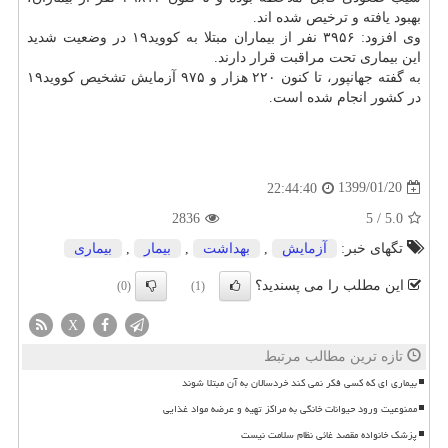
بهبود یافته و ترخیص شده اند.
وی افزود: ۳۹۵۶ نفر از بیماران مبتلا به كووید۱۹ در وضعیت شدید
این بیماری تحت مراقبت قرار دارند.
به گفته جهانپور، تا كنون ۲۲۰ هزار و ۹۷۵ آزمایش تشخیص كووید۱۹
در كشور انجام شده است.
1399/01/20
22:44:40
2836
5
/
5.0
تگهای خبر:
آزمایش
,
بهداشت
,
بیمار
,
بیماری
این مطلب را می پسندید؟
(0)
(1)
X
تازه ترین مطالب مرتبط
بیماری ای که کسی فکر نمی کند خردسالان به آن مبتلا شوند
ممنوعیت ورود حیوانات خانگی به مراکز تهیه و عرضه مواد غذایی
پزشک خانواده مقصد غائی نظام سلامت نیست