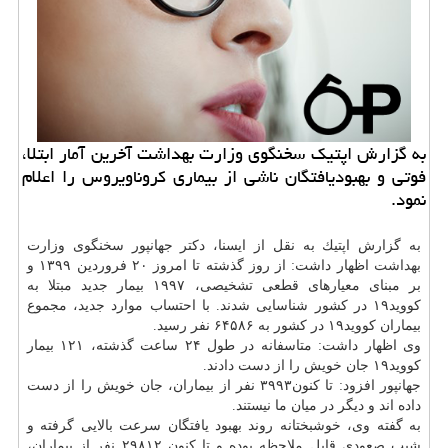
به گزارش اپتیك سخنگوی وزارت بهداشت آخرین آمار ابتلا،
فوتی و بهبودیافتگان ناشی از بیماری كروناویروس را اعلام
نمود.
به گزارش اپتیك به نقل از ایسنا، دكتر جهانپور سخنگوی وزارت
بهداشت
اظهار داشت: از روز گذشته تا امروز ۲۰ فروردین ۱۳۹۹ و
بر مبنای معیارهای قطعی تشخیصی، ۱۹۹۷ بیمار جدید مبتلا به
كووید۱۹ در كشور شناسایی شدند. با احتساب موارد جدید، مجموع
بیماران كووید۱۹ در كشور به ۶۴۵۸۶ نفر رسید.
وی اظهار داشت: متاسفانه در طول ۲۴ ساعت گذشته، ۱۲۱ بیمار
كووید۱۹ جان خویش را از دست دادند.
جهانپور افزود: تا كنون۳۹۹۳ نفر از بیماران، جان خویش را از دست
داده اند و دیگر در میان ما نیستند.
به گفته وی، خوشبختانه روند بهبود یافتگان سرعت بالایی گرفته و
شیب صعودی قابل ملاحظه بوده و تا كنون ۲۹۸۱۲ نفر از بیماران،