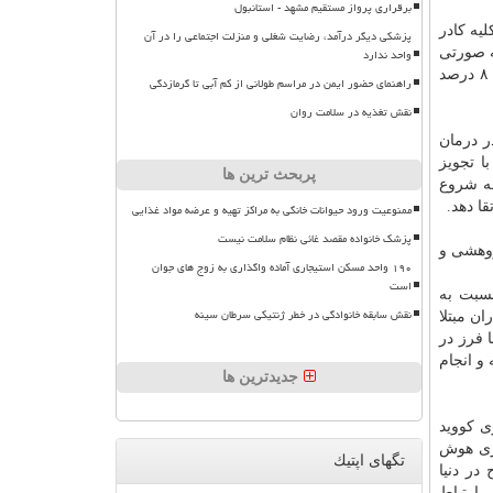
برقراری پرواز مستقیم مشهد - استانبول
یه کادر
پزشکی دیگر درآمد، رضایت شغلی و منزلت اجتماعی را در آن
 به صورتی
واحد ندارد
که میزان فوت مبتلایان بستری در بخش و ای سی یو حدود ۱۵ درصد متوسط آمار موجود در جهان بوده و در مسیح دانشوری کمتر از ۸ درصد
راهنمای حضور ایمن در مراسم طولانی از کم آبی تا گرمازدگی
نقش تغذیه در سلامت روان
ر درمان
ا تجویز
پربحث ترین ها
طه شروع
ا دهد.
ممنوعیت ورود حیوانات خانگی به مراکز تهیه و عرضه مواد غذایی
پزشک خانواده مقصد غائی نظام سلامت نیست
ژوهشی و
۱۹۰ واحد مسکن استیجاری آماده واگذاری به زوج های جوان
است
سی سطح ایمنی نسبت به
نقش سابقه خانوادگی در خطر ژنتیکی سرطان سینه
ان مبتلا
 حال، بررسی نقش پلاسما فرز در
ر دست مطالعه و انجام
جدیدترین ها
ی کووید
 کار گیری هوش
تگهای اپتیك
ر دنیا
 شدت بیماری، بررسی ارتباط