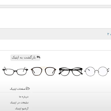
بازگشت به اپتیک
صفحات اپتیك
درباره ما
تبلیغات در اپتیك
آرشیو اپتیك