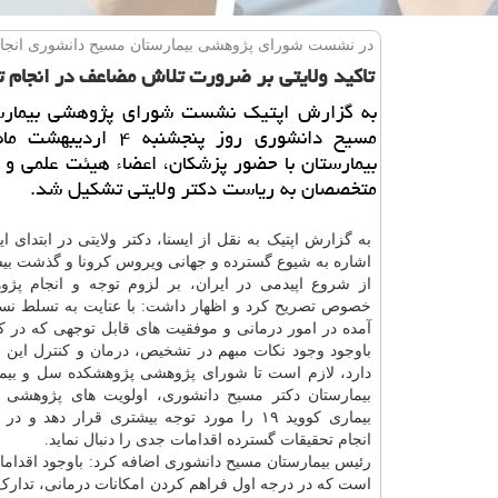
در نشست شورای پژوهشی بیمارستان مسیح دانشوری انجا
تاكید ولایتی بر ضرورت تلاش مضاعف در انجام تح
به گزارش اپتیك نشست شورای پژوهشی بیمارس
مسیح دانشوری روز پنجشنبه ۴ ا
بیمارستان با حضور پزشكان، اعضاء هیئت علمی و 
متخصصان به ریاست دكتر ولایتی تشكیل شد.
به گزارش اپتیک به نقل از ایسنا، دکتر ولایتی در ابتدای 
از شروع اپیدمی در ایران، بر لزوم توجه و انجام پژ
خصوص تصریح کرد و اظهار داشت: با عنایت به تسلط ن
آمده در امور درمانی و موفقیت های قابل توجهی که در کن
باوجود وجود نکات مبهم در تشخیص،
درمان
و کنترل این ب
دارد، لازم است تا شورای پژوهشی پژوهشکده سل و بیما
بیمارستان دکتر مسیح دانشوری، اولویت های پژوهشی د
بیماری کووید ۱۹ را مورد توجه بیشتری قرار دهد و
انجام تحقیقات گسترده اقدامات جدی را دنبال نماید.
رئیس بیمارستان مسیح دانشوری اضافه کرد: باوجود اقدامات 
است که در درجه اول فراهم کردن امکانات درمانی، تدارک م