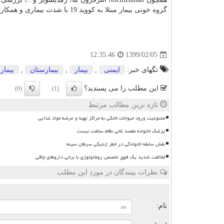
گروه خونی بیمار مبتلا به کووید 19 با شدت بیماری و همکاری در طرح پلاسما درمانی با
1399/02/05
12:35:46
تگهای خبر:
ایمنی
,
بیمار
,
بیمارستان
,
بیمار
این مطلب را می پسندید؟
(0)
(1)
تازه ترین مطالب مرتبط
ممنوعیت ورود حیوانات خانگی به مراکز تهیه و عرضه مواد غذایی
پزشک خانواده مقصد غائی نظام سلامت نیست
نقش سابقه خانوادگی در خطر ژنتیکی سرطان سینه
مخالفت شدید یک فوق تخصص روماتولوژی با برخی داروهای چاقی
نظرات بینندگان در مورد این مطلب
ن
نام: