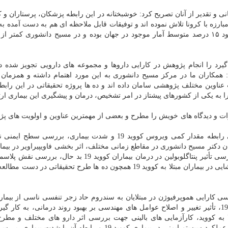
ی و تقدیر از آنان تصریح کرد: خوشبختانه در این رابطه پزشکان، پرستاران و کل
خط مقدم جبهه مبارزه با کرونا تلاش نموده اند و توفیقات قابل ملاحظه ای هم به دست آمده
 گیرد را انجام پژوهش در کارایی داروها و مجموعه های دارویی تجویز شده د
همکاران ما در مرکز مسیح دانشوری به این مورد اهتمام داشته و همزمان ب
ت عناوین مختلف پژوهشی سامان داده اند و ده ها پروژه تحقیقاتی در این راب
 به یکی از کشورهای پیشتاز در امر تشخیص، درمان و پیشگیری این بیماری ارتق
ت و دیدگاه های خویش را مطرح و بعضی از مهمترین عناوین و اولویت های پ
بررسی سکانس تمام قد ژنوم ویروس کووید 19، بررسی رابطه مقدار کمی ویروس کووید 19 و شدت بیماری، برر
ری بیمارستان دکتر مسیح دانشوری در مقاطع زمانی مختلف، اثر بخشی فاویپیراویر در بیمار
به سندروم حاد زجر تنفسی ناشی از بیماری کووید 19، بررسی تأثیر پنتاگلوبولین در درمان بیماران کووید 19 بد
درمان بیماران بد حال کووید 19 و بررسی تغییرات حس چشایی در بیماران مبتلا به کووید 19 همچون ده ها طرح تحقیقاتی د
کارایی هموپرفیوژن در مبتلایان به سندروم حاد زجر تنفسی ناسی از بیمار
۱۹، تأثیر ونتیلاسیون غیر تهاجمی در درمان بیماران کووید 19، تأثیر تغییر و اصلاح عوامل های مهندسی بر بهبود روند درمانی، به
ه کووید، کارآزمایی های بالینی جهت بررسی اثر
دارو
های مختلف و مطرح د
همچون tocilizumab، انترفرون بتا، رمدیسویر و...، بررسی عملکرد سیستم ایمنی در بیماری کووید 19 و رابطه آن با