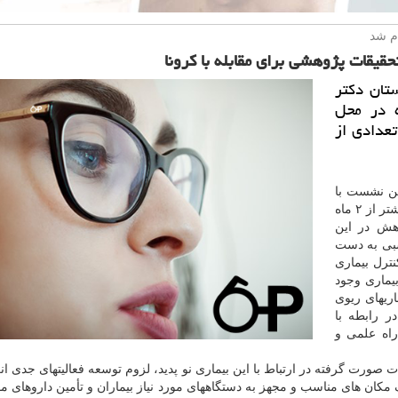
م شد
قیقات پژوهشی برای مقابله با كرونا
تان دكتر
ردیبهشت ماه در محل
تعدادی از
این نشست با
اشاره به شیوع گسترده و جهانی ویروس کرونا و گذشت بیشتر از ۲ ماه
وهش در این
سبی به دست
ترل بیماری
یماری وجود
ریهای ریوی
ر رابطه با
 در راه علمی و
صورت گرفته در ارتباط با این بیماری نو پدید، لزوم توسعه فعالیتهای جدی انکا
کان های مناسب و مجهز به دستگاههای مورد نیاز بیماران و تأمین داروهای مو