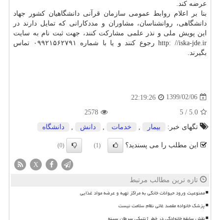
عرضه کند.
بنا بر اعلام روابط عمومی سازمان قرآنی دانشگاهیان کشور جهاد
دانشگاهی، روانشناسان، مشاوران و مددکارانی که تمایل دارند در
این پویش ملی و نذر علمی مشارکت کنند، جهت ثبت نام به سایت
http: //iska-jde.ir رجوع کنند و یا با شماره ۰۹۹۲۱۵۶۲۷۹۱ تماس
بگیرند.
1399/02/06
22:19:26
2578
5
/
5.0
تگهای خبر:
بیمار
,
خدمات
,
دانش
,
دانشگاه
این مطلب را می پسندید؟
(0)
(1)
X
تازه ترین مطالب مرتبط
ممنوعیت ورود حیوانات خانگی به مراکز تهیه و عرضه مواد غذایی
پزشک خانواده مقصد غائی نظام سلامت نیست
نقش سابقه خانوادگی در خطر ژنتیکی سرطان سینه