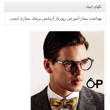
تگهای اپتیك
بهداشت
بیمار
آموزش
رپورتاژ
آزمایش
پزشك
بیماری
ایمنی