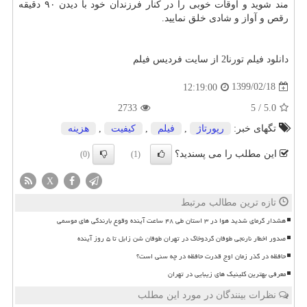
مند شوید و اوقات خوبی را در کنار فرزندان خود با دیدن
۹۰
دقیقه
رقص و آواز و شادی خلق نمایید
.
دانلود فیلم تورنا2
از سایت فردیس فیلم
1399/02/18
12:19:00
2733
5
/
5.0
تگهای خبر:
رپورتاژ
,
فیلم
,
كیفیت
,
هزینه
این مطلب را می پسندید؟
(0)
(1)
X
تازه ترین مطالب مرتبط
هشدار گرمای شدید هوا در ۳ استان طی ۴۸ ساعت آینده وقوع بارندگی های موسمی
صدور اخطار نارنجی طوفان گردوخاک در تهران طوفان شن زابل تا ۵ روز آینده
حافظه در گذر زمان اوج قدرت حافظه در چه سنی است؟
معرفی بهترین کلینیک های زیبایی در تهران
نظرات بینندگان در مورد این مطلب