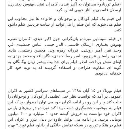
«فیلم تورنادو» می‌توان به اکبر عبدی، کامران تفتی، بهنوش بختیاری،
ارسلان قاسمی و الناز حبیبی اشاره کرد
.
این فیلم یک فیلم کودکان و نوجوانان و خانواده ها نیز مجذوب این
فیلم می شوند که این فیلم را می توانید از سایت
فردیس فیلم
دانلود
کنید
.
در فیلم سینمایی تورنادو بازیگرانی چون اکبر عبدی، کامران تفتی،
بهنوش بختیاری، ارسلان قاسمی، الناز حبیبی، عباس جمشیدی فر،
وحید نفر، امیر رونقی، فرزانه زهره وند، محسن رستمی، هادی
نجفی، راستین عزیزپور، امیر رضا احمدی، نگار نافذ و محمد مهدی به
ایفای نقش پرداخته اند
در فیلم برای جذابیت بیشتر زبان بیگانگان به
گونه ای متفاوت طراحی و استفاده گردیده که به نوبه خود کار
خلاقانه ای بوده
.
فیلم تورنا
۲
در
۱۵
آبان
۱۳۹۸
در سینماهای سراسر کشور به اکران
عمومی در آمد که توانست نظر خیل عظیمی از کودکان و نوجوانان را
جلب کند و از این رو در ادامه اکران خود می توان امیدوار بود که این
فیلم به موفقیت چشمگیری دست پیدا کند تورنادو در روزهای پایانی
اکران خود توانست به فروش گیشه حدود
۱
میلیارد و
۴۰۰
میلیون
تومانی برسد. در ادامه می توانید علاوه بر دیدن تیزر و اکران این
فیلم در هنگام توزیع در شبکه نمایش خانگی از دانلود فیلم تورنا
۲
بهره