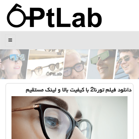
منو
دانلود فیلم تورنا2 با كیفیت بالا و لینك مستقیم