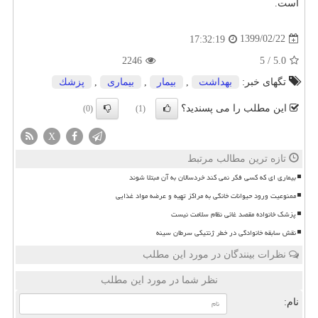
است.
1399/02/22
17:32:19
2246
5
/
5.0
تگهای خبر:
بهداشت
,
بیمار
,
بیماری
,
پزشك
این مطلب را می پسندید؟
(0)
(1)
X
تازه ترین مطالب مرتبط
بیماری ای که کسی فکر نمی کند خردسالان به آن مبتلا شوند
ممنوعیت ورود حیوانات خانگی به مراکز تهیه و عرضه مواد غذایی
پزشک خانواده مقصد غائی نظام سلامت نیست
نقش سابقه خانوادگی در خطر ژنتیکی سرطان سینه
نظرات بینندگان در مورد این مطلب
نظر شما در مورد این مطلب
نام: