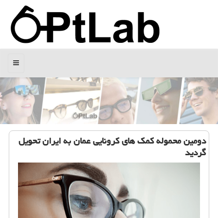
منو
دومین محموله كمك های كرونایی عمان به ایران تحویل
گردید