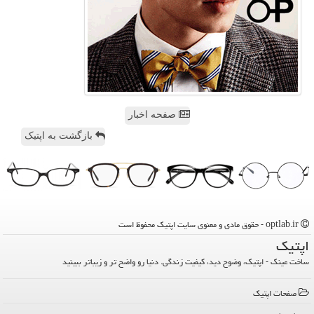
صفحه اخبار
بازگشت به اپتیک
optlab.ir - حقوق مادی و معنوی سایت اپتیك محفوظ است
اپتیك
ساخت عینک - اپتیک، وضوح دید، کیفیت زندگی. دنیا رو واضح تر و زیباتر ببینید
صفحات اپتیك