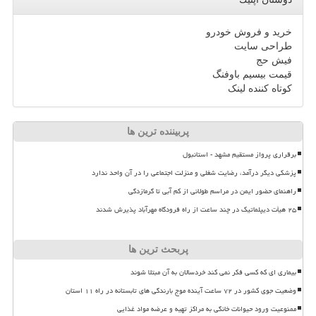
خرید و فروش خودرو
طراحی سایت
فیش حج
قیمت بیسیم باوفنگ
کوتاه کننده لینک
پربیننده ترین ها
برقراری پرواز مستقیم مشهد - استانبول
پزشکی دیگر درآمد، رضایت شغلی و منزلت اجتماعی را در آن واحد ندارد
راهنمای حضور ایمن در مراسم طولانی از کم آبی تا گرمازدگی
۲۵ هیأت دیپلماتیک در چند ساعت از راه فرودگاه مهرآباد پذیرش شدند
پربحث ترین ها
بیماری ای که کسی فکر نمی کند خردسالان به آن مبتلا شوند
وضعیت جوی کشور در ۷۲ ساعت آینده موج بارندگی های تابستانه در راه ۱۱ استان
ممنوعیت ورود حیوانات خانگی به مراکز تهیه و عرضه مواد غذایی