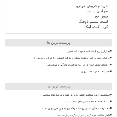
خرید و فروش خودرو
طراحی سایت
فیش حج
قیمت بیسیم باوفنگ
کوتاه کننده لینک
پربیننده ترین ها
برقراری پرواز مستقیم مشهد - استانبول
پزشکی دیگر درآمد، رضایت شغلی و منزلت اجتماعی را در آن واحد ندارد
راهنمای حضور ایمن در مراسم طولانی از کم آبی تا گرمازدگی
نقش تغذیه در سلامت روان
پربحث ترین ها
ممنوعیت ورود حیوانات خانگی به مراکز تهیه و عرضه مواد غذایی
پزشک خانواده مقصد غائی نظام سلامت نیست
۱۹۰ واحد مسکن استیجاری آماده واگذاری به زوج های جوان است
نقش سابقه خانوادگی در خطر ژنتیکی سرطان سینه