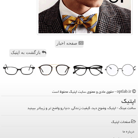
صفحه اخبار
بازگشت به اپتیک
optlab.ir - حقوق مادی و معنوی سایت اپتیك محفوظ است
اپتیك
ساخت عینک - اپتیک، وضوح دید، کیفیت زندگی. دنیا رو واضح تر و زیباتر ببینید
صفحات اپتیك
درباره ما