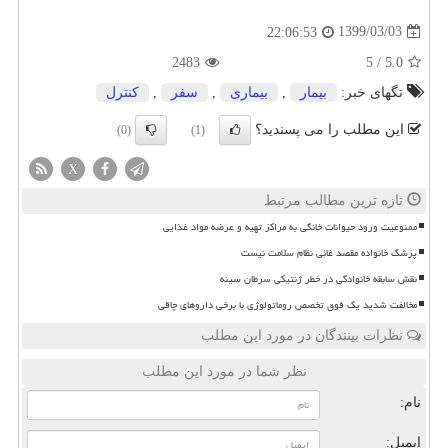
1399/03/03
22:06:53
2483
5
/
5.0
تگهای خبر:
بیمار
,
بیماری
,
سفر
,
كنترل
این مطلب را می پسندید؟
(0)
(1)
X
تازه ترین مطالب مرتبط
ممنوعیت ورود حیوانات خانگی به مراکز تهیه و عرضه مواد غذایی
پزشک خانواده مقصد غائی نظام سلامت نیست
نقش سابقه خانوادگی در خطر ژنتیکی سرطان سینه
مخالفت شدید یک فوق تخصص روماتولوژی با برخی داروهای چاقی
نظرات بینندگان در مورد این مطلب
نظر شما در مورد این مطلب
نام:
ایمیل: