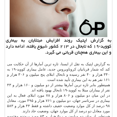
به گزارش اپتیك روند افزایش مبتلایان به بیماری
كووید-۱۹ كه تابحال در ۲۱۳ كشور شیوع یافته، ادامه دارد
و این بیماری همچنان قربانی می گیرد.
به گزارش اپتیک به نقل از ایسنا، تازه ترین آمارها از آن حکایت می
کند که شمار قربانیان کروناویروس جدید، عامل بیماری کووید-۱۹ به
۳۴۰ هزار و ۴۰ نفر رسیده و تابحال ابتلای پنج میلیون و ۳۰۶ هزار و
۱۶۱ نفر هم به این بیماری تأیید شده است.
همینطور بنابر تازه ترین آمارها بیشتر از دو میلیون و ۱۶۰ هزار و ۴۳
نفر از بیماران مبتلا به کووید-۱۹ تابحال بهبود یافته اند.
در این میان دو میلیون و ۸۰۶ هزار و ۷۸ مورد ابتلای فعال به این
بیماری در سرتاسر جهان، دو میلیون و ۷۶۱ هزار و ۴۹۵ مورد، معادل
۹۸ درصد از کل موارد وضعیت خفیف داشته و فقط ۴۴ هزار و ۵۸۳
مورد معادل دو درصد از کل موارد جهان، وضعیت حاد دارند.
همینطور از میان دو میلیون و ۵۰۰ هزار و ۸۳ مورد پرونده مختومه