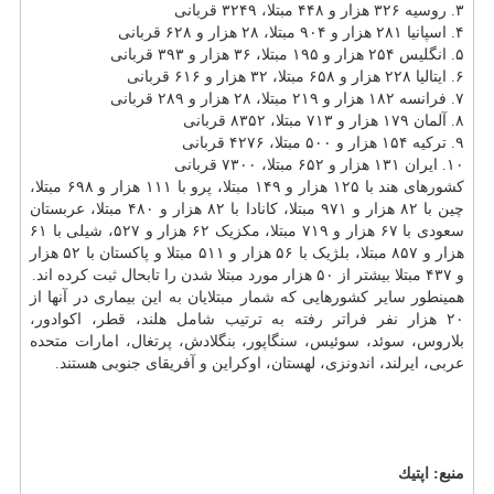
۳. روسیه ۳۲۶ هزار و ۴۴۸ مبتلا، ۳۲۴۹ قربانی
۴. اسپانیا ۲۸۱ هزار و ۹۰۴ مبتلا، ۲۸ هزار و ۶۲۸ قربانی
۵. انگلیس ۲۵۴ هزار و ۱۹۵ مبتلا، ۳۶ هزار و ۳۹۳ قربانی
۶. ایتالیا ۲۲۸ هزار و ۶۵۸ مبتلا، ۳۲ هزار و ۶۱۶ قربانی
۷. فرانسه ۱۸۲ هزار و ۲۱۹ مبتلا، ۲۸ هزار و ۲۸۹ قربانی
۸. آلمان ۱۷۹ هزار و ۷۱۳ مبتلا، ۸۳۵۲ قربانی
۹. ترکیه ۱۵۴ هزار و ۵۰۰ مبتلا، ۴۲۷۶ قربانی
۱۰. ایران ۱۳۱ هزار و ۶۵۲ مبتلا، ۷۳۰۰ قربانی
کشورهای هند با ۱۲۵ هزار و ۱۴۹ مبتلا، پرو با ۱۱۱ هزار و ۶۹۸ مبتلا،
چین با ۸۲ هزار و ۹۷۱ مبتلا، کانادا با ۸۲ هزار و ۴۸۰ مبتلا، عربستان
سعودی با ۶۷ هزار و ۷۱۹ مبتلا، مکزیک ۶۲ هزار و ۵۲۷، شیلی با ۶۱
هزار و ۸۵۷ مبتلا، بلژیک با ۵۶ هزار و ۵۱۱ مبتلا و پاکستان با ۵۲ هزار
و ۴۳۷ مبتلا بیشتر از ۵۰ هزار مورد مبتلا شدن را تابحال ثبت کرده اند.
همینطور سایر کشورهایی که شمار مبتلایان به این بیماری در آنها از
۲۰ هزار نفر فراتر رفته به ترتیب شامل هلند، قطر، اکوادور،
بلاروس، سوئد، سوئیس، سنگاپور، بنگلادش، پرتغال، امارات متحده
عربی، ایرلند، اندونزی، لهستان، اوکراین و آفریقای جنوبی هستند.
منبع:
اپتیك