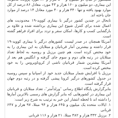
این بیماری، دو میلیون و ۱۶۰ هزار و ۴۳ مورد، معادل ۸۶ درصد از کل
موارد بهبود یافته و تنها ۳۴۰ هزار و ۴۰ مورد معادل ۱۴ درصد از موارد
جان باخته اند.
تابحال در چندین کشور درگیر با بیماری کووید-۱۹ محدودیت های
اعمال شده برای کنترل شیوع این بیماری برداشته شده و علاوه بر
بازگشایی کسب و کارها، امکان
سفر
و تردد برای افراد فراهم گشته
است.
آمریکا همچنان در صدر لیست کشورهای درگیر با بیماری کووید-۱۹
قرار داشته و بیشترین آمار قربانیان و مبتلایان به این بیماری را به
خود مختص کرده است. هم چنین برزیل و روسیه به لحاظ تعداد
مبتلایان در رتبه های دوم و سوم جای گرفته و انگلیس هم بعد از
آمریکا بیشترین شمار قربانیان ناشی از کروناویروس را به خود
مختص کرده است.
برزیل با افزایش شمار مبتلایان جدید خود از اسپانیا و سپس روسیه
در جدول کشورهای درگیر کرونا پیشی گرفته و در رتبه دوم جهان
قرار گرفته است.
بنابرگزارش پایگاه اطلاع رسانی "ورلداُمتر"، تعداد مبتلایان و قربانیان
این بیماری در کشورهایی که بنابر گزارش های رسمی بالاترین آمارها
را داشته اند تا لحظه انتشار این خبر به ترتیب به شرح زیر است:
۱. ایالات متحده یک میلیون و ۶۴۵ هزار و ۹۴ مبتلا، ۹۷ هزار و ۶۴۷
قربانی
۲. برزیل ۳۳۲ هزار و ۳۸۲ مبتلا، ۲۱ هزار و ۱۱۶ قربانی