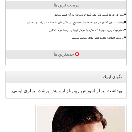
پربحث ترین ها
بیماری ای که کسی فکر نمی کند خردسالان به آن مبتلا شوند
وضعیت جوی کشور در ۷۲ ساعت آینده موج بارندگی های تابستانه در راه ۱۱ استان
ممنوعیت ورود حیوانات خانگی به مراکز تهیه و عرضه مواد غذایی
پزشک خانواده مقصد غائی نظام سلامت نیست
جدیدترین ها
تگهای اپتیك
بهداشت
بیمار
آموزش
رپورتاژ
آزمایش
پزشك
بیماری
ایمنی