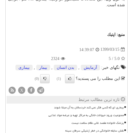
شده است.
منبع:
اپتیك
1399/03/15
14:39:07
2324
5
/
5.0
تگهای خبر:
آزمایش
,
بدن انسان
,
بیمار
,
بیماری
این مطلب را می پسندید؟
(0)
(1)
X
تازه ترین مطالب مرتبط
بیماری ای که کسی فکر نمی کند خردسالان به آن مبتلا شوند
ممنوعیت ورود حیوانات خانگی به مراکز تهیه و عرضه مواد غذایی
پزشک خانواده مقصد غائی نظام سلامت نیست
نقش سابقه خانوادگی در خطر ژنتیکی سرطان سینه