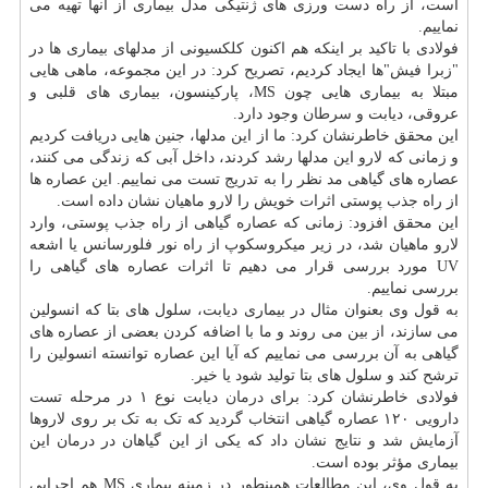
است، از راه دست ورزی های ژنتیکی مدل بیماری از آنها تهیه می
نماییم.
فولادی با تاکید بر اینکه هم اکنون کلکسیونی از مدلهای بیماری ها در
"زبرا فیش"ها ایجاد کردیم، تصریح کرد: در این مجموعه، ماهی هایی
مبتلا به بیماری هایی چون MS، پارکینسون، بیماری های قلبی و
عروقی، دیابت و
سرطان
وجود دارد.
این محقق خاطرنشان کرد: ما از این مدلها، جنین هایی دریافت کردیم
و زمانی که لارو این مدلها رشد کردند، داخل آبی که زندگی می کنند،
عصاره های گیاهی مد نظر را به تدریج تست می نماییم. این عصاره ها
از راه جذب پوستی اثرات خویش را لارو ماهیان نشان داده است.
این محقق افزود: زمانی که عصاره گیاهی از راه جذب پوستی، وارد
لارو ماهیان شد، در زیر میکروسکوپ از راه نور فلورسانس یا اشعه
UV مورد بررسی قرار می دهیم تا اثرات عصاره های گیاهی را
بررسی نماییم.
به قول وی بعنوان مثال در بیماری دیابت، سلول های بتا که انسولین
می سازند، از بین می روند و ما با اضافه کردن بعضی از عصاره های
گیاهی به آن بررسی می نماییم که آیا این عصاره توانسته انسولین را
ترشح کند و سلول های بتا تولید شود یا خیر.
فولادی خاطرنشان کرد: برای
درمان
دیابت نوع ۱ در مرحله تست
دارویی ۱۲۰ عصاره گیاهی انتخاب گردید که تک به تک بر روی لاروها
آزمایش شد و نتایج نشان داد که یکی از این گیاهان در درمان این
بیماری مؤثر بوده است.
به قول وی، این مطالعات همینطور در زمینه بیماری MS هم اجرایی