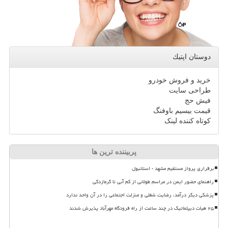
دوستان اپتیك
خرید و فروش خودرو
طراحی سایت
فیش حج
قیمت بیسیم باوفنگ
کوتاه کننده لینک
پربیننده ترین ها
برقراری پرواز مستقیم مشهد - استانبول
راهنمای حضور ایمن در مراسم طولانی از کم آبی تا گرمازدگی
پزشکی دیگر درآمد، رضایت شغلی و منزلت اجتماعی را در آن واحد ندارد
۲۵ هیأت دیپلماتیک در چند ساعت از راه فرودگاه مهرآباد پذیرش شدند