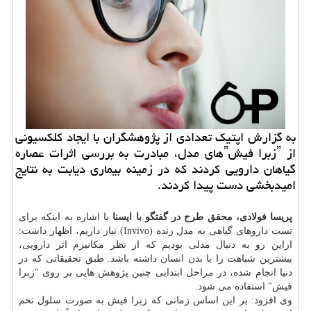
به گزارش اپتیك تعدادی از پژوهشگران با ایجاد كلكسیونی
از ˮزبرا فیشˮهای مدل، مبادرت به بررسی اثرات عصاره
گیاهان دارویی كردند كه در زمینه بیماری دیابت به نتایج
امیدبخشی دست پیدا كردند.
پریسا فولادی، محقق طرح در گفتگو با ایسنا
با اشاره به اینکه برای
تست داروهای گیاهی به مدل زنده (Invivo) نیاز داریم، اظهار داشت:
ازاین رو به دنبال مدلی بودیم که از نظر مکانیزم اثر دارویی،
بیشترین شباهت را با
بدن انسان
داشته باشد. طبق تحقیقاتی که در
دنیا انجام شده، در مراحل ابتدایی چنین پژوهش هایی بر روی "زبرا
فیش" استفاده می شود.
وی افزود: بر این اساس زمانی که زبرا فیش به صورت سلول تخم