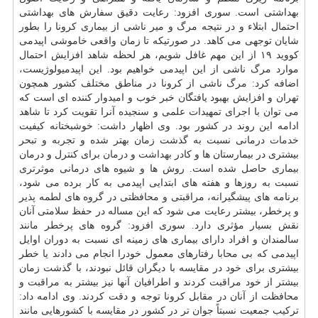
بهداشتی است. سوری افزود: رعایت دقیق سفارش های بهداشتی
احتمال ابتلاء و در نتیجه مرگ و میر ناشی از بیماری کرونا را بطور
شایان توجهی می کاهد. در صورتیکه تا زمان واقعی خاموشی اپیدمی
کووید ۱۹ از این مهم غافل شویم، هر لحظه شاهد افزایش احتمال
موارد مرگ ناشی از این اپیدمی خواهیم بود. این اپیدمیولوژیست،
اضافه کرد: مرگ ناشی از کرونا در مناطق مختلف کشور همچون
تهران و افزایش بهبود یافتگان خبر خوب و امیدوار کننده ای است که
می توان با اجرای تمهیدات علمی و سنجیده آنرا تقویت کرد تا شاهد
ادامه این روند در کشور بود. وی اظهار داشت: خوشبختانه کیفیت
خدمات
درمانی نسبت به گذشت زمان بهتر شده و تجربه و تبحر
بیشتری در بیمارستان ها و کادر
بهداشت
و
درمان
برای کنترل و درمان
بیماری حاصل شده است. روش ها و شیوه های درمانی موثرتری
نسبت به روزها و هفته های ابتدایی اپیدمی به کار برده می شود،
برنامه های پیشگیرانه، مراقبتی و محافظتی در گروه های لطمه پذیر
و پرخطر، بیشتر رعایت می شود که این مساله در حفظ سلامتی آنان
نقش بسیار مؤثری دارد. سوری افزود: گروه های پرخطر مانند
سالمندان و افراد دارای بیماری های زمینه ای نسبت به دوران اوایل
اپیدمی که بی محابا رفتارهای معمول خودرا انجام می دادند یا خطر
بیشتری برای خود در مقایسه با دیگران قائل نبودند، با گذشت زمان
بیشتر از خود مراقبت کردند و اطرافیان آنها نیز بیشتر به مراقبت و
محافظت از آنان در مقابل کرونا توجه و دقت کردند. وی ادامه داد:
ترکیب جمعیت نسبتاً جوان تر در کشور در مقایسه با کشورهایی مانند