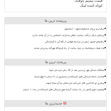
قیمت بیسیم باوفنگ
کوتاه کننده لینک
پربیننده ترین ها
برقراری پرواز مستقیم مشهد - استانبول
پزشکی دیگر درآمد، رضایت شغلی و منزلت اجتماعی را در آن واحد ندارد
راهنمای حضور ایمن در مراسم طولانی از کم آبی تا گرمازدگی
۲۵ هیأت دیپلماتیک در چند ساعت از راه فرودگاه مهرآباد پذیرش شدند
پربحث ترین ها
مشکلات مسکن مهر پردیس بعد از 18 سال باید حل شود
هشدار ادامه بارندگی های تابستانه و رعدوبرق در ۴ استان تا چهارشنبه
بیماری ای که کسی فکر نمی کند خردسالان به آن مبتلا شوند
وضعیت جوی کشور در ۷۲ ساعت آینده موج بارندگی های تابستانه در راه ۱۱ استان
جدیدترین ها