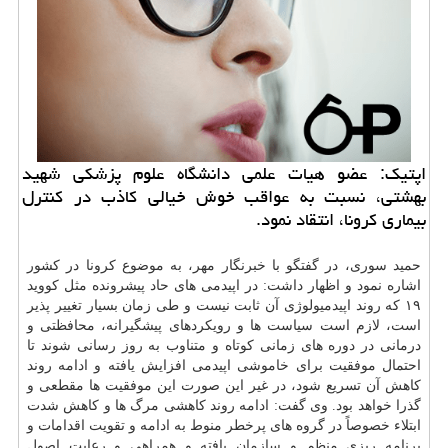
اپتیك: عضو هیات علمی دانشگاه علوم پزشكی شهید
بهشتی، نسبت به عواقب خوش خیالی كاذب در كنترل
بیماری كرونا، انتقاد نمود.
حمید سوری، در گفتگو با خبرنگار مهر، به موضوع کرونا در کشور
اشاره نمود و اظهار داشت: در اپیدمی های حاد پیشرونده مثل کووید
۱۹ که روند اپیدمیولوژی آن ثابت نیست و طی زمان بسیار تغییر پذیر
است، لازم است سیاست ها و رویکردهای پیشگیرانه، محافظتی و
درمانی در دوره های زمانی کوتاه و متناوب به روز رسانی شوند تا
احتمال موفقیت برای خاموشی اپیدمی افزایش یافته و ادامه روند
کاهش آن تسریع شود، در غیر این صورت این موفقیت ها مقطعی و
گذرا خواهد بود. وی گفت: ادامه روند کاهشی مرگ ها و کاهش شدت
ابتلاء خصوصاً در گروه های پرخطر منوط به ادامه و تقویت اقدامات و
برنامه ریزی منظم و
سازمان
یافته و همراهی و رعایت اصول