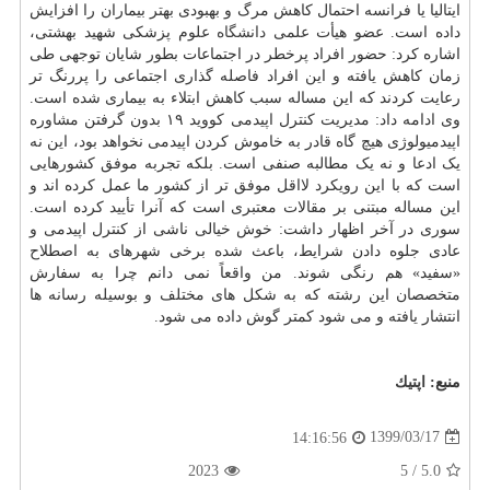
ایتالیا یا فرانسه احتمال کاهش مرگ و بهبودی بهتر بیماران را افزایش
داده است. عضو هیأت علمی
دانشگاه
علوم پزشکی شهید بهشتی،
اشاره کرد: حضور افراد پرخطر در اجتماعات بطور شایان توجهی طی
زمان کاهش یافته و این افراد فاصله گذاری اجتماعی را پررنگ تر
رعایت کردند که این مساله سبب کاهش ابتلاء به بیماری شده است.
وی ادامه داد: مدیریت کنترل اپیدمی کووید ۱۹ بدون گرفتن مشاوره
اپیدمیولوژی هیچ گاه قادر به خاموش کردن اپیدمی نخواهد بود، این نه
یک ادعا و نه یک مطالبه صنفی است. بلکه تجربه موفق کشورهایی
است که با این رویکرد لااقل موفق تر از کشور ما عمل کرده اند و
این مساله مبتنی بر مقالات معتبری است که آنرا تأیید کرده است.
سوری در آخر اظهار داشت: خوش خیالی ناشی از کنترل اپیدمی و
عادی جلوه دادن شرایط، باعث شده برخی شهرهای به اصطلاح
«سفید» هم رنگی شوند. من واقعاً نمی دانم چرا به سفارش
متخصصان این رشته که به شکل های مختلف و بوسیله رسانه ها
انتشار یافته و می شود کمتر گوش داده می شود.
منبع:
اپتیك
1399/03/17
14:16:56
2023
5
/
5.0