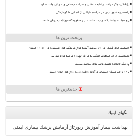
پزشکی دیگر درآمد، رضایت شغلی و منزلت اجتماعی را در آن واحد ندارد
راهنمای حضور ایمن در مراسم طولانی از کم آبی تا گرمازدگی
۲۵ هیأت دیپلماتیک در چند ساعت از راه فرودگاه مهرآباد پذیرش شدند
پربحث ترین ها
وضعیت جوی کشور در ۷۲ ساعت آینده موج بارندگی های تابستانه در راه ۱۱ استان
ممنوعیت ورود حیوانات خانگی به مراکز تهیه و عرضه مواد غذایی
پزشک خانواده مقصد غائی نظام سلامت نیست
۱۹۰ واحد مسکن استیجاری آماده واگذاری به زوج های جوان است
جدیدترین ها
تگهای اپتیك
بهداشت
بیمار
آموزش
رپورتاژ
آزمایش
پزشك
بیماری
ایمنی