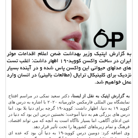
به گزارش اپتیك وزیر بهداشت ضمن اعلام اقدامات موثر
ایران در ساخت واكسن كووید-۱۹ اظهار داشت: اغلب تست
های مدلهای حیوانی این واكسن پاس شده و در آینده بسیار
نزدیك برای كلینیكال ترایال (مطالعات بالینی) در انسان وارد
عمل خواهیم شد.
به گزارش اپتیک به نقل از ایسنا،
دکتر سعید نمکی در مراسم افتتاح
نمایشگاه بین المللی فارمکس خاورمیانه ۲۰۲۰ با اشاره به درس های
کووید ۱۹ به دنیا، اظهار داشت: کووید-۱۹ گرچه برای دنیا بلا بود، اما
درس های بزرگی هم به دنیا آموخت؛ نخستین درس این بود که دنیا در
عین ادعای آگاهی، اما بسیار ناآگاه است به آنچه که می تواند اقتصاد،
فرهنگ و تمام زیربناهای کشورها را تحت تأثیر قرار دهد.
وی اضافه کرد: دومین درس کووید-۱۹ به دنیا آن بود که عده ای