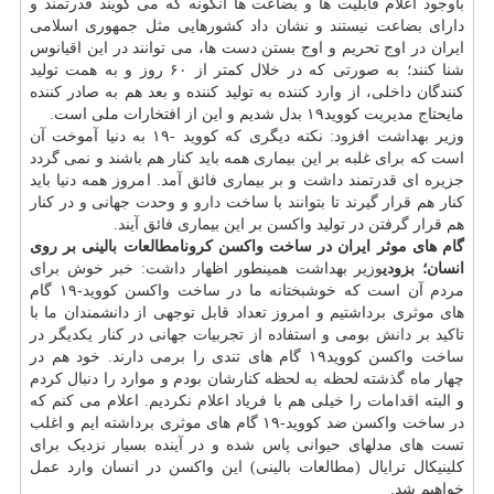
باوجود اعلام قابلیت ها و بضاعت ها آنگونه که می گویند قدرتمند و
دارای بضاعت نیستند و نشان داد کشورهایی مثل جمهوری اسلامی
ایران در اوج تحریم و اوج بستن دست ها، می توانند در این اقیانوس
شنا کنند؛ به صورتی که در خلال کمتر از ۶۰ روز و به همت تولید
کنندگان داخلی، از وارد کننده به تولید کننده و بعد هم به صادر کننده
مایحتاج مدیریت کووید۱۹ بدل شدیم و این از افتخارات ملی است.
وزیر
بهداشت
افزود: نکته دیگری که کووید -۱۹ به دنیا آموخت آن
است که برای غلبه بر این بیماری همه باید کنار هم باشند و نمی گردد
جزیره ای قدرتمند داشت و بر بیماری فائق آمد. امروز همه دنیا باید
کنار هم قرار گیرند تا بتوانند با ساخت
دارو
و وحدت جهانی و در کنار
هم قرار گرفتن در تولید واکسن بر این بیماری فائق آیند.
گام های موثر ایران در ساخت واکسن کرونا
مطالعات بالینی بر روی
انسان؛ بزودی
وزیر بهداشت همینطور اظهار داشت: خبر خوش برای
مردم آن است که خوشبختانه ما در ساخت واکسن کووید-۱۹ گام
های موثری برداشتیم و امروز تعداد قابل توجهی از دانشمندان ما با
تاکید بر
دانش
بومی و استفاده از تجربیات جهانی در کنار یکدیگر در
ساخت واکسن کووید۱۹ گام های تندی را برمی دارند. خود هم در
چهار ماه گذشته لحظه به لحظه کنارشان بودم و موارد را دنبال کردم
و البته اقدامات را خیلی هم با فریاد اعلام نکردیم. اعلام می کنم که
در ساخت واکسن ضد کووید-۱۹ گام های موثری برداشته ایم و اغلب
تست های مدلهای حیوانی پاس شده و در آینده بسیار نزدیک برای
کلینیکال ترایال (مطالعات بالینی) این واکسن در انسان وارد عمل
خواهیم شد.