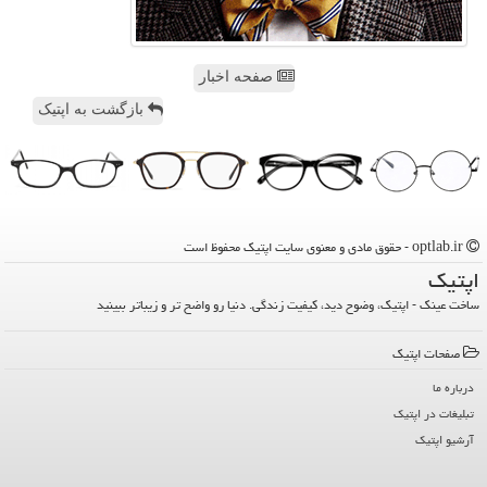
صفحه اخبار
بازگشت به اپتیک
optlab.ir - حقوق مادی و معنوی سایت اپتیك محفوظ است
اپتیك
ساخت عینک - اپتیک، وضوح دید، کیفیت زندگی. دنیا رو واضح تر و زیباتر ببینید
صفحات اپتیك
درباره ما
تبلیغات در اپتیك
آرشیو اپتیك