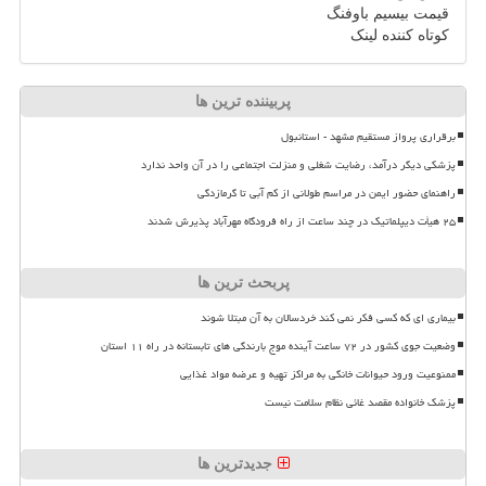
قیمت بیسیم باوفنگ
کوتاه کننده لینک
پربیننده ترین ها
برقراری پرواز مستقیم مشهد - استانبول
پزشکی دیگر درآمد، رضایت شغلی و منزلت اجتماعی را در آن واحد ندارد
راهنمای حضور ایمن در مراسم طولانی از کم آبی تا گرمازدگی
۲۵ هیأت دیپلماتیک در چند ساعت از راه فرودگاه مهرآباد پذیرش شدند
پربحث ترین ها
بیماری ای که کسی فکر نمی کند خردسالان به آن مبتلا شوند
وضعیت جوی کشور در ۷۲ ساعت آینده موج بارندگی های تابستانه در راه ۱۱ استان
ممنوعیت ورود حیوانات خانگی به مراکز تهیه و عرضه مواد غذایی
پزشک خانواده مقصد غائی نظام سلامت نیست
جدیدترین ها