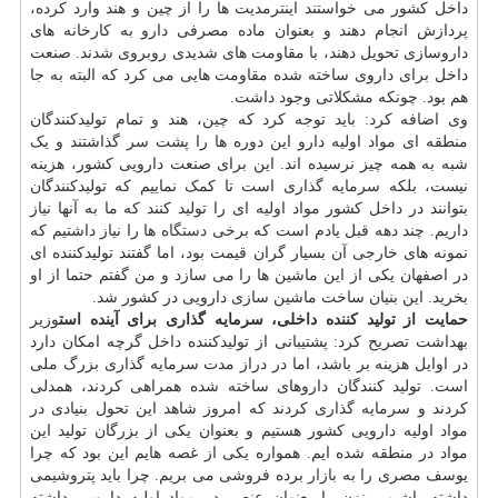
داخل کشور می خواستند اینترمدیت ها را از چین و هند وارد کرده،
پردازش انجام دهند و بعنوان ماده مصرفی دارو به کارخانه های
داروسازی تحویل دهند، با مقاومت های شدیدی روبروی شدند. صنعت
داخل برای داروی ساخته شده مقاومت هایی می کرد که البته به جا
هم بود. چونکه مشکلاتی وجود داشت.
وی اضافه کرد: باید توجه کرد که چین، هند و تمام تولیدکنندگان
منطقه ای مواد اولیه دارو این دوره ها را پشت سر گذاشتند و یک
شبه به همه چیز نرسیده اند. این برای صنعت دارویی کشور، هزینه
نیست، بلکه سرمایه گذاری است تا کمک نماییم که تولیدکنندگان
بتوانند در داخل کشور مواد اولیه ای را تولید کنند که ما به آنها نیاز
داریم. چند دهه قبل یادم است که برخی
دستگاه
ها را نیاز داشتیم که
نمونه های خارجی آن بسیار گران قیمت بود، اما گفتند تولیدکننده ای
در اصفهان یکی از این ماشین ها را می سازد و من گفتم حتما از او
بخرید. این بنیان ساخت ماشین سازی دارویی در کشور شد.
حمایت از تولید کننده داخلی، سرمایه گذاری برای آینده است
وزیر
بهداشت تصریح کرد: پشتیبانی از تولیدکننده داخل گرچه امکان دارد
در اوایل هزینه بر باشد، اما در دراز مدت سرمایه گذاری بزرگ ملی
است. تولید کنندگان داروهای ساخته شده همراهی کردند، همدلی
کردند و سرمایه گذاری کردند که امروز شاهد این تحول بنیادی در
مواد اولیه دارویی کشور هستیم و بعنوان یکی از بزرگان تولید این
مواد در منطقه شده ایم. همواره یکی از غصه هایم این بود که چرا
یوسف مصری را به
بازار
برده فروشی می بریم. چرا باید پتروشیمی
داشته باشیم، بنزن را بعنوان عنصر در مواد اولیه دارویی داشته