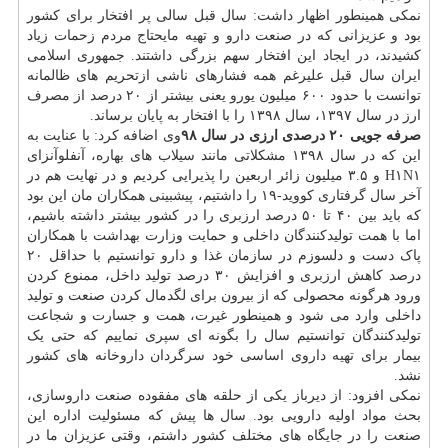
نمکی همینطور اظهار داشت: سال قبل سالی پر افتخار برای کشور
بود و عزیزانی که در صنعت دارو و تهیه مایحتاج مردم زحمات زیاد
کشیدند، در ایجاد این افتخار سهم بزرگی داشتند. جمهوری اسلامی
ایران سال قبل علیرغم همه فشارهای ناشی ازتحریم های ظالمانه
توانست با حدود ۶۰۰ میلیون یورو یعنی بیشتر از ۲۰ درصد از مصرف
ارز در سال ۱۳۹۷، سال ۱۳۹۸ را با افتخار به پایان برساند.
صرفه جویی ۲۰ درصدی ارزی در سال ۹۸
وی اضافه کرد: با عنایت به
این که در سال ۱۳۹۸ مشکلاتی مانند سیلاب های بهاره، آنفلوآنزای
H۱N۱ و ۳.۵ میلیون زائر اربعین را پذیرایی کردیم و در نهایت هم در
آخر سال گرفتاری کووید-۱۹ را داشتیم، پیشبینی همکاران مان این بود
که باید بین ۴۰ تا ۵۰ درصد ارزبری را در کشور بیشتر داشته باشیم،
اما با همت تولیدکنندگان داخلی و حمایت وزارت بهداشت با همکاران
پاک دست و دلسوزم در سازمان غذا و دارو توانستیم با حداقل ۲۰
درصد کاهش ارزبری و افزایش ۳۰ درصد تولید داخل، ممنوع کردن
ورود هرگونه محصولی که از بیرون برای لگدمال کردن صنعت و تولید
داخلی وارد می شود و همینطور غیرت، همت و جسارت و شجاعت
تولیدکنندگان توانستیم سال را بگونه ای سپری نماییم که حتی یک
بیمار برای تهیه داروی اساسی خود سرگردان داروخانه های کشور
نشد.
نمکی افزود: از دیرباز یکی از حلقه های مفقوده صنعت داروسازی،
بحث مواد اولیه دارویی بود. سال ها پیش که مسئولیت اداره این
صنعت را در جایگاه های مختلف کشور داشتم، وقتی عزیزان ما در