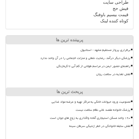
طراحی سایت
فیش حج
قیمت بیسیم باوفنگ
کوتاه کننده لینک
پربیننده ترین ها
برقراری پرواز مستقیم مشهد - استانبول
پزشکی دیگر درآمد، رضایت شغلی و منزلت اجتماعی را در آن واحد ندارد
راهنمای حضور ایمن در مراسم طولانی از کم آبی تا گرمازدگی
نقش تغذیه در سلامت روان
پربحث ترین ها
ممنوعیت ورود حیوانات خانگی به مراکز تهیه و عرضه مواد غذایی
پزشک خانواده مقصد غائی نظام سلامت نیست
۱۹۰ واحد مسکن استیجاری آماده واگذاری به زوج های جوان است
نقش سابقه خانوادگی در خطر ژنتیکی سرطان سینه