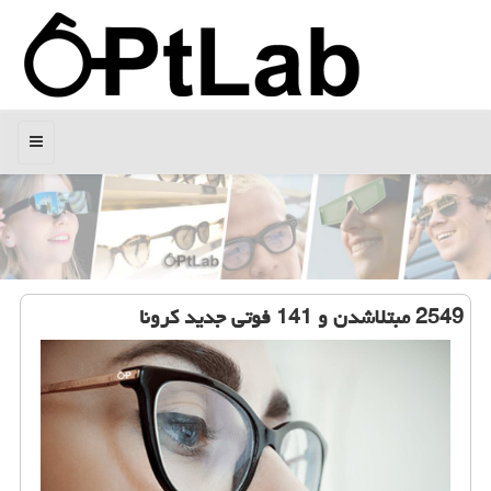
منو
2549 مبتلاشدن و 141 فوتی جدید كرونا