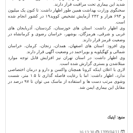
شدید این بیماری تحت مراقبت قرار دارند.
سخنگوی
وزارت بهداشت
همین طور اظهار داشت: تا کنون یک میلیون
و ۶۹۳ هزار و ۲۴۲ آزمایش تشخیص کووید۱۹ در کشور انجام شده
است.
وی اظهار داشت: استان های خوزستان، کردستان، آذربایجان های
غربی و شرقی، هرمزگان، بوشهر، خراسان رضوی و کرمانشاه در
وضعیت قرمز قرار دارند.
وی افزود: استان های اصفهان، همدان، زنجان، کرمان، خراسان
شمالی و کهگیلویه و بویراحمد در وضعیت آگهی قرار دارند.
وی اظهار داشت: در استان تهران نیز افزایش قابل توجه موارد
مبتلاشدن و بستری گزارش شده است.
لاری با اعلان اینکه کرونا همچنان واکسن و
دارو
و
درمان
اختصاصی
ندارد، اظهار داشت: اما با رعایت فاصله گذاری تا ۱.۵ متر، شست
وشوی مرتب دست ها و استفاده از ماسک می توان تا ۹۷ درصد در
مقابل این بیماری ایمن شد.
منبع:
اپتیك
1399/04/11
16:13:30