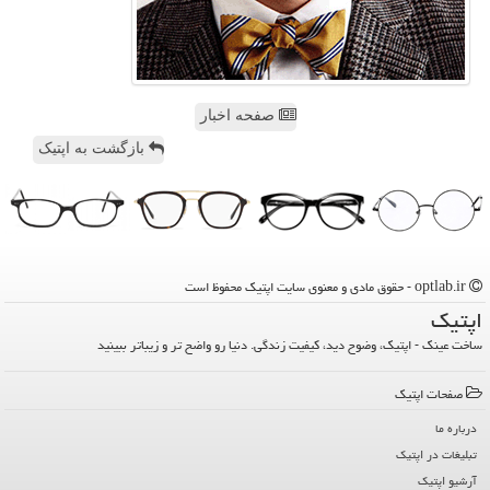
صفحه اخبار
بازگشت به اپتیک
optlab.ir - حقوق مادی و معنوی سایت اپتیك محفوظ است
اپتیك
ساخت عینک - اپتیک، وضوح دید، کیفیت زندگی. دنیا رو واضح تر و زیباتر ببینید
صفحات اپتیك
درباره ما
تبلیغات در اپتیك
آرشیو اپتیك