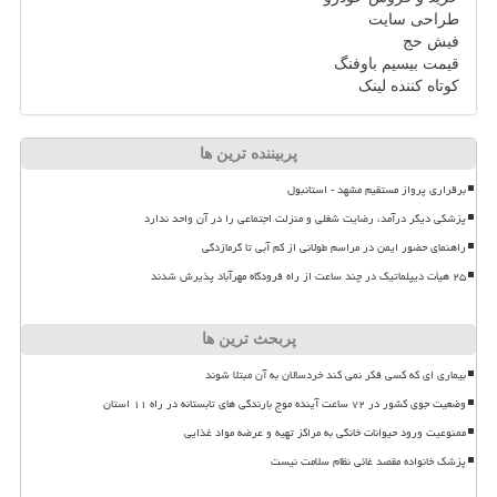
طراحی سایت
فیش حج
قیمت بیسیم باوفنگ
کوتاه کننده لینک
پربیننده ترین ها
برقراری پرواز مستقیم مشهد - استانبول
پزشکی دیگر درآمد، رضایت شغلی و منزلت اجتماعی را در آن واحد ندارد
راهنمای حضور ایمن در مراسم طولانی از کم آبی تا گرمازدگی
۲۵ هیأت دیپلماتیک در چند ساعت از راه فرودگاه مهرآباد پذیرش شدند
پربحث ترین ها
بیماری ای که کسی فکر نمی کند خردسالان به آن مبتلا شوند
وضعیت جوی کشور در ۷۲ ساعت آینده موج بارندگی های تابستانه در راه ۱۱ استان
ممنوعیت ورود حیوانات خانگی به مراکز تهیه و عرضه مواد غذایی
پزشک خانواده مقصد غائی نظام سلامت نیست