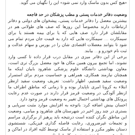
«هیچ کس بدون ماسک وارد نمی شود» این را نگهبان می گوید.
وضعیت دفاتر
خدمات
پستی و مطب پزشکان در حد فاجعه
بیشترین معضل را دفاتر خدمات پستی، پیشخوان های دولتی و دفاتر
ارتباطات دارند مخصوصاً این روزها که صف های طولانی هم در
مقابلشان قرار دارد صف هایی که یا برای بیمه هستند یا برای
سیمکارت … سیمکارت هایی که دارد به قیمت جان مردم تمام می
شود تا بتوانند معضلات اقتصادی شان را در بورس و سهام عدالت و
ثبت نام خودرو و… بیابند.
برخی از این دفاتر میزی در مقابل درب قرار داده تا کسی وارد
نشوند، اما تجمع بیرون همین مکان ها خود معضل بزرگ تری است،
معاون بهداشتی دانشگاه علوم پزشکی شاهرود بابیان اینکه ما
همچنان نیازمند همکاری، همراهی و حساسیت مردم برای استمرار
وضعیت سفید هستیم، اظهار داشت: تعریف وضعیت سفید ازنظر
ابتلاء به کرونا امری ناپایدار بوده و تا زمانی که مناطق اطراف ما
ازنظر آلودگی در وضعیت قرمز قرار دارند در صورت عدم رعایت
پروتکل های بهداشتی احتمال تغییر به وضعیت قرمز وجود دارد.
احسان بینش اضافه کرد: باتوجه به افزایش موارد مثبت سرپایی و
بستری در چند روز اخیر در شهرستان های شاهرود و میامی، وضعیت
این مناطق نگران کننده است درنتیجه باید پرهیز از برگزاری مراسم
و تجمعات غیرضروری، رعایت فاصله گذاری فیزیکی، شستشوی
دستان بطور مکرر و استفاده از ماسک توسط کلیه افراد در اماکن و