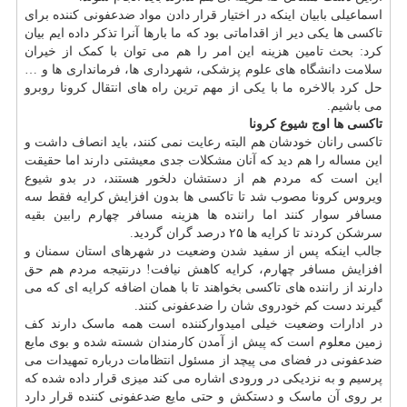
اسماعیلی بابیان اینکه در اختیار قرار دادن مواد ضدعفونی کننده برای
تاکسی ها یکی دیر از اقداماتی بود که ما بارها آنرا تذکر داده ایم بیان
کرد: بحث تامین هزینه این امر را هم می توان با کمک از خیران
سلامت دانشگاه های علوم پزشکی، شهرداری ها، فرمانداری ها و …
حل کرد بالاخره ما با یکی از مهم ترین راه های انتقال کرونا روبرو
می باشیم.
تاکسی ها اوج شیوع کرونا
تاکسی رانان خودشان هم البته رعایت نمی کنند، باید انصاف داشت و
این مساله را هم دید که آنان مشکلات جدی معیشتی دارند اما حقیقت
این است که مردم هم از دستشان دلخور هستند، در بدو شیوع
ویروس کرونا مصوب شد تا تاکسی ها بدون افزایش کرایه فقط سه
مسافر سوار کنند اما راننده ها هزینه مسافر چهارم رابین بقیه
سرشکن کردند تا کرایه ها ۲۵ درصد گران گردید.
جالب اینکه پس از سفید شدن وضعیت در شهرهای استان سمنان و
افزایش مسافر چهارم، کرایه کاهش نیافت! درنتیجه مردم هم حق
دارند از راننده های تاکسی بخواهند تا با همان اضافه کرایه ای که می
گیرند دست کم خودروی شان را ضدعفونی کنند.
در ادارات وضعیت خیلی امیدوارکننده است همه ماسک دارند کف
زمین معلوم است که پیش از آمدن کارمندان شسته شده و بوی مایع
ضدعفونی در فضای می پیچد از مسئول انتظامات درباره تمهیدات می
پرسیم و به نزدیکی در ورودی اشاره می کند میزی قرار داده شده که
بر روی آن ماسک و دستکش و حتی مایع ضدعفونی کننده قرار دارد