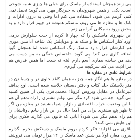
می زنند همچنان استفاده از ماسک برای خیلی ها چیزی شبیه شوخی
است. یکی از همین شهروندان به خبرنگار مهر، می گوید: تحمل نمی
کنم، گرمم می شود، استفاده می کنم اما وقتی به درون ادارات و
بانک ها و مغازه ها می روم، ماسکم همیشه در جیبم قرار دارد و به
محض ورود به مکانی آنرا می زنم.
این شهروند ماسکش را که چهار تا کرده از جیب شلوارش درمی
آورد کنار اسکناس ها و سکه ها و موبایلش یک شاخه آدامس موزی
هم کنارشان قرار دارد ماسک رنگ اسکناس شده اما همچنان گویا
اضافه کاری می کند! می گوید: «احساس خفگی به من دست می
دهد من سابقه بیماری آسم دارم البته نه شدید اما همین قدرش هم
مرا اذیت می کند سرگیجه می گیرم».
شرایط عادی در مغازه ها
در مغازه ها هم انگار همه چیز به همان کاغذ جلوی در و چسباندن دو
متر پلاستیک جلد کتاب و دفتر دبستان خلاصه شده است، اوج پدافند
غیرعامل در مقابل ویروس کرونا! محمدباقری یکی از همین کسبه
می گوید: چه می شود کرد مگر می توانم مشتری را راه ندهم آن هم
با این وضعیت خراب اقتصادی و بازار، شما بنشینید در مغازه من اگر
تا ظهر پنج مشتری برای من آمد! حال در این
بازار
بیایم دوتایشان را
هم راه ندهم مگر می شود؟ آنانی که قانون می گذارند فکری برای
این هایش نمی کنند؟
باقری می افزاید: فکر کردم بروم ماسک و دستکش بخرم بگذارم
بیرون مغازه اولاً هر شش عدد ماسک را ۱۲ هزار تومان می فروشند