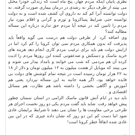
نظری بابیان اینکه مردم چهار، پنج ماه است که زندگی خودرا مختل
می بینند از طرف دیگر نه رشدی در درمان بیماری صورت گرفته، نه
دولت توانسته آنرا کم کند نه داروی آن کشف شده است و نه دولت
توانسته حتی شرایط پساکرونا و تورم و گرانی و اقلام مورد نیاز
مردم را تامین کند در نتیجه آیا مردم حق ندارند درباره این مساله
مطالبه کنند؟
وی اضافه کرد: از طرفی دولت هم درست می گوید واقعاً باید
پذیرفت که بدون همکاری مردم نمی توان کرونا را کم کرد اما در
ازایش دولت هم باید برای ترغیب مردم کاری انجام دهد هزینه های
خرید ماسک و دستکش و ضدعفونی کننده این روزها مردم را اذیت
کرده آن هم مردمی که شب می خوابند و بامداد بیدار می شوند و
می بینند که موبایل از هشت میلیون به ۱۲ میلیون تومان و دلار از ۱۸
به ۲۲ هزار تومان رسیده است در نتیجه تمام کوشش های دولت بی
فایده خواهد بود، اگر همه جانبه به این مساله نپردازد یعنی هم
آموزش و آگاهی بخشی را داشته باشد هم نظارت، هم مسائل
اقتصادی و...
باید دید در ایام آتش قانون ماسک الزامی در استان سمنان چطور
پیش خواهد رفت. شاید باید گفت مردم یکی دو روز نخست اجرای هر
طرحی برخی مقاومت ها را نشان می دهند تا شرایط برایشان عادی
شود اما دست کم این دو روز که نشان داده چیزی که در این بین
عادی شده اتفاقاً خطر کرونا است!