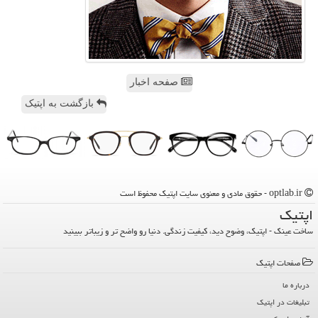
صفحه اخبار
بازگشت به اپتیک
optlab.ir - حقوق مادی و معنوی سایت اپتیك محفوظ است
اپتیك
ساخت عینک - اپتیک، وضوح دید، کیفیت زندگی. دنیا رو واضح تر و زیباتر ببینید
صفحات اپتیك
درباره ما
تبلیغات در اپتیك