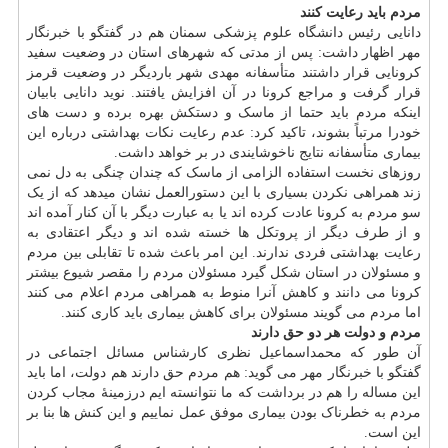
مردم باید رعایت کنند
دانایی رئیس دانشگاه علوم پزشکی سمنان هم در گفتگو با خبرنگار
مهر اظهار داشت: پس از مدتی که شهرهای استان در وضعیت سفید
کرونایی قرار داشتند متأسفانه مهدی شهر باردیگر در وضعیت قرمز
قرار گرفت و مراجع کرونا در آن افزایش یافتند. نوید دانایی بابیان
اینکه مردم باید حتما از ماسک و دستکش بهره برده و دست های
خودرا مرتباً بشوند، تاکید کرد: عدم رعایت نکات بهداشتی درباره این
بیماری متأسفانه نتایج ناخوشایندی در بر خواهد داشت.
روزهای نخست استفاده الزامی از ماسک که چندان چنگی به دل نمی
زند همراهی نکردن بسیاری با این دستورالعمل نشان میدهد که از یک
سو مردم به کرونا عادت کرده اند یا به عبارت دیگر با آن کنار آمده اند
و از طرف دیگر از پروتکل ها خسته شده اند و دیگر اعتقادی به
رعایت بهداشتی فردی ندارند. این امر باعث شده تا تقابلی بین مردم
و مسئولان در استان شکل گیرد مسئولان مردم را مقصر شیوع بیشتر
کرونا می دانند و کاهش آنرا منوط به همراهی مردم اعلام می کنند
اما مردم می گویند مسئولان برای کاهش بیماری باید کاری کنند.
مردم و دولت هر دو حق دارند
آن طور که محمداسماعیل نظری کارشناس مسائل اجتماعی در
گفتگو با خبرنگار مهر می گوید: هم مردم حق دارند هم دولت، اما باید
این مساله را هم در برداشت که ما نتوانسته ایم درزمینهٔ مجاب کردن
مردم به خطرناک بودن بیماری موفق عمل نماییم و این کنش ها بنا بر
این است.