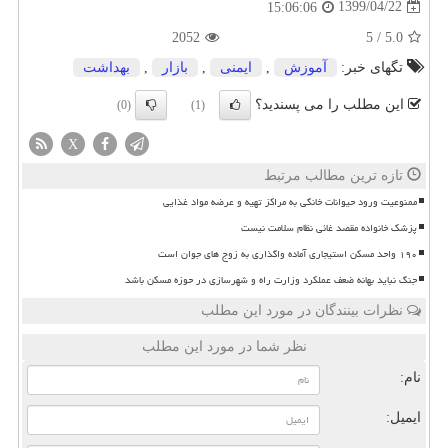
1399/04/22
15:06:06
2052
5
/
5.0
تگهای خبر:
آموزش
,
ایمنی
,
بازار
,
بهداشت
این مطلب را می پسندید؟
(0)
(1)
X
تازه ترین مطالب مرتبط
ممنوعیت ورود حیوانات خانگی به مراکز تهیه و عرضه مواد غذایی
پزشک خانواده مقصد غائی نظام سلامت نیست
۱۹۰ واحد مسکن استیجاری آماده واگذاری به زوج های جوان است
جنگ نباید بهانه ضعف عملکرد وزارت راه و شهرسازی در حوزه مسکن باشد
نظرات بینندگان در مورد این مطلب
نظر شما در مورد این مطلب
نام:
ایمیل: