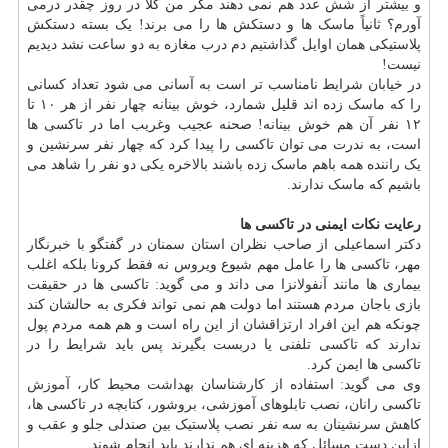
و بیشتر از شش عدد هم نمی دهند مگر من کلاً در روز چقدر درمی
آورم؟ ثانیاً ماسک ها و دستکش ها را می برند! یک بسته دستکش
پلاستیکی همان اوایل گذاشتیم دم درب مغازه به دو ساعت نشد دیدیم
نیست!
در خیابان شرایط نامناسب تر است به آسانی می شود تعداد کسانی
را که ماسک زده اند قلیل شمارد، خوش بینانه چهار نفر از هر ۱۰ تا
۱۲ نفر آن هم خوش بینانه! صحنه عجیب وغریب اما در تاکسی ها
است، به ندرت می توان تاکسی را پیدا کرد که چهار نفر سرنشین و
یک راننده همه باهم ماسک زده باشند بالاخره یکی دو نفر را شاهد می
باشیم که ماسک ندارند.
رعایت نکات ایمنی در تاکسی ها
دکتر اسماعیلی از صاحب نظران استان سمنان در گفتگو با خبرنگار
مهر، تاکسی ها را عامل مهم شیوع ویروس نه فقط کرونا بلکه اغلب
بیماری ها مانند آنفولانزا می داند و می گوید: تاکسی ها در حقیقت
بازی باجان مردم هستند اما دولت هم نمی تواند فکری به حالشان کند
چونکه هم این افراد ارتزاقشان از این راه است و هم همه مردم پول
ندارند که تاکسی تلفنی یا دربست بگیرند پس باید شرایط را در
تاکسی ها ایمن کرد.
وی می گوید: استفاده از کارشناسان
بهداشت
محیط کار،
آموزش
تاکسی رانان، نصب تابلوهای آموزشی، بروشور، کتابچه در تاکسی ها،
کاهش سرنشینان به سه نفر نصب پلاستیک بین صندلی جلو و عقب و
ازاین دست مسائل که هزینه ای هم ندارند باید انجام شوند.