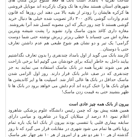
ساعت تقریباً ۹ بامداد است بانک ها فعلاً شلوغ ترین مکان های
شهرهای استان هستند مغازه ها تک وتوک بازکرده اند موبایل فروشی
ها کرکره هایشان را زودتر از بقیه بالا می دهند این روزها که قانون
عدم واردات گوشی بالای ۳۰۰ دلار تصویب شده خیلی ها دنبال خرید
گوشی هستند تا چند روز دیگر که این مصوبه کنسل شد آنرا بفروشند.
مغازه داری کاغذ بدون ماسک وارد نشوید را پشت شیشه ویترین
مغازه اش می چسباند با خطی ریزتر زیرش نوشته حتی شما دوست
گرامی! یک تیر و دو نشان هم شوخ طبعی هم عدم داشتن تعارف
حتی با دوستان...
کارمند بانک می گوید از اول بامداد چندنفری را بدون تعارف نگذاشتیم
بیایند داخل به خاطر اینکه برای خودشان می گوئیم اما برخی ناراحت
هم می شوند تقریباً همه در بانک ماسک استفاده می نمایند به جز
چندنفری که در صف عابر بانک قرار دارند. روز اول الزامی شدن
ماسک حداقل در بانک ها عالی آغاز شد. اسپلیت ها و ایر کاندیشن ها
هوای بانک ها را خنک کرده اند آدم دلش می خواهد برود در بانک ها تا
ظهر بنشیند حتی به قیمت زدن ماسک!
بیرون از بانک همه چیز عادی است
همین هفته پیش بود که چمن رئیس
دانشگاه
علوم پزشکی شاهرود
اعلام نمود ۸۱ درصد از مبتلایان کرونا در شاهرود و میامی دارای
سابقه بیماری قلبی یا تنفسی بودند بیرون از بانک اما یک باره تمام
رؤیا بافی ها تمام می شود شهری در مقابلت قرار می گیرد که تا روز
گذشته از هر ۱۰ نفر دو نفر و از امروز از هر ۱۰ نفر چهار نفر ماسک