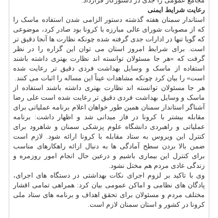
مجامع عمومی را جدی در دستورکار قرارداد.
رعایت شرایط ایمنی
استاندار سمنان هفته گذشته دستور الزامی شدن استفاده ماسک را
که از مصوبات شورای عالی مبارزه با کرونا بود صادر کرد، موضوعی
که گویا تنها در ادارات جدی گرفته شده چونکه نظارت ها آنجا دقیق تر
است. برای شرایط امروز استان می توان این گزاره را در نظر
گرفت که «هر جا مسئولان توانسته اند نظارت بهتری داشته باشند
استفاده از ماسک و وسایل بهداشت فردی دقیق تر رعایت شده
است» را بیان کرد چونکه مشاهدات عیناً این مساله را اثبات می کنند.
هر جا مسئولان توانسته اند نظارت بهتری داشته باشند استفاده از
ماسک و وسایل بهداشت فردی دقیق تر رعایت شده است علی رضا
آشناگر استاندار سمنان همین طور خواهان اعلام برنامه عملیاتی برای
مقابله بیشتر با کرونا در فاز میدانی شد و اظهار داشت: برنامه
عملیاتی و راهبردی دانشگاه علوم پزشکی سمنان و شاهرود برای
کنترل این ویروس به ستاد مقابله با کرونا ارائه شود. لازم است
ضمن بالا بردن سطح آمادگی ها به دنبال ارائه راهکارهای مناسب
برای کنترل این بیماری باشیم و درعین حال انجام امور روزمره و
زندگی عادی مردم هم مختل نشود.
وی با تاکید بر لزوم اجرای نکات بهداشتی در دستگاه های اجرای،
پادگان های نظامی و اماکن عمومی بیان کرد: همراهی تمامی اقشار
مختلف مردم و مسئولان برای تحقق اهداف و برنامه های ستاد ملی
کرونا در کشور و استان سمنان لازم است.