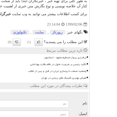
به طور کلی برای تهیه خبر ، خبرنگاران ابتدا باید از صحت خ
کنار آن خلاصه نویسی و نوع نگارش متن خبری از اهمیت خا
برای کسب اطلاعات بیشتر می توانید به وب سایت
خبرگزا
1399/02/06
23:14:04
تگهای خبر:
رپورتاژ
,
سایت
,
تكنولوژی
این مطلب را می پسندید؟
(0)
(1)
تازه ترین مطالب مرتبط
برقراری پرواز مستقیم مشهد - استانبول
تأکید رئیسی بر ضرورت تحول در نظام نظارت بهداشتی
وضعیت صنعت داروسازی ایران در قبل و پس از انقلاب
معرفی بهترین کلینیک های زیبایی در تهران
نظرات بینندگان در مورد این مطلب
ن
نام:
ایمیل: