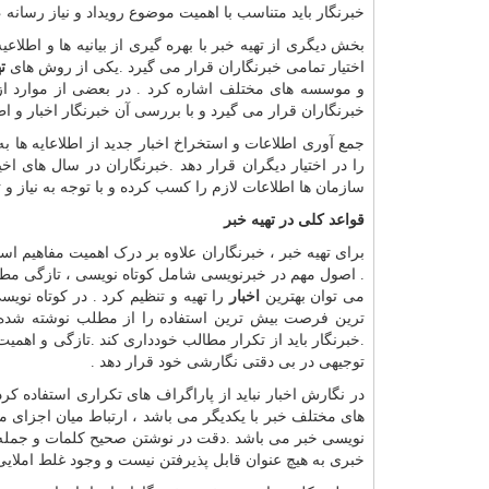
خبرنگار باید متناسب با اهمیت موضوع رویداد و نیاز رسانه 
بخش دیگری از تهیه خبر با بهره گیری از بیانیه ها و اط
اختیار تمامی خبرنگاران قرار می گیرد .یکی از روش های
ت
و موسسه های مختلف اشاره کرد . در بعضی از موارد از 
خبرنگاران قرار می گیرد و با بررسی آن خبرنگار اخبار و 
جمع آوری اطلاعات و استخراخ اخبار جدید از اطلاعایه ها ب
را در اختیار دیگران قرار دهد .خبرنگاران در سال های اخ
سازمان ها اطلاعات لازم را کسب کرده و با توجه به نیاز و
قواعد کلی در تهیه خبر
برای تهیه خبر ، خبرنگاران علاوه بر درک اهمیت مفاهیم 
. اصول مهم در خبرنویسی شامل کوتاه نویسی ، تازگی مطالب
می توان بهترین
اخبار
را تهیه و تنظیم کرد . در کوتاه نویسی
ترین فرصت بیش ترین استفاده را از مطلب نوشته شده بب
.خبرنگار باید از تکرار مطالب خودداری کند .تازگی و اه
توجیهی در بی دقتی نگارشی خود قرار دهد .
در نگارش اخبار نباید از پاراگراف های تکراری استفاده ک
های مختلف خبر با یکدیگر می باشد ، ارتباط میان اجزای
نویسی خبر می باشد .دقت در نوشتن صحیح کلمات و جمله ها
خبری به هیچ عنوان قابل پذیرفتن نیست و وجود غلط املایی