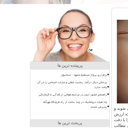
پربیننده ترین ها
برقراری پرواز مستقیم مشهد - استانبول
پزشکی دیگر درآمد، رضایت شغلی و منزلت اجتماعی را در آن
واحد ندارد
راهنمای حضور ایمن در مراسم طولانی از کم آبی تا گرمازدگی
۲۵ هیأت دیپلماتیک در چند ساعت از راه فرودگاه مهرآباد
پذیرش شدند
 شوند و
که ارزش
 با دقت
پربحث ترین ها
ی مطالب