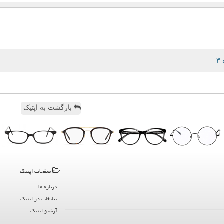
بازگشت به اپتیک
صفحات اپتیك
درباره ما
تبلیغات در اپتیك
آرشیو اپتیك