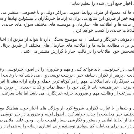
،
اخبار
جمع آوری شده را تنظیم نماید .
لاعیه ها که معمولا از طرف روابط عمومی مراکز دولتی و یا خصوصی منتشر می 
هیه خبر
از طریق این منابع می توان به ارتباط خبرنگاران با مسئولین نهادها و س
بیانیه ها و اطلاعیه های سازمان و موسسه های مختلف سوژه های جدیدی در
اطلاعات جدیدی را کسب خواهد کرد .
ه باهوشی خبرنگار و تسلط آن به موضوع بستگی دارد تا بتواند از طریق آن اخبا
یر برای مطالعه بیانیه ها و اطلاعیه های سازمان های مختلف از طریق پرتال 
 تشخیص خود اطلاعات را در قالب اخبار یا گزارش منتشر می کنند .
اساسی در خبرنویسی باید قواعد کلی و مهم و ضروری را در اصول خبرنویسی رعا
 ، پرهیز از تکرار ، سابقه خبر ، درست نویسی و .. می باشد که با رعایت ای
 خبرنگاران باید اطلاعات مهم را در کوتاه ترین جمله و واژه ارائه دهند تا افر
رند . خبر همیشه باید تازگی خود را حفظ نماید و نکات جدیدی را دربرداش
میت سرعت از وظایف مهم و ضروری حرفه خبرنگاری می باشد اما نباید سرعت در
رد و بندها را با عبارت تکراری شروع کرد .از ویژگی های اخبار خوب هماهنگ ب
 مختلف خبر مخاطب را جذب خواهد کرد . اصول اولیه و ضروری در خبر نویسی
 از لحاظ املایی و دستور و نگارشی بسیار اهمیت دارد . وجود غلط املایی د
 در خبر برای مخاطب کم سوادی نویسنده و بی اعتباری رسانه را به همراه دارد