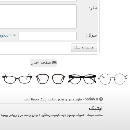
نظر:
سوال:
= ۱ بعلاوه ۳
صفحه اخبار
optlab.ir - حقوق مادی و معنوی سایت اپتیك محفوظ است
اپتیك
ساخت عینک - اپتیک، وضوح دید، کیفیت زندگی. دنیا رو واضح تر و زیباتر ببینید