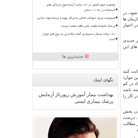
وضعیت جوی کشور در ۷۲ ساعت آینده موج بارندگی های
تابستانه در راه ۱۱ استان
شود، در
ممنوعیت ورود حیوانات خانگی به مراکز تهیه و عرضه مواد غذایی
ازمان ها
 اختیار
پزشک خانواده مقصد غائی نظام سلامت نیست
۱۹۰ واحد مسکن استیجاری آماده واگذاری به زوج های جوان
است
ر جدیدی
های این
جدیدترین ها
یت کنند
ن موارد
تگهای اپتیك
اد در کم
ته باشد
بهداشت
بیمار
آموزش
رپورتاژ
آزمایش
 کار را
پزشك
بیماری
ایمنی
ودن بخش
 ، درست
ر مطالب
 .