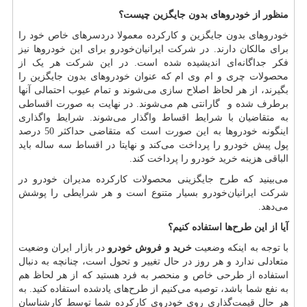
منظور از خودروهای بدون جایگزین چیست؟
خودروهای بدون جایگزین و کارکرده معمولا دردسرهای خاص خود را
برای مالکان دارند. در شرکت ایرانیان‌خودرو برای این خودروها نیز
فکر جداگانه‌ای اندیشیده شده است. در این شرکت هر یک از
محصولات چری و ام وی ام که عنوان خودروهای بدون جایگزین را
بگیرند، از هر لحاظ اصلاح سازی می‌شوند و تمام عیوب احتمالی آنها
برطرف شده و گارانتی هم می‌شوند. در نهایت به صورت اقساطی
به متقاضیان با شرایط اقساط واگذار می‌شوند. شرایط واگذاری
اینگونه خودروها به این صورت است که متقاضی حداکثر 50 درصد
پول پیش خودرو را پرداخت می‌کند و نهایتا در اقساط سه ساله باید
الباقی هزینه خرید خودرو را پرداخت کند.
می‌بینید که طرح جایگزینی محصولات کارکرده مدیران خودرو در
شرکت ایرانیان‌خودرو بسیار متنوع است و هر شرایطی را پوشش
می‌دهد.
آیا از این طرح‌ها استفاده کنیم؟
با توجه به اینکه وضعیت
خرید و فروش خودرو
در بازار ایران وضعیت
متعادلی ندارد و هر روز در حال تغییر و تحول است، چنانچه به دنبال
استفاده از طرحی خاص و منحصر به فرد هستید که از هر لحاظ هم
به نفع شما باشد، توصیه می‌کنیم از طرح‌های یادشده استفاده کنید. به
هر حال قیمت‌گذاری روی خودروی کارکرده شما توسط کارشناسان