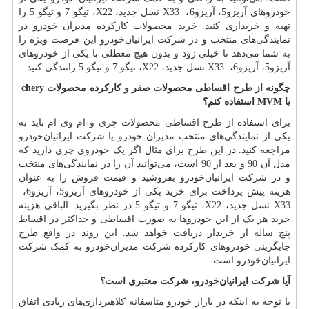
خودروهای آریزو5، آریزو6،
X33
نسل جدید،
X22
، تیگو 7 و تیگو 5 را
تهیه و خریداری کنید. خرید محصولات کارکرده مدیران خودرو در
نمایندگی‌های منتخب و در شرکت ایرانیان‌خودرو این فرصت ویژه را
به شما می‌دهد تا خیلی زود و بدون هیچ معطلی با یکی از خودروهای
آریزو5، آریزو6،
X33
نسل جدید،
X22
، تیگو 7 و تیگو 5 رانندگی کنید.
چگونه از طرح اقساطی محصولات صفر و کارکرده محصولات
chery
یا
MVM
استفاده کنم؟
برای استفاده از
طرح اقساطی محصولات چری و ام وی ام
باید به
یکی از نمایندگی‌های منتخب مدیران خودرو یا شرکت ایرانیان‌خودرو
مراجعه کنید. در این طرح برای مثال اگر یک خودروی چری دارید که
مدل آن 90 و بعد از 90 است، می‌توانید آن را در نمایندگی‌های منتخب
و در شرکت ایرانیان‌خودرو بفروشید و قیمت فروش را به عنوان
هزینه پیش پرداخت برای خرید یکی از خودروهای آریزو5، آریزو6،
X33
نسل جدید،
X22
، تیگو 7 و تیگو 5 در نظر بگیرید. الباقی هزینه
خرید هر یک از این خودروها به صورت اقساطی و حداکثر در اقساط
پنج ساله از خریدار دریافت خواهد شد. این روند در واقع طرح
جایگزینی خودروهای کارکرده شرکت مدیران‌خودرو به کمک شرکت
ایرانیان‌خودرو است.
آیا شرکت ایرانیان‌خودرو، شرکت معتبری است؟
با توجه به اینکه در بازار خودرو متاسفانه کلاهبرداری‌های زیادی اتفاق