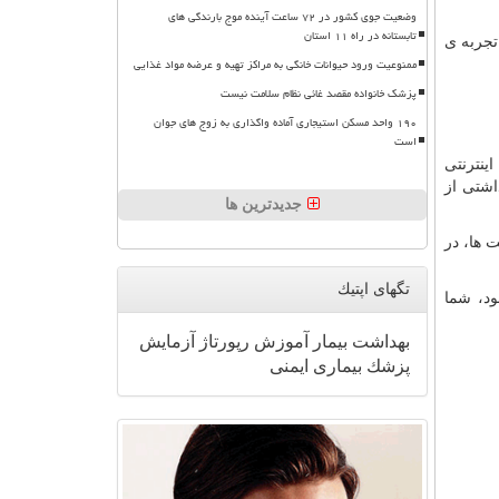
وضعیت جوی کشور در ۷۲ ساعت آینده موج بارندگی های
تابستانه در راه ۱۱ استان
تجربه ی
ممنوعیت ورود حیوانات خانگی به مراکز تهیه و عرضه مواد غذایی
پزشک خانواده مقصد غائی نظام سلامت نیست
۱۹۰ واحد مسکن استیجاری آماده واگذاری به زوج های جوان
است
ینترنتی
اشتی از
جدیدترین ها
 ها، در
تگهای اپتیك
د، شما
بهداشت
بیمار
آموزش
رپورتاژ
آزمایش
پزشك
بیماری
ایمنی