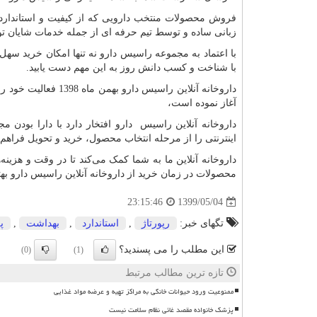
فروش محصولات منتخب دارویی که از کیفیت و استاندارد جه
زبانی ساده و توسط تیم حرفه ای از جمله خدمات شایان ت
با اعتماد به مجموعه راسیس دارو نه تنها امکان خرید سهل 
با شناخت و کسب دانش روز به این مهم دست یابید.
داروخانه آنلاین راسی
آغاز نموده است،
داروخانه آنلاین راسیس دارو افتخار دارد با دارا بود
اینترنتی را از مرحله انتخاب محصول، خرید و تحویل فراهم 
داروخانه آنلاین ما به شما کمک می‌کند تا در وقت و هزی
محصولات در زمان خرید از داروخانه آنلاین راسیس دارو بهتر
1399/05/04
23:15:46
تگهای خبر:
رپورتاژ
,
استاندارد
,
بهداشت
,
پ
این مطلب را می پسندید؟
(0)
(1)
تازه ترین مطالب مرتبط
ممنوعیت ورود حیوانات خانگی به مراکز تهیه و عرضه مواد غذایی
پزشک خانواده مقصد غائی نظام سلامت نیست