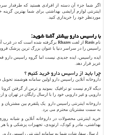
اگر شما جزء آن دسته از افرادی هستید که طرفدار سرسخ
اینترنتی لوازم آرایشی بهداشتی برای شما بهترین گزینه 
موردنظر خود را خریداری کنید.
با راسیس دارو بیشتر آشنا شوید
:
نام
Rasis
از لغت
Rhazes
برگرفته شده است که در غرب آن ر
راسیس را در سراسر دنیا با عنوان بزرگ ترین پزشک قر
ایده راسیس، ایده جدیدی نیست اما گروه
راسیس دارو
قصد
عزیز قرار دهد.
چرا باید از راسیس دارو خرید کنیم ؟
داروخانه آنلاین راسیس دارو
اولین سامانه هوشمند تحویل دا
دیگه لازم نیست تو ترافیک بمونید و ترس از گرفتن کرونا 
دارویی و غیر دارویی خود را با ارسال رایگان در تهران و 
داروخانه اینترنتی راسیس دارو
یک پلتفرم بین مشتریان و ب
به سمت مشتریان محترم می برد.
خرید اینترنتی محصولات در داروخانه آنلاین و شبانه ر
بهداشتی، مادر و کودک، ارتوپدی، تجهیزات پزشکی و یا هر
ارسال سفارشات شما به سامانه اینترنتی راسیس دارو، ت