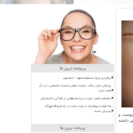
پربیننده ترین ها
برقراری پرواز مستقیم مشهد - استانبول
پزشکی دیگر درآمد، رضایت شغلی و منزلت اجتماعی را در آن
واحد ندارد
راهنمای حضور ایمن در مراسم طولانی از کم آبی تا گرمازدگی
۲۵ هیأت دیپلماتیک در چند ساعت از راه فرودگاه مهرآباد
پذیرش شدند
 پوست و
ز داشته
پربحث ترین ها