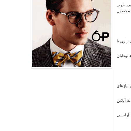
د، خرید
د محصول
رازی یا
هموطنان
نیازهای
 آنلاین
 آرایشی