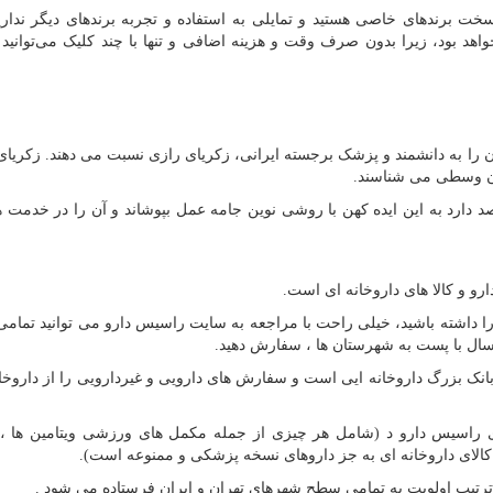
ت برندهای خاصی هستید و تمایلی به استفاده و تجربه برندهای دیگر نداری
خواهد بود، زیرا بدون صرف وقت و هزینه اضافی و تنها با چند کلیک می‌توانی
ا به دانشمند و پزشک برجسته ایرانی،‌ زکریای رازی نسبت می دهند. زکریای 
ون وسطی می شناسند.
 دارد به این ایده کهن‌ با روشی نوین جامه عمل بپوشاند و آن را در خدمت 
رو و کالا های داروخانه ای است.
را داشته باشید، خیلی راحت با مراجعه به سایت راسیس دارو می توانید تمامی 
ارسال با پست به شهرستان ها ، سفارش دهید.
انک بزرگ داروخانه ایی است و سفارش های دارویی و غیردارویی را از داروخانه
وزی راسیس دارو د (شامل هر چیزی از جمله مکمل های ورزشی ویتامین ها ،
 کالای داروخانه ای به جز داروهای نسخه پزشکی و ممنوعه است).
رتیب اولویت به تمامی سطح شهرهای تهران و ایران فرستاده می شود
.