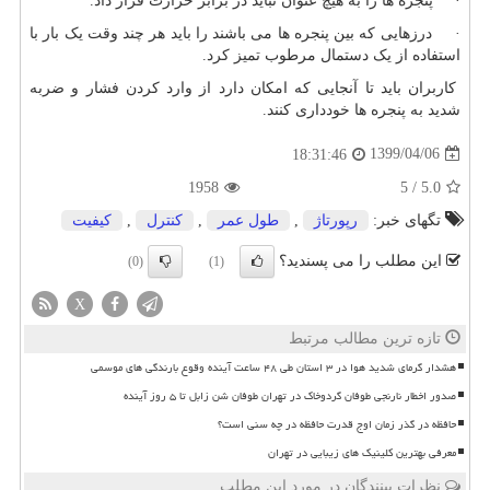
· پنجره ها را به هیچ عنوان نباید در برابر حرارت قرار داد.
· درزهایی که بین پنجره ها می باشند را باید هر چند وقت یک بار با
استفاده از یک دستمال مرطوب تمیز کرد.
کاربران باید تا آنجایی که امکان دارد از وارد کردن فشار و ضربه
شدید به پنجره ها خودداری کنند.
1399/04/06
18:31:46
1958
5
/
5.0
تگهای خبر:
رپورتاژ
,
طول عمر
,
كنترل
,
كیفیت
این مطلب را می پسندید؟
(0)
(1)
X
تازه ترین مطالب مرتبط
هشدار گرمای شدید هوا در ۳ استان طی ۴۸ ساعت آینده وقوع بارندگی های موسمی
صدور اخطار نارنجی طوفان گردوخاک در تهران طوفان شن زابل تا ۵ روز آینده
حافظه در گذر زمان اوج قدرت حافظه در چه سنی است؟
معرفی بهترین کلینیک های زیبایی در تهران
نظرات بینندگان در مورد این مطلب