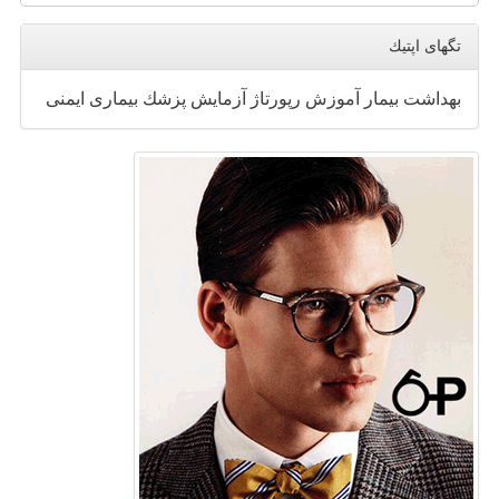
تگهای اپتیك
بهداشت
بیمار
آموزش
رپورتاژ
آزمایش
پزشك
بیماری
ایمنی