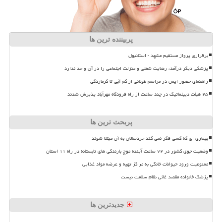
پربیننده ترین ها
برقراری پرواز مستقیم مشهد - استانبول
پزشکی دیگر درآمد، رضایت شغلی و منزلت اجتماعی را در آن واحد ندارد
راهنمای حضور ایمن در مراسم طولانی از کم آبی تا گرمازدگی
۲۵ هیأت دیپلماتیک در چند ساعت از راه فرودگاه مهرآباد پذیرش شدند
پربحث ترین ها
بیماری ای که کسی فکر نمی کند خردسالان به آن مبتلا شوند
وضعیت جوی کشور در ۷۲ ساعت آینده موج بارندگی های تابستانه در راه ۱۱ استان
ممنوعیت ورود حیوانات خانگی به مراکز تهیه و عرضه مواد غذایی
پزشک خانواده مقصد غائی نظام سلامت نیست
جدیدترین ها