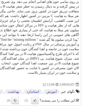
این شیب کاهشی، آرامش اطمینان بخشی را برای عزیزان 
میلیون نفر مبتلا به هپاتیت که حتی از بیماری خود اطلاع
آگاهی های عمومی در این راستا ارتقا دهند تا بتوانند این
"پیدا کردن میلیون ها گم شده " find the “missing millions” است. با انجام واکسیناسیون هپاتیت بی(HBV) در کشور توسط وزارت بهداشت،
و
آموزش
پزشکی در سال ۱۳۷۲و رعایت 
سلامت خون در جامعه و اهدا کنندگان خون برداشته شده اس
که با اجرای طرح واکسیناسیون هپاتیت B در بین اهدا کنندگان مستمر خون در کشور که با همکاری وزارت
شیوع هپاتیت B در بین جمعیت اهدا کنندگان خون
الان خون مصرفی در کشور با عنایت به حضور اهداکنندگان
و سلامت خون در ایران بسیار بالاست.
1399/05/07
22:13:09
تگهای خبر:
آموزش
,
استاندارد
,
بهداشت
,
ب
این مطلب را می پسندید؟
(0)
(1)