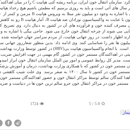
بر روی تمامی خون های اهدایی انجام می دهد. وی تصریح کرد: سازمان انتقال خون ایران، برنامه ریشه
نفر مبتلا به هپاتیت C مزمن در کشور اظهار داشت: هم اکنون با عنایت به واکسیناسیون
مصرف کننده خون و فرآورده های آن در کشور به دنبال دارد. وی تصریح ک
 ندارند اظهار داشت: در روز جهانی هپاتیت، از مردم سراسر جهان خواسته شده
 میلیون ها نفر را شناسایی کنند. وی ادامه داد: بدین منظور شعارروز جهانی س
اصول خود مراقبتی در اهداکنندگان مستمر خون در کشور گام مهمی در جهت افزایش ضریب
ت. مدیر کل روابط عمومی و امور بین الملل سازمان انتقال خون ابراز امیدو
بهداشت
، درمان و آموزش پزشک
شد، میزان شیوع هپاتیت بی (HBV) در میان اهداکنندگان مستمر خون در کشور تا سال ۱۴۰۰ به صفر برسد. وی عل
، انتخاب اهدا کنندگان سالم توسط مراکز انتقال خون و حضور اهداکنندگان مستمر خو
 مستمر خون در مراکز انتقال خون جزو سالم ترین خون ها در دنیاست و ضری
1724
5
/
5.0
یمار
X