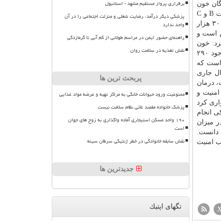
برقراری پرواز مستقیم مشهد - استانبول
 کنی هپاتیت C را در میان اهداکنندگان خون
در پیش گرفته و به دنبال رسیدن به خطر صفر هپاتیت B در سال های آتی است و باید به روزی برسیم که مطمئن باشیم هیچ رخداد هپاتیت B و C
پزشکی دیگر درآمد، رضایت شغلی و منزلت اجتماعی را در آن
متعاقب تزریق خون در کشور بروز نمی نماید. حاجی بیگی با اشاره به وجود دو میلیون نفر مبتلا به ویروس هپاتیت B مزمن و کمتر از ۳۰۰ هزار
واحد ندارد
 نوزادان ضد هپاتیت B، آمار هپاتیت B رو به کاهش است و
راهنمای حضور ایمن در مراسم طولانی از کم آبی تا گرمازدگی
رد: خون
نقش تغذیه در سلامت روان
هایی که از نظر هپاتیت و HIV در مراکز انتقال خون شناسایی می شوند از چرخه انتقال خون خارج می شود. حاجی بیگی با اشاره به وجود ۲۹۰
 است که
ال جاری
پربحث ترین ها
درمان
 امنیت و
ممنوعیت ورود حیوانات خانگی به مراکز تهیه و عرضه مواد غذایی
اری کرد
پزشک خانواده مقصد غائی نظام سلامت نیست
ی انجام
۱۹۰ واحد مسکن استیجاری آماده واگذاری به زوج های جوان
ت شیب کاهشی در میزان
است
ن دانست.
نقش سابقه خانوادگی در خطر ژنتیکی سرطان سینه
ب امنیت
جدیدترین ها
تگهای اپتیك