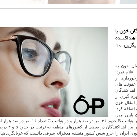
ان خون با
اهداكننده
و اجرای برنامه خودحذفی محرمانه و حذف خون جایگزین ۱۰
ال خون به
داد ماه جاری، اعلام نمود:
خورداری از
 عفونت های
فزایش شاخص اهداکنندگان
هره گیری از
انتقال خون
اضافه کرد:
 ایران پایین ترین
نرخ در منطقه مدیترانه شرقی(EMRO) است و به ترتیب در هپاتیت B حدود ۳۶ نفر در صد هزار و در هپ
خون است. این در شرایطی است که نرخ هپاتیت B و