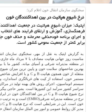
سخنگوی سازمان انتقال خون اعلام كرد؛
نرخ شیوع هپاتیت در بین اهداكنندگان خون
اپتیك: میزان شیوع هپاتیت در جمعیت اهداكنندگ
فرهنگسازی، آموزش و ارتقای فرایند های انتخاب 
برابر كمتر از جمعیت عمومی كشور است.
به گزارش اپتیک به نقل از مهر، سخنگوی
سازمان
انتق
مناسبت روز جهانی هپاتیت مصادف با ۷ مر
در منطقه مدیترانه شرقی و آسیای میانه، کشور ما با بر
بهترین شاخصهای سلامت خون و پایین ترین میزان شیوع
منتقله از خون همچون هپاتیت B و C و با ا
مستمر خون، استفاده از کیت های غربالگری
استاندارد
، ب
سیستم اتوماسیون، اجرای روش های بهینه تولید در مراکز 
سراسر کشور سرآمد این کشورها است. بشیر حاجی بیگی 
نرخ شیوع هپاتیت B و C در بین اهداکنندگان خون در