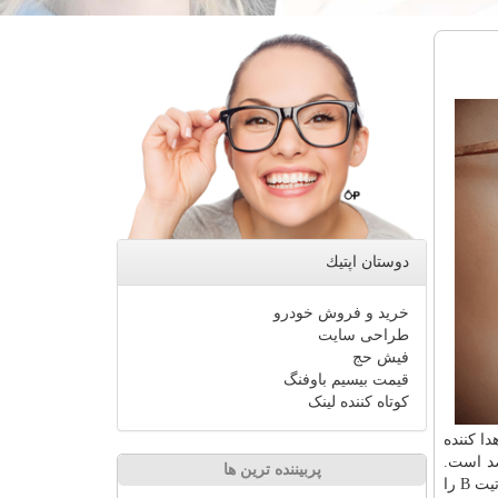
دوستان اپتیك
خرید و فروش خودرو
طراحی سایت
فیش حج
قیمت بیسیم باوفنگ
کوتاه کننده لینک
اتیت C تعداد ۱۶ نفر در صد هزار اهدا کننده
 C در بین اهداکنندگان در بعضی از کشورهای منطقه به ترتیب در حدود ۵ و ۳ درصد است.
پربیننده ترین ها
مدیر کل روابط عمومی و امور بین الملل سازمان انتقال خون، ایران را جزو شش کشور منطقه مدیترانه شرقی دانست که غربالگری هپاتیت B را