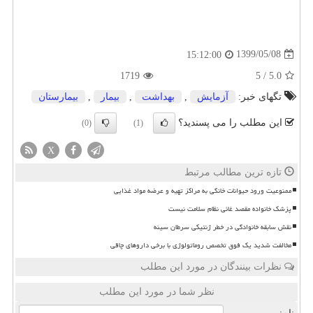
1399/05/08
15:12:00
1719
5
/
5.0
تگهای خبر:
آزمایش
,
بهداشت
,
بیمار
,
بیمارستان
این مطلب را می پسندید؟
(0)
(1)
X
تازه ترین مطالب مرتبط
ممنوعیت ورود حیوانات خانگی به مراکز تهیه و عرضه مواد غذایی
پزشک خانواده مقصد غائی نظام سلامت نیست
نقش سابقه خانوادگی در خطر ژنتیکی سرطان سینه
مخالفت شدید یک فوق تخصص روماتولوژی با برخی داروهای چاقی
نظرات بینندگان در مورد این مطلب
نظر شما در مورد این مطلب