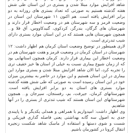
شاهد افزایش موارد مبتلا شدن و بستری در این استان طی شش
هفته گذشته هستیم به صورتی که تعداد بستری های روزانه به دو
برابر افزایش یافته است. هم اکنون ۱۱ شهرستان این استان در
وضعیت قرمز و سه شهرستان هم در وضعیت اخطار قرار دارند و
شهرستان های گرگان، بندرگز، کردکوی، گنبدکاووس، آق قلا و...
همچون شهرستان هایی هستند که در این استان موارد بستری دارای
شیب تندرتری است.
لاری همینطور در توضیح وضعیت استان کرمان هم اظهار داشت: ۱۲
شهرستان در استان کرمان در وضعیت قرمز و هفت شهرستان هم در
وضعیت اخطار این بیماری قرار دارند. کرمان همچون استانهایی بود
که از زمان شیوع بیماری نسبت به خیلی از استان ها خیز خفیف تری
را تجربه کرد، اما الان شاهد افزایش مبتلا شدن و بستری موارد این
بیماری در این استان هستیم و این موارد در حاضر به بیشترین میزان
خود در این استان رسیده است به صورتی که طی شش هفته گذشته
موارد بستری های استان به دو برابر افزایش یافته است.
شهرستانهای کرمان، جیرفت، بم، رفسنجان، سیرجان و... همچون
شهرستانهای این استان هستند که شیب تندتری از بستری را در آنها
شاهدیم.
وی اظهار داشت: امیدواریم با همراهی و همدلی یکدیگر و با پایبندی
جدی به اصول سه گانه بهداشتی یعنی فاصله گذاری فیزیکی و
شست و شوی دستها و استفاده از ماسک شاهد شکست زنجیره
انتقال کرونا در کشورمان باشیم.