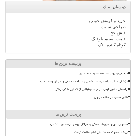
دوستان اپتیك
خرید و فروش خودرو
طراحی سایت
فیش حج
قیمت بیسیم باوفنگ
کوتاه کننده لینک
پربیننده ترین ها
برقراری پرواز مستقیم مشهد - استانبول
پزشکی دیگر درآمد، رضایت شغلی و منزلت اجتماعی را در آن واحد ندارد
راهنمای حضور ایمن در مراسم طولانی از کم آبی تا گرمازدگی
نقش تغذیه در سلامت روان
پربحث ترین ها
ممنوعیت ورود حیوانات خانگی به مراکز تهیه و عرضه مواد غذایی
پزشک خانواده مقصد غائی نظام سلامت نیست