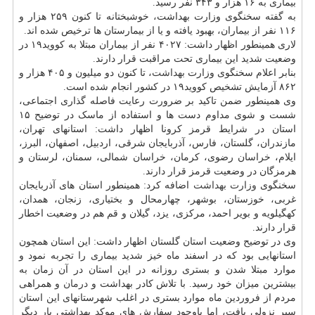
بیماری به ۱۶ هزار و ۳۴۳ نفر رسید.
به گفته سخنگوی وزارت بهداشت، خوشبختانه تا کنون ۲۵۹ هزار و
۱۱۶ نفر از بیماران، بهبود یافته و یا از بیمارستان ها ترخیص شده اند.
لاری همینطور اظهار داشت: ۴۰۲۷ نفر از بیماران مبتلا به کووید۱۹ در
وضعیت شدید این بیماری تحت مراقبت قرار دارند.
بنابر اعلام سخنگوی وزارت
بهداشت
، تا کنون دو میلیون و ۴۰۵ هزار و
۸۶۲ آزمایش تشخیص کووید۱۹ در کشور انجام شده است.
وی همینطور ضمن تاکید بر ضرورت رعایت فاصله گذاری اجتماعی،
شست و شوی مداوم دست ها و استفاده از ماسک در توضیح ۱۵
استان در شرایط قرمز کرونا اظهار داشت: استانهای تهران،
مازندران، گلستان، فارس، آذربایجان شرقی، اردبیل، اصفهان، البرز،
ایلام، خراسان رضوی، کرمان، خراسان شمالی، سمنان، لرستان و
هرمزگان در وضعیت قرمز قرار دارند.
سخنگوی
وزارت بهداشت
اضافه کرد: همینطور استان های آذربایجان
غربی، خوزستان، بوشهر، چهارمحال و بختیاری، زنجان، همدان،
کهگیلویه و بویر احمد، مرکزی، یزد، گیلان و قم هم در وضعیت اخطار
قرار دارند.
وی در توضیح وضعیت استان گلستان اظهار داشت: این استان همچون
استانهایی بود که در اسفند ماه خیز شدید بیماری را تجربه نمود و
موارد مبتلا شدن و بستری روزانه در این استان در آن زمان به
بیشترین میزان خود رسید. با تلاش کادر بهداشت و
درمان
و همراهی
مردم از فروردین ماه موارد بستری در اغلب شهرستانهای این استان
سیر نزولی یافت، اما باوجود سفارش های موکد بهداشتی بار دیگر