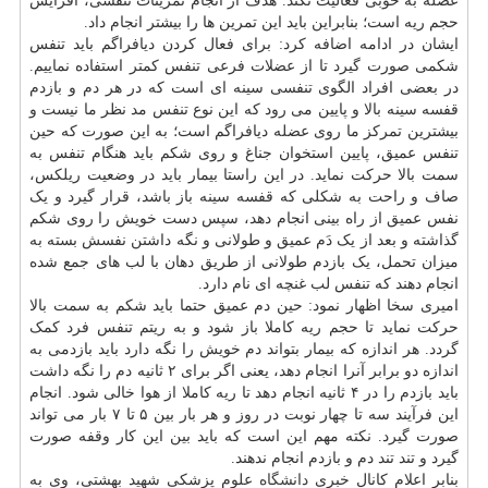
عضله به خوبی فعالیت نکند. هدف از انجام تمرینات تنفسی، افزایش
حجم ریه است؛ بنابراین باید این تمرین ها را بیشتر انجام داد.
ایشان در ادامه اضافه کرد: برای فعال کردن دیافراگم باید تنفس
شکمی صورت گیرد تا از عضلات فرعی تنفس کمتر استفاده نماییم.
در بعضی افراد الگوی تنفسی سینه ای است که در هر دم و بازدم
قفسه سینه بالا و پایین می رود که این نوع تنفس مد نظر ما نیست و
بیشترین تمرکز ما روی عضله دیافراگم است؛ به این صورت که حین
تنفس عمیق، پایین استخوان جناغ و روی شکم باید هنگام تنفس به
سمت بالا حرکت نماید. در این راستا بیمار باید در وضعیت ریلکس،
صاف و راحت به شکلی که قفسه سینه باز باشد، قرار گیرد و یک
نفس عمیق از راه بینی انجام دهد، سپس دست خویش را روی شکم
گذاشته و بعد از یک دَم عمیق و طولانی و نگه داشتن نفسش بسته به
میزان تحمل، یک بازدم طولانی از طریق دهان با لب های جمع شده
انجام دهند که تنفس لب غنچه ای نام دارد.
امیری سخا اظهار نمود: حین دم عمیق حتما باید شکم به سمت بالا
حرکت نماید تا حجم ریه کاملا باز شود و به ریتم تنفس فرد کمک
گردد. هر اندازه که بیمار بتواند دم خویش را نگه دارد باید بازدمی به
اندازه دو برابر آنرا انجام دهد، یعنی اگر برای ۲ ثانیه دم را نگه داشت
باید بازدم را در ۴ ثانیه انجام دهد تا ریه کاملا از هوا خالی شود. انجام
این فرآیند سه تا چهار نوبت در روز و هر بار بین ۵ تا ۷ بار می تواند
صورت گیرد. نکته مهم این است که باید بین این کار وقفه صورت
گیرد و تند تند دم و بازدم انجام ندهند.
بنابر اعلام کانال خبری
دانشگاه
علوم پزشکی شهید بهشتی، وی به