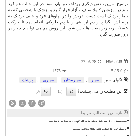
توضیح تمرین تنفس دیگری پرداخت و بیان نمود: در این حالت هم فرد
باید در پوزیشن کاملا صاف و آزاد قرار گیرد و پزشک یا شخصی که به
بیمار نزدیک است دست خویش را در پهلوهای فرد و جایی نزدیک به
ریه اش بگذارد و دم از بینی و بازدم طولانی انجام دهد تا حرکت
عضلات ریه زیر دست ها حس شود. این روش هم می تواند چند بار در
روز صورت گیرد.
1399/05/09
23:06:28
1575
5
/
5.0
تگهای خبر:
بیمار
,
بیمارستان
,
بیماری
,
پزشك
این مطلب را می پسندید؟
(0)
(1)
X
تازه ترین مطالب مرتبط
ممنوعیت ورود حیوانات خانگی به مراکز تهیه و عرضه مواد غذایی
پزشک خانواده مقصد غائی نظام سلامت نیست