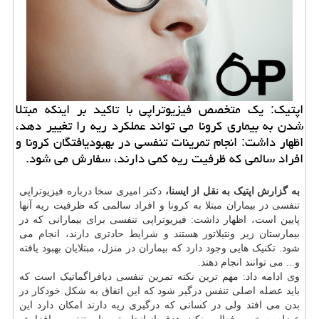
اپتیك: یك متخصص فیزیوتراپی با تاكید بر اینكه مبتلا
شدن به بیماری كرونا می تواند عملكرد ریه را تغییر دهد،
اظهار داشت: انجام تمرینات تنفسی در بهبودیافتگان كرونا و
افراد سالمی كه ظرفیت ریه كمی دارند، سفارش می شود.
به گزارش اپتیک به نقل از ایسنا،
دکتر امیری سخا درباره فیزیوتراپی
تنفسی در بیماران مبتلا به کرونا و افراد سالمی که ظرفیت ریه آنها
پایین است، اظهار داشت: فیزیوتراپی تنفسی برای بیمارانی که در
بیمارستان زیر ونتیلاتور هستند و شرایط حادتری دارند، انجام می
شود. تکنیک هایی وجود دارد که بیماران در منزل، مبتلایان بهبود یافته
و... می توانند انجام دهند.
وی ادامه داد: مهم ترین نکته تمرین تنفسی دیافراگماتیک است که
باید عضله اصلی تنفس درگیر شود که این اتفاق به شکل خودکار در
بدن می افتد ولی در کسانی که درگیری ریه دارند امکان دارد این