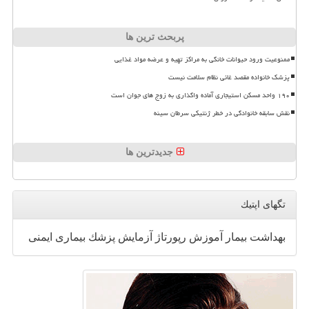
پربحث ترین ها
ممنوعیت ورود حیوانات خانگی به مراکز تهیه و عرضه مواد غذایی
پزشک خانواده مقصد غائی نظام سلامت نیست
۱۹۰ واحد مسکن استیجاری آماده واگذاری به زوج های جوان است
نقش سابقه خانوادگی در خطر ژنتیکی سرطان سینه
جدیدترین ها
تگهای اپتیك
بهداشت
بیمار
آموزش
رپورتاژ
آزمایش
پزشك
بیماری
ایمنی