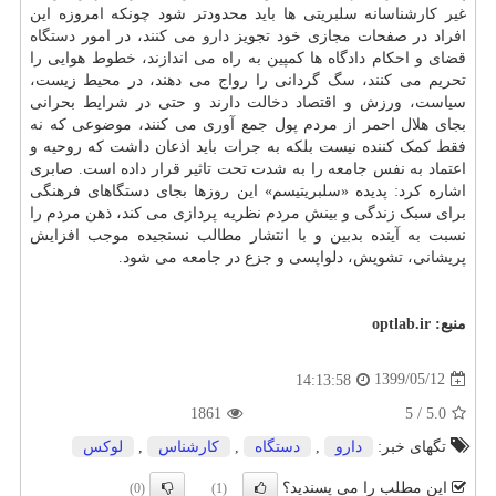
غیر کارشناسانه سلبریتی ها باید محدودتر شود چونکه امروزه این
افراد در صفحات مجازی خود تجویز
دارو
می کنند، در امور
دستگاه
قضای و احکام دادگاه ها کمپین به راه می اندازند، خطوط هوایی را
تحریم می کنند، سگ گردانی را رواج می دهند، در محیط زیست،
سیاست، ورزش و اقتصاد دخالت دارند و حتی در شرایط بحرانی
بجای هلال احمر از مردم پول جمع آوری می کنند، موضوعی که نه
فقط کمک کننده نیست بلکه به جرات باید اذعان داشت که روحیه و
اعتماد به نفس جامعه را به شدت تحت تاثیر قرار داده است. صابری
اشاره کرد: پدیده «سلبریتیسم» این روزها بجای دستگاهای فرهنگی
برای سبک زندگی و بینش مردم نظریه پردازی می کند، ذهن مردم را
نسبت به آینده بدبین و با انتشار مطالب نسنجیده موجب افزایش
پریشانی، تشویش، دلواپسی و جزع در جامعه می شود.
منبع:
optlab.ir
1399/05/12
14:13:58
1861
5
/
5.0
تگهای خبر:
دارو
,
دستگاه
,
كارشناس
,
لوكس
این مطلب را می پسندید؟
(0)
(1)