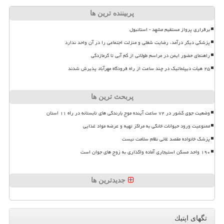
پربیننده ترین ها
برقراری پرواز مستقیم مشهد - استانبول
پزشکی دیگر درآمد، رضایت شغلی و منزلت اجتماعی را در آن واحد ندارد
راهنمای حضور ایمن در مراسم طولانی از کم آبی تا گرمازدگی
۲۵ هیأت دیپلماتیک در چند ساعت از راه فرودگاه مهرآباد پذیرش شدند
پربحث ترین ها
وضعیت جوی کشور در ۷۲ ساعت آینده موج بارندگی های تابستانه در راه ۱۱ استان
ممنوعیت ورود حیوانات خانگی به مراکز تهیه و عرضه مواد غذایی
پزشک خانواده مقصد غائی نظام سلامت نیست
۱۹۰ واحد مسکن استیجاری آماده واگذاری به زوج های جوان است
جدیدترین ها
تگهای اپتیك