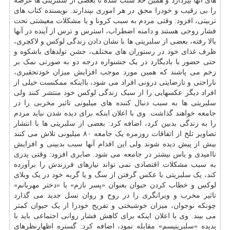
های آنها بپردازد و همین خلأ سبب شده تا بعضی از سلبریتی ها عرصه
را بی رقیب و خودرا محق در هر اموری بپندارند. نویسنده کتاب های
تربیتی، افزود: وقتی مردم به سبب کرونا و یا مشکلات معیشتی تحت
فشار روحی هستند و دامنه اضطراب، استرس و ترس از آینده در آنها
بالا رفته، بعضی از سلبریتی ها با نشان دادن زندگی لوکس و لاکچری،
ظرف غذای خود در رستوران های مختلف، جشن تولدهای باشکوه و
حتی حضور با بادیگارد در یک جشنواره درجه دو به صورتی نمک بر
زخم می پاشند که همین مورد موجب افزایش میزان خودتحقیری،
ناراحتی و نارضایتی درونی افراد می شود، بااینکه ممکنست خیلی از
افراد دیگر عکسهایی را از سبک زندگی لوکس خود منتشر کنند ولی
سلبریتی ها به سبب دنبال کننده های میلیونی تاثیر مخربی را در
جامعه خواهند گذاشت. وی با اعلان اینکه برای دیده شدن نباید مردم
را به زندگی بدبین کرد، اضافه کرد: بعضی از سلبریتی ها با انتشار
تصاویر تلخ از اتفاقات روزمره یک جامعه ۸۰ میلیونی تلاش می کنند
بیش از پیش دیده شوند ولی این اقدام آنها سبب بدبینی و افزایش
ناامیدی و یاس بیشتر در جامعه می شود. صابری افزود: وقتی پدری
به سبب مشکلات اقتصادی نمی تواند نیازهای فرزندش را برآورده
کند، یک سلبریتی با عکس گرفتن از سگ و یا گربه خود در یک ویلای
لوکس و خطاب کردن حیوان بعنوان «پسر نازم» یا «دختر مهربانم»
تاثیر مخرب و ویرانگری را در روح و روان نسل جدید می گذارد
چونکه نوجوان، میزان خوشبختی و تفریح خودرا از یک حیوان کمتر
می بیند. وی با اعلان اینکه برای کاهش فشار روانی اجتماعی باید با
پدیده «سلبریتیسم» مقابله نمود، اضافه کرد: گستره اظهارنظرهای