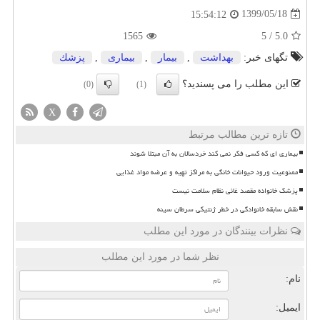
1399/05/18
15:54:12
1565
5
/
5.0
تگهای خبر:
بهداشت
,
بیمار
,
بیماری
,
پزشك
این مطلب را می پسندید؟
(0)
(1)
X
تازه ترین مطالب مرتبط
بیماری ای که کسی فکر نمی کند خردسالان به آن مبتلا شوند
ممنوعیت ورود حیوانات خانگی به مراکز تهیه و عرضه مواد غذایی
پزشک خانواده مقصد غائی نظام سلامت نیست
نقش سابقه خانوادگی در خطر ژنتیکی سرطان سینه
نظرات بینندگان در مورد این مطلب
نظر شما در مورد این مطلب
نام:
ایمیل: