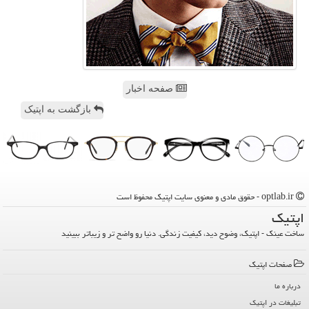
صفحه اخبار
بازگشت به اپتیک
optlab.ir - حقوق مادی و معنوی سایت اپتیك محفوظ است
اپتیك
ساخت عینک - اپتیک، وضوح دید، کیفیت زندگی. دنیا رو واضح تر و زیباتر ببینید
صفحات اپتیك
درباره ما
تبلیغات در اپتیك