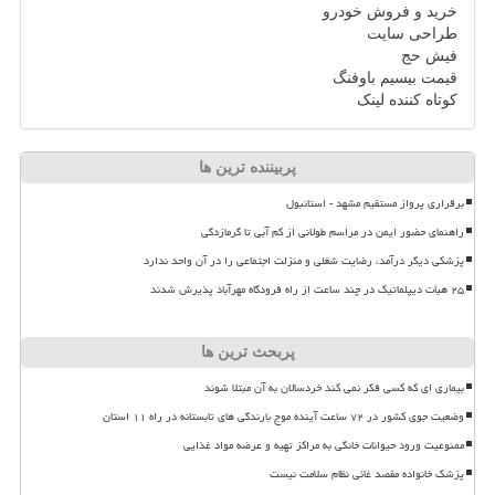
خرید و فروش خودرو
طراحی سایت
فیش حج
قیمت بیسیم باوفنگ
کوتاه کننده لینک
پربیننده ترین ها
برقراری پرواز مستقیم مشهد - استانبول
راهنمای حضور ایمن در مراسم طولانی از کم آبی تا گرمازدگی
پزشکی دیگر درآمد، رضایت شغلی و منزلت اجتماعی را در آن واحد ندارد
۲۵ هیأت دیپلماتیک در چند ساعت از راه فرودگاه مهرآباد پذیرش شدند
پربحث ترین ها
بیماری ای که کسی فکر نمی کند خردسالان به آن مبتلا شوند
وضعیت جوی کشور در ۷۲ ساعت آینده موج بارندگی های تابستانه در راه ۱۱ استان
ممنوعیت ورود حیوانات خانگی به مراکز تهیه و عرضه مواد غذایی
پزشک خانواده مقصد غائی نظام سلامت نیست