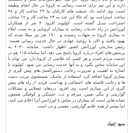
دارند و این تیم برای خدمت رسانی به کرونا در حال انجام وظیفه
است. وی ادامه داد: شیفت های کارکنان ما ۲۴ ساعت کار و ۴۸
ساعت استراحت بود که حالا این عدد به ۲۴ ساعت کار و ۱۲ ساعت
استراحت تبدیل گشته است. کولیوند افزود: ۴ نفر از همکاران
اورژانس در راه
خدمات
رسانی به بیماران کرونایی و به سبب ابتلاء
به بیماری کرونا به شهادت رسیدند و ۱۹۰۰ نفر نیز مبتلا شدند که
بهبود یافتند و الان با روحیه جهادی در حال خدمت رسانی هستند.
رئیس
سازمان
اورژانس کشور اظهار داشت: سامانه ۴۰۳۰ به
پرسش های افراد درباره کرونا پاسخ می دهد، اما سامانه ۱۱۵ هم در
خدمت مردم است و هر کسی که علائمی از کرونا دارد می تواند با
این سامانه تماس بگیرد و به آنها خدمت رسانی می شود. کولیوند با
اشاره به اهمیت و ضرورت رعایت دستورالعمل های پیش گیری از
بیماری کرونا اضافه کرد: استفاده از ماسک، شستشوی مرتب دست
ها و رعایت فاصله های اجتماعی و
بهداشت
فردی از راه های پیش
گیری از این بیماری است. وی افزود: دردهای عضلانی و مشکلات
گوارشی و تنگی نفس، سرفه و تب، خستگی و کوفتگی همچون
نشانه هایی است که بیماران در تماس با اورژانس آنرا اعلام می کنند،
اما بیشتر از همه علایم گوارشی، تنفسی و تب است.
منبع:
اپتیك