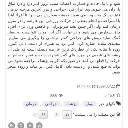
شود و با یک حادثه و فشار به اعصاب سبب بروز کمر درد و درد ساق
پا، ران می شوند. وی ابراز کرد: جراحی و لیزر آخرین مرحله
درمان
فتق دیسک محسوب می شوند همیشه سفارش می شود تا افراد ابتدا
با استراحت و انجام بعضی از حرکات ورزشی این عارضه را در منزل
درمان کنند ولی اگر چنین نشد فیزیوتراپی و کاهش وزن برای افراد
چاق سفارش می شود و در نهایت اگر این موارد نتوانست به بیمار
کمک نماید روش های جراحی کمتر تهاجمی را پیگیری می نماییم.
محمدی مقدم اشاره کرد: کمر درد به همراه از دست دادن کنترل
روده یا مثانه یکی از خطرناک ترین عارضه دیسک است که طی آن
ریشه های عصبی در مهره های کمر فشرده شده و تمام احساس و
حرکت را قطع می کنند. در صورتیکه اگر به پزشک مراجعه نشود می
تواند به فلج شدن و از دست دادن کامل کنترل بر مثانه و روده منجر
شود.
1399/05/22
12:29:56
1668
5
/
5.0
تگهای خبر:
بیمار
,
پزشك
,
جراحی
,
درمان
این مطلب را می پسندید؟
(0)
(1)
X