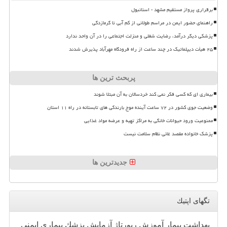
برقراری پرواز مستقیم مشهد - استانبول
راهنمای حضور ایمن در مراسم طولانی از کم آبی تا گرمازدگی
پزشکی دیگر درآمد، رضایت شغلی و منزلت اجتماعی را در آن واحد ندارد
۲۵ هیأت دیپلماتیک در چند ساعت از راه فرودگاه مهرآباد پذیرش شدند
پربحث ترین ها
بیماری ای که کسی فکر نمی کند خردسالان به آن مبتلا شوند
وضعیت جوی کشور در ۷۲ ساعت آینده موج بارندگی های تابستانه در راه ۱۱ استان
ممنوعیت ورود حیوانات خانگی به مراکز تهیه و عرضه مواد غذایی
پزشک خانواده مقصد غائی نظام سلامت نیست
جدیدترین ها
تگهای اپتیك
بهداشت
بیمار
آموزش
رپورتاژ
آزمایش
پزشك
بیماری
ایمنی