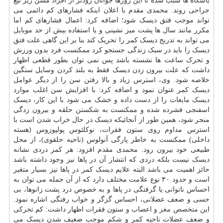
باشگاه ها سبب شده تا این روزها جوانان زودتر از افراد مسن زیر تیغ
جراحی روند. محمدی مقدم با اعلان اینکه فشارهای کم دائمی می
تواند موجب فتق دیسک شود؛ اضافه کرد: اعمال فشارهای کم اما
مکرر مانند سال ها پشت میز نشینی و یا استفاده بیش از حد موبایل
می تواند به تدریج دیسک کمر را تحریک کند بنا بر این گاهی علت فتق
دیسک را باید در سبک زندگی جستجو کرد ممکنست فرد بدون ورزش
و تحرک ساعت ها نشسته باشد پس نمی توان بطور قطعی اظهار
داشت که علت بیرون زدن دیسک فقط به بلند کردن وسایل سنگین
خلاصه شود. وی، استرس زیاد و بالا رفتن سن را از دیگر عوامل
دیسک کمر عنوان نمود و اضافه کرد: با افزایش سن اغلب موارد
دیسک مایعات را از دست داده و خشک می شود با این کار، دیسک
اسفنجی فشرده شده و ممکنست به شکستن حلقه و بیرون زدگی
منجر شود، همین طور از آنجائیکه دیسک در حال خراب شدن است با
استرس مداوم روی ستون فقرات، نوکلئوس پولپوزوس (هسته
داخلی) ممکنست به خاطر پارگی آنولوس (ناحیه حلقوی)، از محل
طبیعی خود بیرون رود. محمدی مقدم افزود: هر کمر دردی نشانه
دیسک نیست بلکه دردی که انتشار آن در پاها نیز وجود داشته باشد
حائز اهمیت می باشد البته علایم دیسک کمر در پاها نیز بسیار متغیر
است و حدود ۳۰ نوع علامت مختلف دارد که از آن جمله می توان به
احساس ناتوانی یا گرفتگی در پاها و به خصوص درد پشت زانوها، بی
حسی و ضعف عضلانی، احساس گزگز و خواب رفتگی اشاره نمود.
این
متخصص
مغز
و اعصاب و ستون فقرات اظهار داشت: کم تحرکی
و ضعف عضلات ناحیه کمر و شکم موجب ضعیف شدن دیسک می