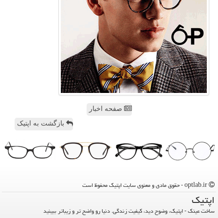
صفحه اخبار
بازگشت به اپتیک
optlab.ir - حقوق مادی و معنوی سایت اپتیك محفوظ است
اپتیك
ساخت عینک - اپتیک، وضوح دید، کیفیت زندگی. دنیا رو واضح تر و زیباتر ببینید