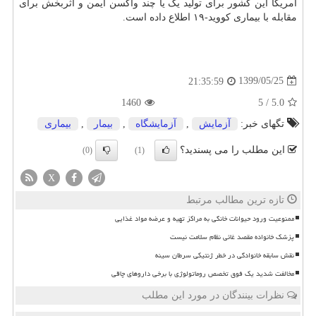
آمریکا این کشور برای تولید یک یا چند واکسن ایمن و اثربخش برای
مقابله با بیماری کووید-۱۹ اطلاع داده است.
1399/05/25
21:35:59
1460
5
/
5.0
تگهای خبر:
آزمایش
,
آزمایشگاه
,
بیمار
,
بیماری
این مطلب را می پسندید؟
(0)
(1)
X
تازه ترین مطالب مرتبط
ممنوعیت ورود حیوانات خانگی به مراکز تهیه و عرضه مواد غذایی
پزشک خانواده مقصد غائی نظام سلامت نیست
نقش سابقه خانوادگی در خطر ژنتیکی سرطان سینه
مخالفت شدید یک فوق تخصص روماتولوژی با برخی داروهای چاقی
نظرات بینندگان در مورد این مطلب