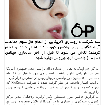
سه شركت داروسازی آمریكایی از انجام فاز سوم مطالعات
آزمایشگاهی روی واكسن كووید-۱۹ اطلاع داده و اعلام
كردند: تلاش می شود تا قبل از آخر سالجاری میلادی
(۲۰۲۰) واكسن كروناویروس تولید شود.
به گزارش اپتیک به نقل از ایسنا، دونالد ترامپ رئیس جمهوری آمریکا
هم در اظهاراتی اظهار داشت: انتظار می رود تا قبل از ۳۱ ماه
دسامبر ۵۰۰ میلیون دوز واکسن کروناویروس در دسترس قرار گیرد.
ترامپ اظهار داشت: در نظر گرفته شده تا شرکت McKesson که
توزیع کننده
دارو
در کشور است نخستین واکسن تولیدی کروناویروس
را توزیع کند.
به گزارش فاکس نیوز، همینطور دکتر "رابرت ردفیلد"، مدیر مرکز
کنترل و جلوگیری از بیماری ها در آمریکا از تلاش صنعت داروسازیِ