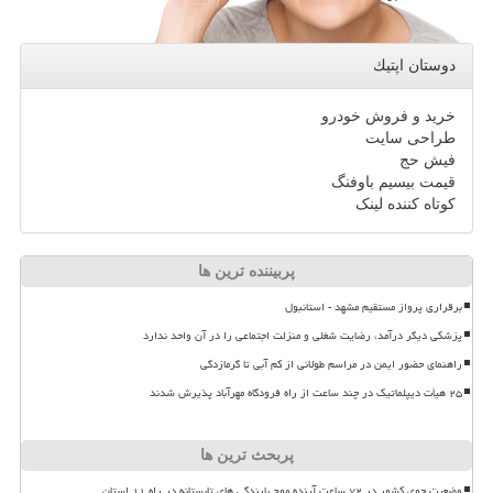
دوستان اپتیك
خرید و فروش خودرو
طراحی سایت
فیش حج
قیمت بیسیم باوفنگ
کوتاه کننده لینک
پربیننده ترین ها
برقراری پرواز مستقیم مشهد - استانبول
پزشکی دیگر درآمد، رضایت شغلی و منزلت اجتماعی را در آن واحد ندارد
راهنمای حضور ایمن در مراسم طولانی از کم آبی تا گرمازدگی
۲۵ هیأت دیپلماتیک در چند ساعت از راه فرودگاه مهرآباد پذیرش شدند
پربحث ترین ها
وضعیت جوی کشور در ۷۲ ساعت آینده موج بارندگی های تابستانه در راه ۱۱ استان